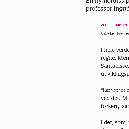
En ny nordisk p
d
professor Ingr
2011
Nr. 19
Vibeke Bye Je
I hele verde
regne. Men 
Samuelsson
udviklings
"Læreproces
ved det. Ma
forkert," s
I det, som 