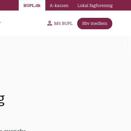
BUPL.dk
A-kassen
Lokal fagforening
r
Mit BUPL
Bliv medlem
g