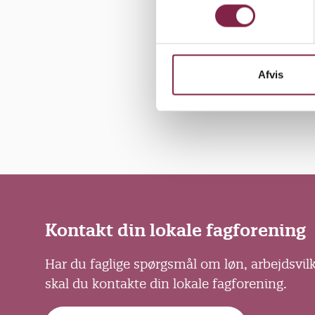
gogerne vil
m
meningsfuld
t
y
derfor ska
k
sagde den 
k
Afvis
e
v
a
l
g
Kontakt din lokale fagforening
Har du faglige spørgsmål om løn, arbejdsvil
skal du kontakte din lokale fagforening.