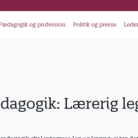
Pædagogik og profession
Politik og presse
Lede
agogik: Lærerig le