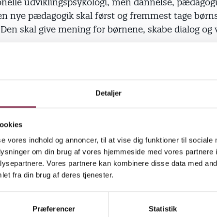
ionelle udviklingspsykologi, men dannelse, pædagog
Den nye pædagogik skal først og fremmest tage børn
 Den skal give mening for børnene, skabe dialog og
e kritik af den traditionelle daginstitutionspædagogi
t når børn har gjort noget, så har de også forstået d
Detaljer
akker pædagoger meget med børn, men kun fem p
samtidig er der for lidt variation i de læringsmiljøer
s for," sagde Ingrid Pramling Samuelsson.
ookies
se vores indhold og annoncer, til at vise dig funktioner til sociale
ori er afprøvet i praksis med i alt 980 børn fra 1 til 
oplysninger om din brug af vores hjemmeside med vores partnere i
ysepartnere. Vores partnere kan kombinere disse data med andr
goger.
et fra din brug af deres tjenester.
mpler på, at det lykkedes for pædagogerne at forstå
 anderledes. Men også på, at det ikke lykkedes, for
Præferencer
Statistik