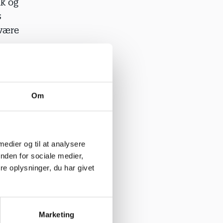
ik og
s
 være
k er, at
et.
Om
rocent er
, som børn
 medier og til at analysere
10 år og
nden for sociale medier,
e oplysninger, du har givet
, hvad de
di pæda­
Marketing