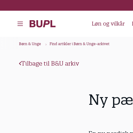
G
å
t
Løn og vilkår
i
l
B
Børn & Unge
Find artikler i Børn & Unge-arkivet
h
r
o
ø
v
Tilbage til B&U arkiv
d
e
k
d
i
r
Ny pæd
n
u
d
m
h
m
o
e
l