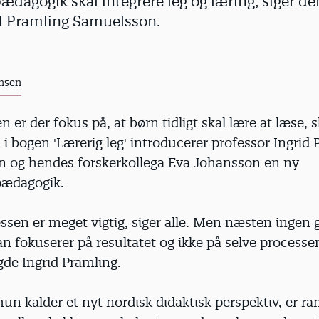
ædagogik skal integrere leg og læring, siger d
id Pramling Samuelsson.
nsen
n er der fokus på, at børn tidligt skal lære at læse, 
i bogen 'Lærerig leg' introducerer professor Ingrid
 og hendes forskerkollega Eva Johansson en ny
pædagogik.
sen er meget vigtig, siger alle. Men næsten ingen 
n fokuserer på resultatet og ikke på selve processen
agde Ingrid Pramling.
hun kalder et nyt nordisk didaktisk perspektiv, er 