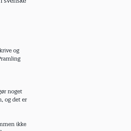
en svenske
skrive og
 Pramling
gør noget
, og det er
rammen ikke