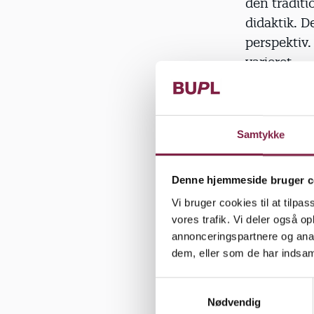
den tradit
didaktik. 
perspektiv.
varieret.
"Den størst
man tror, a
Samtykke
Desuden sn
dialog, og 
præsentere
Denne hjemmeside bruger c
Vi bruger cookies til at tilpas
Forskeres te
vores trafik. Vi deler også 
annonceringspartnere og anal
deres pæda
dem, eller som de har indsaml
"Vi så ekse
S
skulle gøre
Nødvendig
a