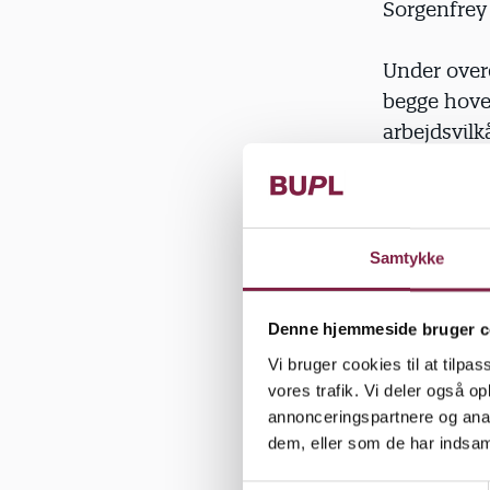
Sorgenfrey 
Under over
begge hove
arbejdsvilk
fællesskabs
»Vi vil arb
forpligtend
Samtykke
håndværkern
normeringer
Denne hjemmeside bruger c
som pædagog
Vi bruger cookies til at tilpas
lærepladser
vores trafik. Vi deler også 
arbejde glæ
annonceringspartnere og anal
dem, eller som de har indsaml
Den politi