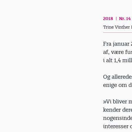
d
2018
Nr. 14
Trine Vinther
Fra januar
af, være f
i alt 1,4 m
Og allered
enige om d
»Vi bliver
kender dere
nogensinde 
interesser 