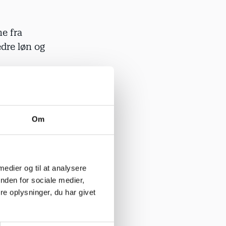
e fra
dre løn og
t
. Så
Om
i, at
or vi også
 er nok
 medier og til at analysere
g det
nden for sociale medier,
.
e oplysninger, du har givet
dgør