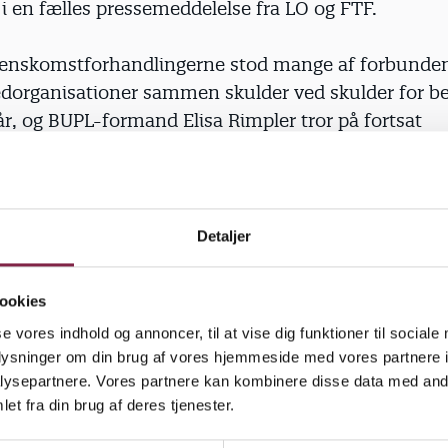
i en fælles pressemeddelelse fra LO og FTF.
enskomstforhandlingerne stod mange af forbunden
dorganisationer sammen skulder ved skulder for be
år, og BUPL-formand Elisa Rimpler tror på fortsat
følelse i den nye hovedorganisation.
ejde for, at Fagbevægelsens Hovedorganisation er de
e fællesskab, hvor man hjælper og støtter hinanden
Detaljer
e og slagteriarbejderen også ser det problematiske 
ne forringes år efter år i daginstitutionerne. Og hv
ookies
er har blik for stilladsarbejderens vilkår, og at der
se vores indhold og annoncer, til at vise dig funktioner til sociale
 til murerlærlingen. Det vil styrke fagbevægelsen, o
oplysninger om din brug af vores hjemmeside med vores partnere i
der vi os til,« skriver hun i et blogindlæg på bupl.dk
ysepartnere. Vores partnere kan kombinere disse data med andr
et fra din brug af deres tjenester.
ske ledelse af Fagbevægelsens Hovedorganisation u