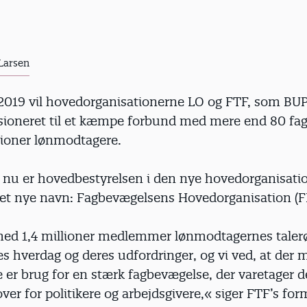
 Larsen
 2019 vil hovedorganisationerne LO og FTF, som BUP
usioneret til et kæmpe forbund med mere end 80 fa
illioner lønmodtagere.
e nu er hovedbestyrelsen i den nye hovedorganisati
et nye navn: Fagbevægelsens Hovedorganisation (F
 med 1,4 millioner medlemmer lønmodtagernes talerø
s hverdag og deres udfordringer, og vi ved, at der 
er brug for en stærk fagbevægelse, der varetager d
over for politikere og arbejdsgivere,« siger FTF’s f