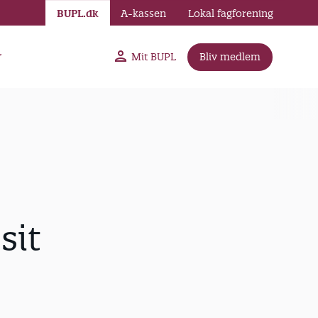
BUPL.dk
A-kassen
Lokal fagforening
r
Mit BUPL
Bliv medlem
sit