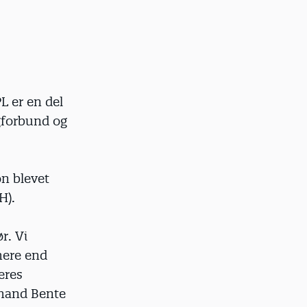
L er en del
gforbund og
on blevet
H).
r. Vi
mere end
eres
ormand Bente