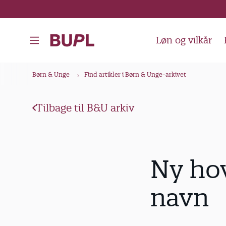
G
å
t
Løn og vilkår
i
l
B
Børn & Unge
Find artikler i Børn & Unge-arkivet
h
r
o
ø
v
Tilbage til B&U arkiv
d
e
k
d
i
r
Ny hov
n
u
d
m
navn
h
m
o
e
l