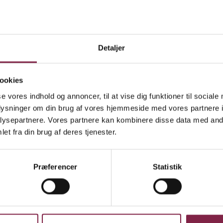
 ind, dejligt, mens så kommer næste spørgsmål. Hva
købte? Der er ikke plads nogen steder. Tænk kreativ
Detaljer
 på gangen eller et lille hjørne i et skab kan gøre und
ookies
slut. Så er tiden endelig kommet, hvor børnene ko
se vores indhold og annoncer, til at vise dig funktioner til sociale
skal lave julegaver med børnene. Vi har valgt at sy. 
oplysninger om din brug af vores hjemmeside med vores partnere i
 børn under rokerende forhold? Valget blev dækkes
ysepartnere. Vores partnere kan kombinere disse data med andr
et fra din brug af deres tjenester.
tensen
Præferencer
Statistik
l