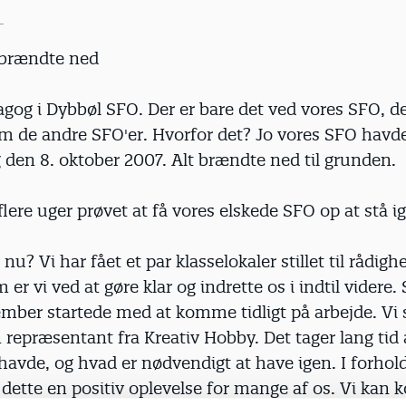
 brændte ned
gog i Dybbøl SFO. Der er bare det ved vores SFO, de
m de andre SFO'er. Hvorfor det? Jo vores SFO havde
den 8. oktober 2007. Alt brændte ned til grunden.
 flere uger prøvet at få vores elskede SFO op at stå i
nu? Vi har fået et par klasselokaler stillet til rådigh
 er vi ved at gøre klar og indrette os i indtil videre
mber startede med at komme tidligt på arbejde. Vi 
 repræsentant fra Kreativ Hobby. Det tager lang tid 
 havde, og hvad er nødvendigt at have igen. I forhold 
dette en positiv oplevelse for mange af os. Vi kan