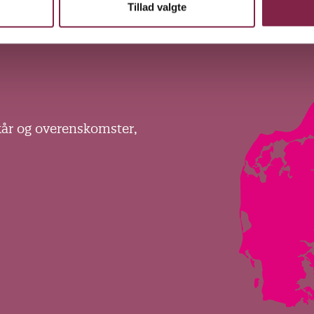
Ope
Tillad valgte
kår og overenskomster,