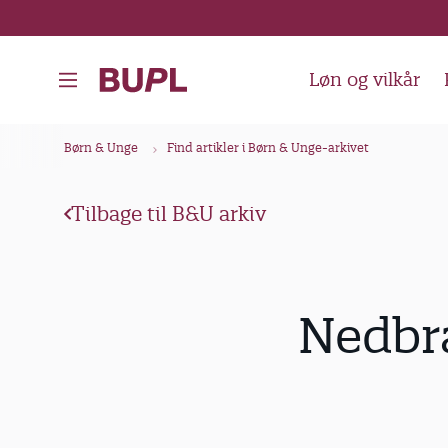
G
å
t
Løn og vilkår
i
l
B
Børn & Unge
Find artikler i Børn & Unge-arkivet
h
r
o
ø
v
Tilbage til B&U arkiv
d
e
k
d
i
r
Nedbr
n
u
d
m
h
m
o
e
l