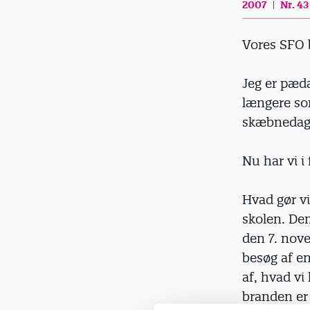
2007
Nr. 43
d
Vores SFO
Jeg er pæda
længere so
skæbnedag 
Nu har vi i
Hvad gør vi 
skolen. Dem
den 7. nove
besøg af en
af, hvad vi
branden er 