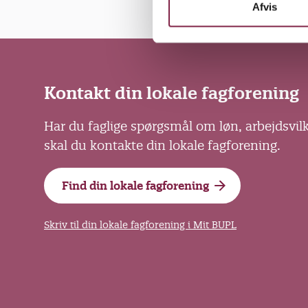
k
Afvis
e
v
a
l
g
Kontakt din lokale fagforening
Har du faglige spørgsmål om løn, arbejdsvil
skal du kontakte din lokale fagforening.
Find din lokale fagforening
Skriv til din lokale fagforening i Mit BUPL