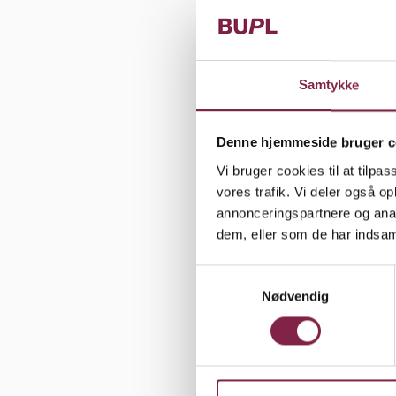
gang igen.
Vi fik købt
med det ind
Samtykke
lille plads
Denne hjemmeside bruger c
Formiddag 
Vi bruger cookies til at tilpas
skole. Jeg 
vores trafik. Vi deler også 
man med 60
annonceringspartnere og anal
dem, eller som de har indsaml
Britta Kris
S
Nødvendig
a
SFO, Dybbø
m
t
y
k