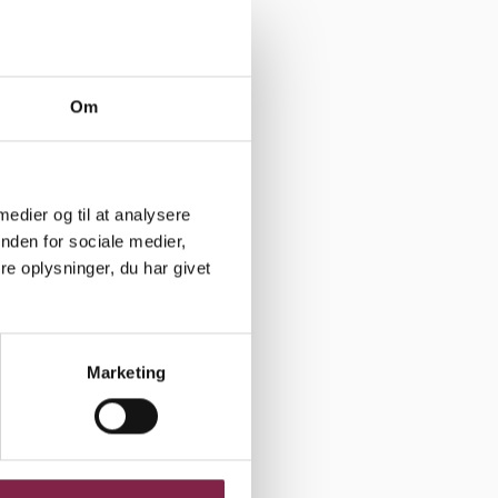
d gør vi
t, ja en
Om
erværker.
mmer fra
 medier og til at analysere
Hvad laver
nden for sociale medier,
ervietter.
e oplysninger, du har givet
Marketing
Udskriv
Del