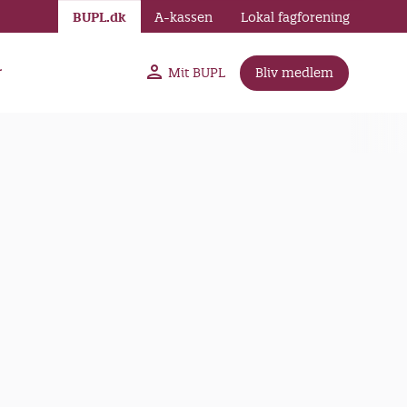
BUPL.dk
A-kassen
Lokal fagforening
r
Mit BUPL
Bliv medlem