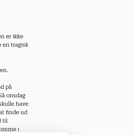
n er ikke
 en tragisk
gen.
ed på
. Så onsdag
skulle have
at finde ud
til
 komme i