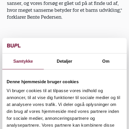
sanser, og vores forsøg er gået ud på at finde ud af,
hvor meget sanserne betyder for et barns udvikling,"
forklarer Bente Pedersen.
Leg hjælper. Bente Pedersen og Anne Brodersen
mener, at grundlegene, som børn i hele verden
leger, hænger sammen med udviklingen af
Samtykke
Detaljer
Om
grundmotorikken.
"Der findes et stort register af lege, som altid har
Denne hjemmeside bruger cookies
været der, og som børn skal igennem for at få et
Vi bruger cookies til at tilpasse vores indhold og
godt liv med de færdigheder, som kræves af dem,
annoncer, til at vise dig funktioner til sociale medier og til
også senere. Bliver børnenes motorik dårligere, kan
at analysere vores trafik. Vi deler også oplysninger om
det skyldes, at de ikke bevæger sig nok, og
din brug af vores hjemmeside med vores partnere inden
forklaringen skal findes både i hjemmet og i
for sociale medier, annonceringspartnere og
institutionerne. Vi vil ikke uddele skyld og skam.
analysepartnere. Vores partnere kan kombinere disse
Man skal bare vide, hvordan det hænger sammen,