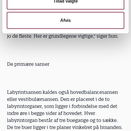
Tillad valgte
"Øver man sig for eksempel udelukkende på at
hoppe, lærer man kun det. Men har man en dårlig
Afvis
balance og øver den, bliver man bedre til alle de
funktioner, der har balance indbygget i sig, og det er
jo de fleste. Her er grundlegene vigtige," siger hun.
De primære sanser
Labyrintsansen kaldes også hovedbalancesansen
eller vestibulærsansen. Den er placeret i de to
labyrintorganer, som ligger i forbindelse med det
indre øre i begge sider af hovedet. Hver
labyrintorgan består af tre buegange og to sække.
De tre buer ligger i tre planer vinkelret på hinanden.