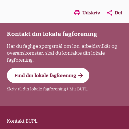
Opens in a new window
Opens in a new win
Opens in a
Udskriv
Del
Kontakt din lokale fagforening
Har du faglige spørgsmål om løn, arbejdsvilkår og
overenskomster, skal du kontakte din lokale
fagforening.
Find din lokale fagforening
Skriv til din lokale fagforening i Mit BUPL
Kontakt BUPL