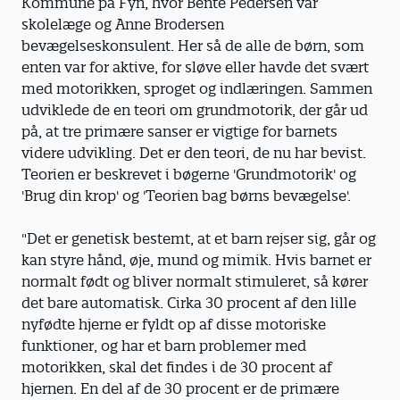
Kommune på Fyn, hvor Bente Pedersen var
skolelæge og Anne Brodersen
bevægelseskonsulent. Her så de alle de børn, som
enten var for aktive, for sløve eller havde det svært
med motorikken, sproget og indlæringen. Sammen
udviklede de en teori om grundmotorik, der går ud
på, at tre primære sanser er vigtige for barnets
videre udvikling. Det er den teori, de nu har bevist.
Teorien er beskrevet i bøgerne 'Grundmotorik' og
'Brug din krop' og 'Teorien bag børns bevægelse'.
"Det er genetisk bestemt, at et barn rejser sig, går og
kan styre hånd, øje, mund og mimik. Hvis barnet er
normalt født og bliver normalt stimuleret, så kører
det bare automatisk. Cirka 30 procent af den lille
nyfødte hjerne er fyldt op af disse motoriske
funktioner, og har et barn problemer med
motorikken, skal det findes i de 30 procent af
hjernen. En del af de 30 procent er de primære