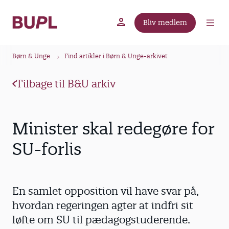
G
å
Bliv medlem
t
BUPL.dk
A-kassen
Lokal fagforening
i
B
l
Børn & Unge
Find artikler i Børn & Unge-arkivet
r
h
ø
o
Tilbage til B&U arkiv
v
d
e
k
d
r
Minister skal redegøre for
i
u
n
SU-forlis
m
d
m
h
o
e
En samlet opposition vil have svar på,
l
d
hvordan regeringen agter at indfri sit
løfte om SU til pædagogstuderende.