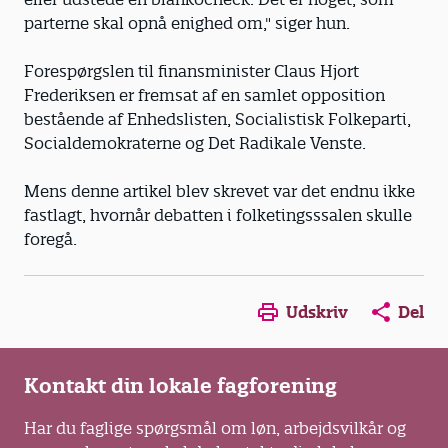
parterne skal opnå enighed om," siger hun.
Forespørgslen til finansminister Claus Hjort
Frederiksen er fremsat af en samlet opposition
bestående af Enhedslisten, Socialistisk Folkeparti,
Socialdemokraterne og Det Radikale Venste.
Mens denne artikel blev skrevet var det endnu ikke
fastlagt, hvornår debatten i folketingsssalen skulle
foregå.
Opens in a new window
Opens in a new win
Opens in a
Udskriv
Del
Kontakt din lokale fagforening
Har du faglige spørgsmål om løn, arbejdsvilkår og