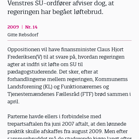
Venstres SU-ordfører afviser dog, at
regeringen har begået løftebrud.
2009
Nr. 14
Gitte Rebsdorf
Oppositionen vil have finansminister Claus Hjort
Frederiksen(V) til at svare på, hvordan regeringen
agter at indfri sit løfte om SU til
pædagogstuderende. Det sker, efter at
forhandlingerne mellem regeringen, Kommunerns
Landsforening (KL) og Funktionærernes og
Tjenestemændenes Fællesråd (FTF) brød sammen i
april.
Parterne havde ellers i forbindelse med
trepartsaftalen fra juni 2007 aftalt, at den lønnede
praktik skulle afskaffes fra august 2009. Men efter
sammenbruddet må de studerende kigge langt efter