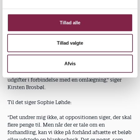
undervisningsform'. Flere undersøgelser viser da
l
også, at studerende i lønnet praktik i højere grad
g
kommer til at fungere som billig arbejdskraft.
Tillad alle
Fra oppositionens side mener man, at regeringen
har begået en fejl ved ikke at afsætte de nødvendige
Tillad valgte
midler.
Afvis
"Der burde være afsat midler til ordningen. Men
regeringen har sovet i timen, for selvfølgelig er der
udgifter i forbindelse med en omlægning," siger
Kirsten Brosbøl.
Til det siger Sophie Løhde:
"Det undrer mig ikke, at oppositionen siger, der skal
flere penge til. Men når der er tale om en
forhandling, kan vi ikke på forhånd afsætte et beløb
eller udstede en blankocheck. Det er noget, som