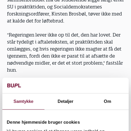
SU i praktiktiden, og Socialdemokraternes
forskningsordfører, Kirsten Brosbøl, tøver ikke med
at kalde det for løftebrud.
"Regeringen lever ikke op til det, den har lovet. Der
står tydeligt i aftaleteksten, at praktiktiden skal
omlægges, og hvis regeringen ikke magter at få det
igennem, fordi den ikke er parat til at afsætte de
nødvendige midler, er det et stort problem," fastslår
hun.
Forhandlingerne mellem finansministeriet, KL og
FTF brød netop sammen, fordi parterne var uenige
om økonomien. Men Venstres SU-ordfører, Sophie
Samtykke
Detaljer
Om
Løhde, afviser, at regeringen er løbet fra sit løfte.
"Regeringen har ikke brudt aftalen. Parterne har
Denne hjemmeside bruger cookies
været i en forhandlingssituation og har ikke kunnet