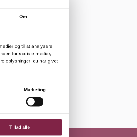
Om
nd Elisa
føler sig
 medier og til at analysere
ikke kan nå
nden for sociale medier,
e oplysninger, du har givet
behov for.
et
Marketing
Udskriv
Del
ns in a new window
Opens in a new window
Opens in a new window
Tillad alle