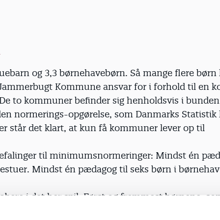
tuebarn og 3,3 børnehavebørn. Så mange flere børn 
Jammerbugt Kommune ansvar for i forhold til en kol
. De to kommuner befinder sig henholdsvis i bunden 
den normerings-opgørelse, som Danmarks Statistik 
r står det klart, at kun få kommuner lever op til
efalinger til minimumsnormeringer: Mindst én pæda
estuer. Mindst én pædagog til seks børn i børnehav
tabere i det her spil: Først og fremmest børnene, so
at opleve det gode børneliv, vi kunne stille til rådi