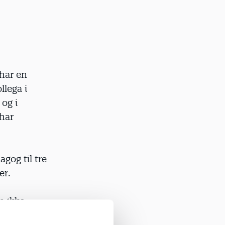
har en
lega i
og i
har
gog til tre
er.
m ikke
ghed for dem