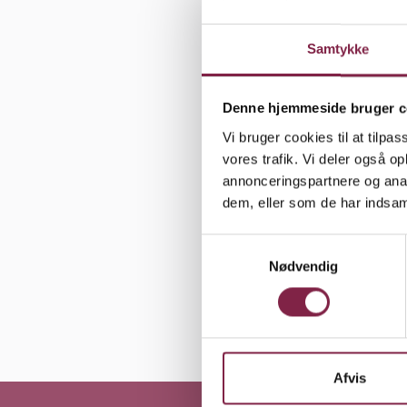
som et af v
Samtykke
lande. Men
Rimpler og 
stresset i 
Denne hjemmeside bruger c
Vi bruger cookies til at tilpas
»Samtidig v
vores trafik. Vi deler også 
annonceringspartnere og anal
rundt om al
dem, eller som de har indsaml
Derfor er d
pædagogisk
S
Nødvendig
a
m
t
y
k
k
Afvis
e