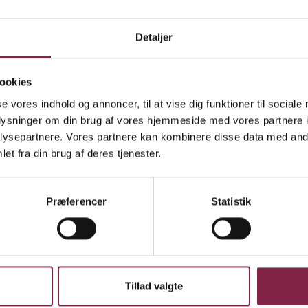
erdens rigeste
Detaljer
 pædagoger betaler også prisen,« siger BUPL-forma
henviser til, at hver fjerde pædagog ifølge AE-rådet 
hverdagen.
ookies
se vores indhold og annoncer, til at vise dig funktioner til sociale
iser vores egen vilkårsundersøgelse, at 75 procent 
oplysninger om din brug af vores hjemmeside med vores partnere i
ysepartnere. Vores partnere kan kombinere disse data med andr
le børn og ikke skabe den omsorg og trivsel, der er 
et fra din brug af deres tjenester.
e her normeringstal alarmerende,« tilføjer hun. Se d
e landkort på bupl.dk.
Præferencer
Statistik
Ope
Tillad valgte