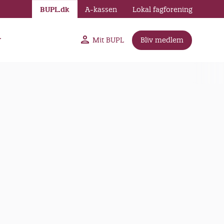
BUPL.dk
A-kassen
Lokal fagforening
r
Mit BUPL
Bliv medlem