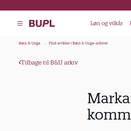
G
å
t
Løn og vilkår
i
l
B
Børn & Unge
Find artikler i Børn & Unge-arkivet
h
r
o
ø
v
Tilbage til B&U arkiv
d
e
k
d
i
r
Markan
n
u
d
m
kommu
h
m
o
e
l