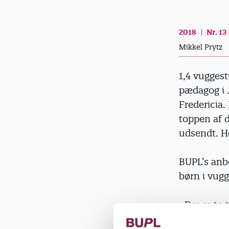
d
2018
Nr. 13
Mikkel Prytz
1,4 vugges
pædagog i 
Fredericia
toppen af 
udsendt. He
BUPL’s anb
børn i vugg
»Der er to 
kommer til 