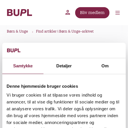
G
å
Bliv medlem
t
BUPL.dk
A-kassen
Lokal fagforening
i
B
l
Børn & Unge
Find artikler i Børn & Unge-arkivet
r
h
ø
o
Tilbage til B&U arkiv
v
d
e
k
d
Samtykke
Detaljer
Om
r
Lønorientering
i
u
n
m
d
Denne hjemmeside bruger cookies
m
h
Nye Lønninger pr. 1. oktober 2008
Vi bruger cookies til at tilpasse vores indhold og
o
e
annoncer, til at vise dig funktioner til sociale medier og til
l
at analysere vores trafik. Vi deler også oplysninger om
2008
Nr. 33
d
din brug af vores hjemmeside med vores partnere inden
B&U
for sociale medier, annonceringspartnere og