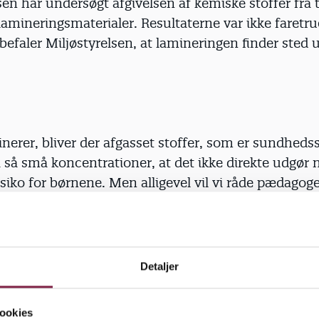
sen har undersøgt afgivelsen af kemiske stoffer fra t
 lamineringsmaterialer. Resultaterne var ikke faret
nbefaler Miljøstyrelsen, at lamineringen finder sted 
inerer, bliver der afgasset stoffer, som er sundheds
i så små koncentrationer, at det ikke direkte udgør
iko for børnene. Men alligevel vil vi råde pædagoger
n foregår, uden der er børn til stede," fortæller Sh
yrelsens Kemikalieenhed.
Detaljer
i nok. Anbefalingen fra Miljøstyrelsen hænger sa
ookies