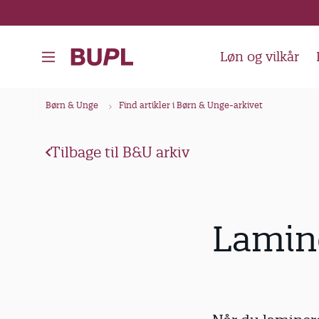
G
å
t
Løn og vilkår
i
l
B
Børn & Unge
Find artikler i Børn & Unge-arkivet
h
r
o
ø
v
Tilbage til B&U arkiv
d
e
k
d
i
r
Lamin
n
u
d
m
h
m
o
e
l