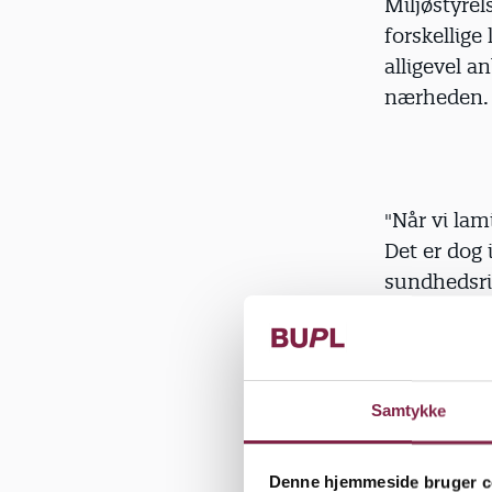
Miljøstyrel
forskellige
alligevel a
nærheden.
"Når vi lam
Det er dog 
sundhedsris
lamineringe
fra Miljøst
Samtykke
Der er kem
Denne hjemmeside bruger c