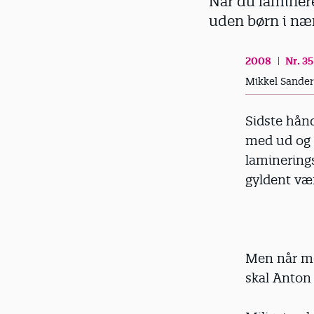
Når du laminere
d
uden børn i nær
2008
Nr. 35
Mikkel Sande
Sidste hånd
med ud og v
laminerings
gyldent vær
Men når me
skal Anton 