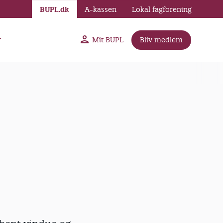
BUPL.dk
A-kassen
Lokal fagforening
r
Mit BUPL
Bliv medlem