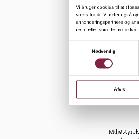
at børnene
Vi bruger cookies til at tilpas
stoffer.
vores trafik. Vi deler også 
annonceringspartnere og anal
dem, eller som de har indsaml
S
"Indeklimae
Nødvendig
a
elektronis
m
stoffer i f
t
anbefaling 
y
børn for ke
k
tilføjer, 
k
Afvis
e
under eller
v
a
l
g
Miljøstyrel