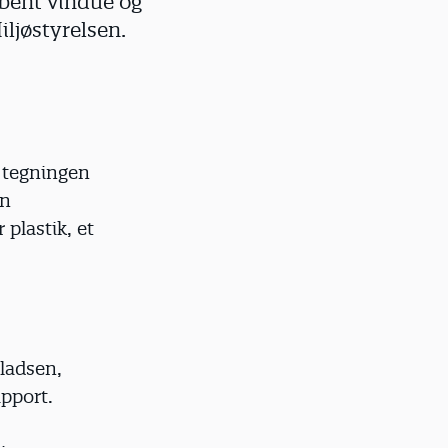
åbent vindue og
iljøstyrelsen.
l tegningen
en
plastik, et
ladsen,
apport.