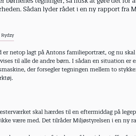
r børnenes tegninger, så husk at gøre det for 
heden. Sådan lyder rådet i en ny rapport fra M
r Rydzy
 er netop lagt på Antons familieportræt, og nu ska
ises til alle de andre børn. I sådan en situation er 
maskine, der forsegler tegningen mellem to stykker 
ktøj.
sterværket skal hærdes til en eftermiddag på legep
ikke være med. Det tilråder Miljøstyrelsen i en ny r