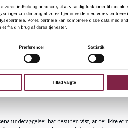
 i forvejen udsættes for et indeklima med mange k
se vores indhold og annoncer, til at vise dig funktioner til sociale
oplysninger om din brug af vores hjemmeside med vores partnere i
ysepartnere. Vores partnere kan kombinere disse data med andr
et fra din brug af deres tjenester.
t bliver påvirket af en masse kemiske stoffer fra is
Præferencer
Statistik
ke produkter. Kan man nedsætte den totale mængde
orhold til børn, vil det være godt. Vi er kommet med 
ud fra et helhedsbillede af, at vi ikke synes, man b
miske stoffer, hvis det kan undgås," forklarer Shim
at pædagogerne under alle omstændigheder bør lufte 
Tillad valgte
 efter lamineringen.
sens undersøgelser har desuden vist, at der ikke er