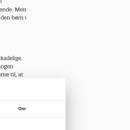
i
ruende. Men
uden børn i
skadelige.
 nogen
ne til, at
ima Dobel
Om
mmen med,