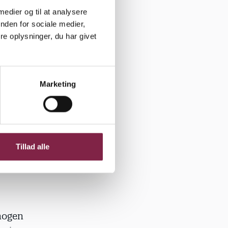
emiske
 medier og til at analysere
nden for sociale medier,
e oplysninger, du har givet
ær
Marketing
 af de her
den her
ør udsætte
a Dobel og
ud enten
Tillad alle
 nogen