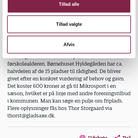
Tillad alle
Om projektet
Tillad valgte
Projekt Mikrosport er udviklet med udgangspunkt i
Gladsaxes tilbud Minisport, hvor børn fra 0. til 3.
Afvis
klasse præsenteres for forskellige
foreningsaktiviteter. Mikrosport er målrettet børn i
førskolealderen. Børnehuset Hyldegården har ca.
halvdelen af de 15 pladser til rådighed. De bliver
givet efter en konkret vurdering af behov og gavn.
Det koster 600 kroner at gå til Mikrosport i en
sæson, hvilket er på linje med andre foreningstilbud
i kommunen. Man kan søge en pulje om friplads.
Flere oplysninger fås hos Thor Storgaard via
thorst@gladsaxe.dk.