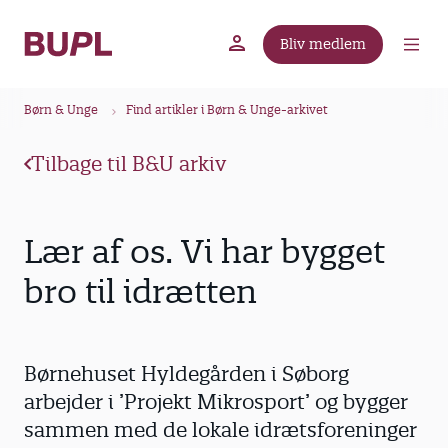
G
å
Bliv medlem
t
BUPL.dk
A-kassen
Lokal fagforening
i
B
l
Børn & Unge
Find artikler i Børn & Unge-arkivet
r
h
ø
o
Tilbage til B&U arkiv
v
d
e
k
d
r
Lær af os. Vi har bygget
i
u
n
bro til idrætten
m
d
m
h
o
e
Børnehuset Hyldegården i Søborg
l
d
arbejder i ’Projekt Mikrosport’ og bygger
sammen med de lokale idrætsforeninger