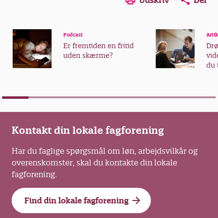
Udskriv
Del
Podcast
Artik
Er fremtiden en fritid
Dr
uden skærme?
vid
du 
vid
Kontakt din lokale fagforening
Har du faglige spørgsmål om løn, arbejdsvilkår og
overenskomster, skal du kontakte din lokale
fagforening.
Find din lokale fagforening