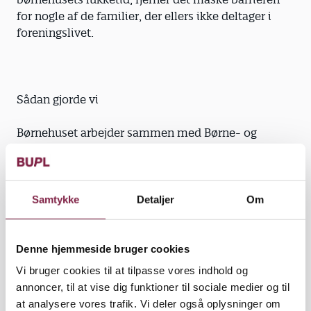
for nogle af de familier, der ellers ikke deltager i
foreningslivet.
Sådan gjorde vi
Børnehuset arbejder sammen med Børne- og
Kulturforvaltningen om et hold med plads til 15
børn og deres forældre. Holdet mødes i alt 18 gange
i løbet af en sæson, og i det forløb stifter børnene
bekendtskab med forskellige aktiviteter. I denne
Samtykke
Detaljer
Om
sæson er det gymnastik, taekwondo og basket.
Aktiviteten foregår i børnehuset efter lukketid. Der
er en træner tilknyttet fra hver sportsgren og
Denne hjemmeside bruger cookies
desuden en fast koordinator fra GGI. Vi har søgt
Vi bruger cookies til at tilpasse vores indhold og
BUPL’s Udviklingspulje om midler til vikardækning,
annoncer, til at vise dig funktioner til sociale medier og til
så en af børnehusets pædagoger kan følge børn og
at analysere vores trafik. Vi deler også oplysninger om