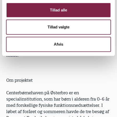
g
Tillad alle
aktivitet – og vi har oplevet det sammen.
Derudover fik vi også større kendskab til, hvad
vores børn kan gå til, hvilket gør det lettere at
Tillad valgte
fortælle forældrene om det. Sådan et arrangement
giver mulighed for at være sammen med
forældrene på en helt anden
Afvis
måde.
Om projektet
Centerbørnehaven på Østerbro er en
specialinstitution, som har børn i alderen fra 0-6 år
med forskellige fysiske funktionsnedsættelser. I
løbet af foråret og sommeren havde de tre besøg af