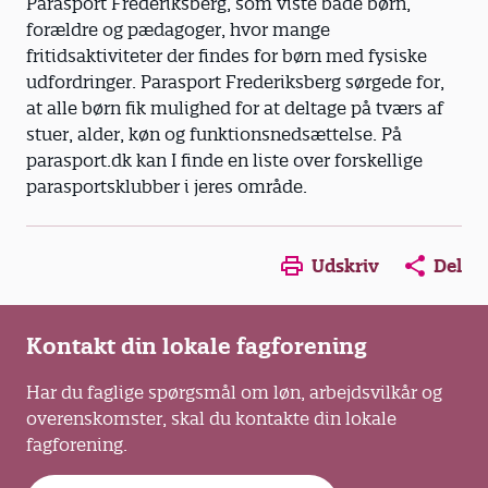
Parasport Frederiksberg, som viste både børn,
forældre og pædagoger, hvor mange
fritidsaktiviteter der findes for børn med fysiske
udfordringer. Parasport Frederiksberg sørgede for,
at alle børn fik mulighed for at deltage på tværs af
stuer, alder, køn og funktionsnedsættelse. På
parasport.dk kan I finde en liste over forskellige
parasportsklubber i jeres område.
Opens in a new window
Opens in a new win
Opens in a
Udskriv
Del
Kontakt din lokale fagforening
Har du faglige spørgsmål om løn, arbejdsvilkår og
overenskomster, skal du kontakte din lokale
fagforening.