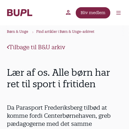
G
å
Bliv medlem
t
BUPL.dk
A-kassen
Lokal fagforening
i
B
l
Børn & Unge
Find artikler i Børn & Unge-arkivet
r
h
ø
o
Tilbage til B&U arkiv
v
d
e
k
d
r
Lær af os. Alle børn har
i
u
n
ret til sport i fritiden
m
d
m
h
o
e
Da Parasport Frederiksberg tilbød at
l
d
komme fordi Centerbørnehaven, greb
pædagogerne med det samme