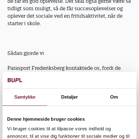
de får en god oplevelse. Det skal også gerne være så
tidligt som muligt, så de får succesoplevelser og
oplever det sociale ved en fritidsaktivitet, når de
starter i skole.
Sådan gjorde vi
Parasport Frederiksberg kontaktede os, fordi de
ville fortælle om, hvad børn med
handicap kan gå til i fritiden. De kom ud til os tre
Samtykke
Detaljer
Om
gange, hvor der var mulighed for at prøve
racerunnere og atletikaktiviteter som løb, kuglekast
og længdespring. Aktiviteter, som udfordrer børns
Denne hjemmeside bruger cookies
motorik på en legende måde. Arrangementerne
Vi bruger cookies til at tilpasse vores indhold og
foregik her, og vi lavede mad, så forældrene bare
annoncer, til at vise dig funktioner til sociale medier og til