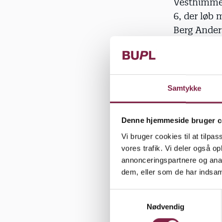
Vesthimmer
6, der løb 
Berg Anders
økonomiudv
»Så vi ska’ 
vil kæmpe f
Samtykke
Denne hjemmeside bruger c
Vi bruger cookies til at tilpas
Travl tid. 
vores trafik. Vi deler også 
kommunen. O
annonceringspartnere og anal
siden af, s
dem, eller som de har indsaml
S
»Så jeg ska
Nødvendig
a
nok at lave
m