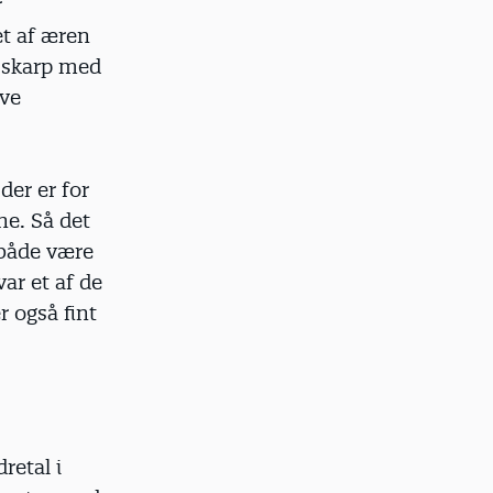
r
et af æren
t skarp med
ave
der er for
ne. Så det
 både være
ar et af de
r også fint
retal i