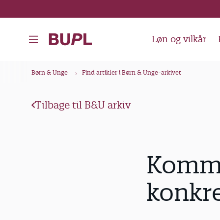
G
å
t
Løn og vilkår
i
l
B
Børn & Unge
Find artikler i Børn & Unge-arkivet
h
r
o
ø
v
Tilbage til B&U arkiv
d
e
k
d
i
r
Kommu
n
u
d
m
konkre
h
m
o
e
l