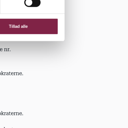
un.
Tillad alle
e nr.
kraterne.
kraterne.