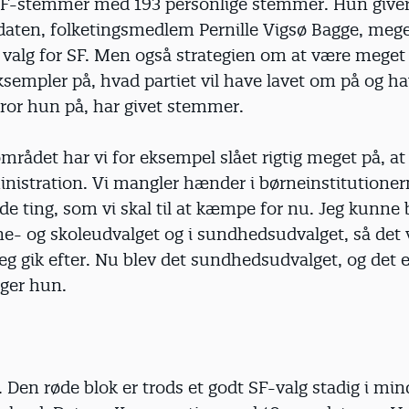
SF-stemmer med 193 personlige stemmer. Hun give
daten, folketingsmedlem Pernille Vigsø Bagge, meg
e valg for SF. Men også strategien om at være mege
sempler på, hvad partiet vil have lavet om på og h
tror hun på, har givet stemmer.
rådet har vi for eksempel slået rigtig meget på, at 
nistration. Vi mangler hænder i børneinstitutioner
 de ting, som vi skal til at kæmpe for nu. Jeg kunne
ne- og skoleudvalget og i sundhedsudvalget, så det v
jeg gik efter. Nu blev det sundhedsudvalget, og det e
iger hun.
. Den røde blok er trods et godt SF-valg stadig i mind