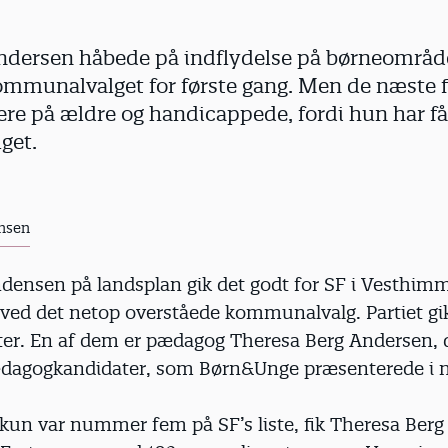
ndersen håbede på indflydelse på børneområd
 kommunalvalget for første gang. Men de næste f
ere på ældre og handicappede, fordi hun har få
get.
nsen
densen på landsplan gik det godt for SF i Vesthim
d det netop overståede kommunalvalg. Partiet gik f
ter. En af dem er pædagog Theresa Berg Andersen, 
ædagogkandidater, som Børn&Unge præsenterede i nr
kun var nummer fem på SF’s liste, fik Theresa Ber