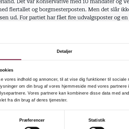
land. Det var Konservative med 10 mandater og V
med flertallet og borgmesterposten. Men det slår ik
en ud. For partiet har fået fire udvalgsposter og en 
alget, som er meget vigtig.
snak’, vi ska’ snak’, og vi ska’ snak’, for vi har nogle 
or og prøve at få igennem,« siger hun.
Detaljer
ookies
se vores indhold og annoncer, til at vise dig funktioner til sociale
Theresa Berg Andersen er leder af en daginstitution i
oplysninger om din brug af vores hjemmeside med vores partnere i
g der er bevilget 10 millioner kroner til en ny ins
ysepartnere. Vores partnere kan kombinere disse data med andr
om hun også skal være leder for.
et fra din brug af deres tjenester.
l i gang med at bygge en ny institution til 105 børn. 
Præferencer
Statistik
, men når man nu brænder for både sit arbejde og for