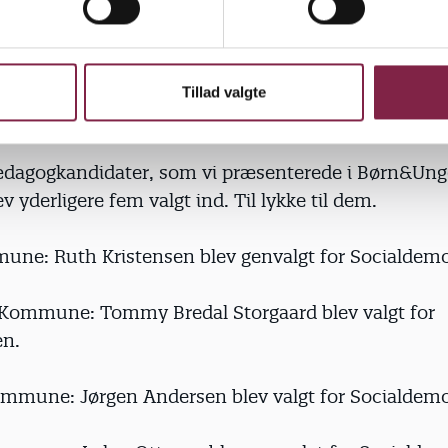
. Der skal bare lige planlægges ekstra godt,« siger h
Tillad valgte
å valgt
ædagogkandidater, som vi præsenterede i Børn&Ung
ev yderligere fem valgt ind. Til lykke til dem.
une: Ruth Kristensen blev genvalgt for Socialdemo
Kommune: Tommy Bredal Storgaard blev valgt for
en.
ommune: Jørgen Andersen blev valgt for Socialdemo