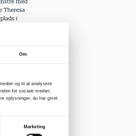
enstre med
ke Theresa
plads i
sager, som vi
Om
 medier og til at analysere
nden for sociale medier,
titution ved
e oplysninger, du har givet
Der bliver
Marketing
 politik,