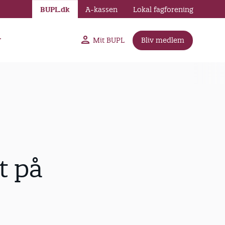
BUPL.dk
A-kassen
Lokal fagforening
r
Mit BUPL
Bliv medlem
t på