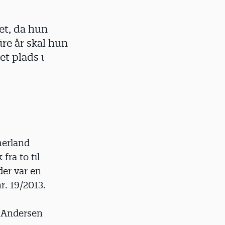
et, da hun
ire år skal hun
et plads i
merland
ra to til
der var en
. 19/2013.
g Andersen