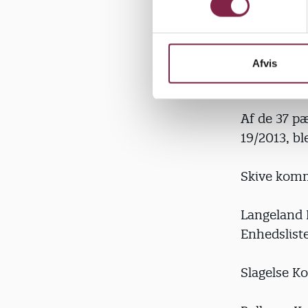
er det okay
t
y
k
k
Afvis
e
De blev ogs
v
a
Af de 37 p
l
19/2013, bl
g
Skive komm
Langeland 
Enhedslist
Slagelse K