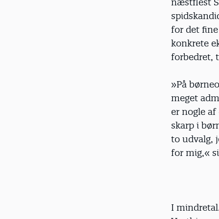
næstflest 
spidskandi
for det fin
konkrete ek
forbedret, 
»På børneom
meget admi
er nogle af
skarp i bør
to udvalg, 
for mig,« s
I mindretal