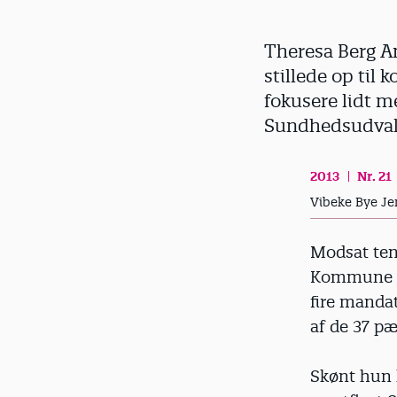
d
Theresa Berg A
stillede op til
fokusere lidt m
Sundhedsudval
2013
Nr. 21
Vibeke Bye Je
Modsat ten
Kommune ve
fire manda
af de 37 p
Skønt hun 