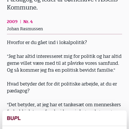
Kommune.
2009
Nr. 4
Johan Rasmussen
Hvorfor er du gået ind i lokalpolitik?
"Jeg har altid interesseret mig for politik og har altid
gerne villet være med til at påvirke vores samfund.
Og så kommer jeg fra en politisk bevidst familie."
Hvad betyder det for dit politiske arbejde, at du er
pædagog?
"Det betyder, at jeg har et tankesæt om menneskers
forhold i det samfund, vi lever i. Jeg ser børn og
deres familier til daglig, og jeg har holdninger om at
passe på de svage og gøre det godt for