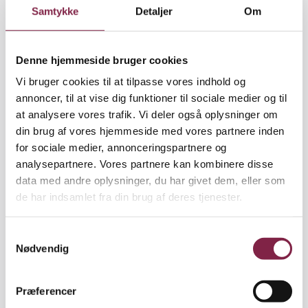
børnefamilierne. Til gengæld betyder det også, at
Samtykke
Detaljer
Om
jeg for eksempel ikke kan få lov at deltage i de
faglige arbejdsgrupper, som er med til at udvikle
dagsinstitutionerne i vores område."
Denne hjemmeside bruger cookies
Vi bruger cookies til at tilpasse vores indhold og
Har du kunnet påvirke børneområdet, fordi du er
annoncer, til at vise dig funktioner til sociale medier og til
pædagog?
at analysere vores trafik. Vi deler også oplysninger om
din brug af vores hjemmeside med vores partnere inden
"Jeg kan ikke påvirke børneområdet i kraft af mit
for sociale medier, annonceringspartnere og
fag, men jeg kan påvirke det som menneske. Når jeg
analysepartnere. Vores partnere kan kombinere disse
siger noget om børn, så siger de andre medlemmer
data med andre oplysninger, du har givet dem, eller som
af byrådet, at jeg er påvirket af, at jeg er pædagog i
de har indsamlet fra din brug af deres tjenester.
kommunen - lidt ligesom hvis ejeren af en lokal
virksomhed snakker om lokal erhvervsudvikling.
S
Men da jeg var borgmester, kunne jeg påvirke
Nødvendig
a
området mere. Jeg mener, vi udviklede nogle gode
m
institutioner i Vissenbjerg, og vi nedlagde også
t
nogle små skoler for at styrke fagligheden."
Præferencer
y