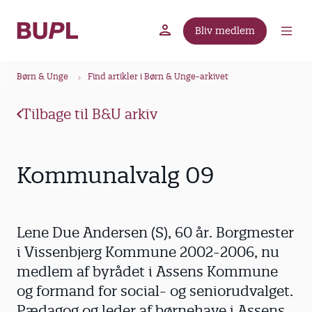
G
å
Bliv medlem
t
BUPL.dk
A-kassen
Lokal fagforening
i
B
l
Børn & Unge
Find artikler i Børn & Unge-arkivet
r
h
ø
o
Tilbage til B&U arkiv
v
d
e
k
d
r
Kommunalvalg 09
i
u
n
m
d
m
h
Lene Due Andersen (S), 60 år. Borgmester
o
e
i Vissenbjerg Kommune 2002-2006, nu
l
medlem af byrådet i Assens Kommune
d
og formand for social- og seniorudvalget.
Pædagog og leder af børnehave i Assens