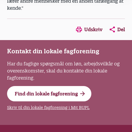
lærer andre mennesker med en anden tankegang at
kende."
Opens in a new window
Opens in a new win
Opens in a
Udskriv
Del
Kontakt din lokale fagforening
Har du faglige spørgsmål om løn, arbejdsvilkår og
overenskomster, skal du kontakte din lokale
fagforening.
Find din lokale fagforening
Skriv til din lokale fagforening i Mit BUPL