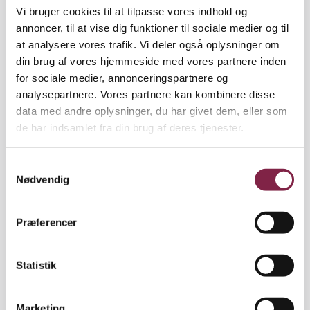
og tredje ledighedsdag (G-dage) i forbindelse med
Vi bruger cookies til at tilpasse vores indhold og
kollektiv ferielukning, selvom du umiddelbart er
annoncer, til at vise dig funktioner til sociale medier og til
ledig. Det skyldes, at en julelukning ikke anses for at
at analysere vores trafik. Vi deler også oplysninger om
være et arbejds­ophør. På dagpengekortet skal du
din brug af vores hjemmeside med vores partnere inden
skrive ’0’ ud for de dage, hvor du ikke modtager løn
for sociale medier, annonceringspartnere og
på grund af lukningen. Du skal skrive arbejdstimer
analysepartnere. Vores partnere kan kombinere disse
på ud for helligdagene, fordi du som fast
data med andre oplysninger, du har givet dem, eller som
månedslønnet får løn for disse dage.
de har indsamlet fra din brug af deres tjenester.
S
Nødvendig
a
■ Tilmelding i jobcentret
m
t
Hvis din arbejdsplads kun holder lukket mellem jul
Præferencer
y
og nytår, det vil sige fra og med tirsdag den 24.
k
december 2013 og til og med onsdag den 1. januar
k
Statistik
2014, så behøver du ikke melde dig ledig på
e
jobcentret for at få dagpenge. Det skal du kun, hvis
v
du er timelønnet vikar, eller hvis din arbejdsplads
Marketing