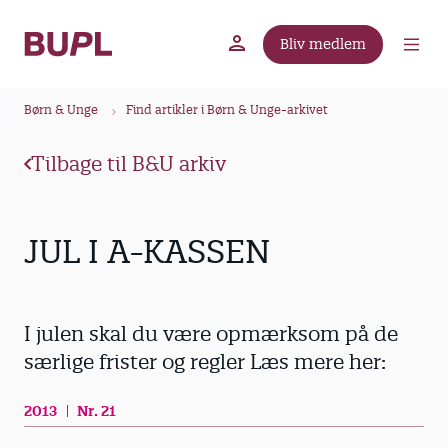
G
å
Bliv medlem
t
BUPL.dk
A-kassen
Lokal fagforening
i
B
l
Børn & Unge
Find artikler i Børn & Unge-arkivet
r
h
ø
o
Tilbage til B&U arkiv
v
d
e
k
d
r
JUL I A-KASSEN
i
u
n
m
d
m
h
I julen skal du være opmærksom på de
o
e
særlige frister og regler Læs mere her:
l
d
2013
Nr. 21