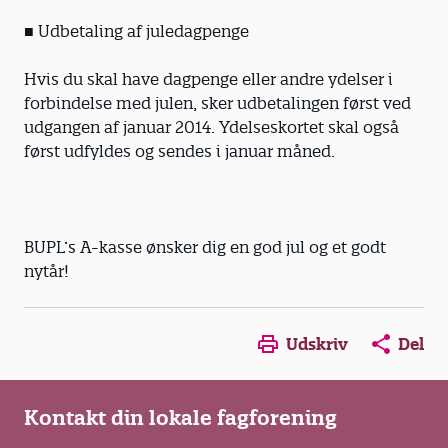
■ Udbetaling af juledagpenge
Hvis du skal have dagpenge eller andre ydelser i
forbindelse med julen, sker udbetalingen først ved
udgangen af januar 2014. Ydelseskortet skal også
først udfyldes og sendes i januar måned.
BUPL’s A-kasse ønsker dig en god jul og et godt
nytår!
Opens in a new window
Opens in a new win
Opens in a
Udskriv
Del
Kontakt din lokale fagforening