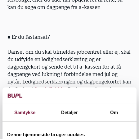
kan du søge om dagpenge fra a-kassen.
■ Er du fastansat?
Uanset om du skal tilmeldes jobcentret eller ej, skal
du udfylde en ledighedserklæring og et
dagpengekort og sende det til a-kassen for at få
dagpenge ved lukning i forbindelse med jul og
nytår. Ledighedserklæringen og dagpengekortet kan
du finde på
bupl.dk/dda
. Du kan modtage dagpenge
for de dage, hvor du er ’udelukket’ fra din
arbejdsplads, og hvor du ikke modtager løn. A-
kassen udbetaler ikke for helligdagene, fordi de
Samtykke
Detaljer
Om
indgår i månedslønnen.
Din arbejdsgiver skal ikke betale for første, anden
Denne hjemmeside bruger cookies