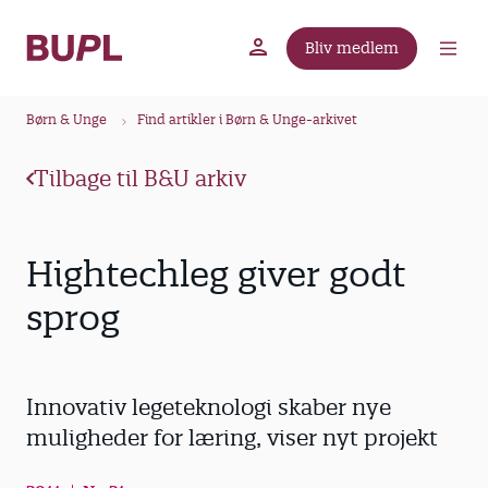
G
å
Bliv medlem
t
BUPL.dk
A-kassen
Lokal fagforening
i
B
l
Børn & Unge
Find artikler i Børn & Unge-arkivet
r
h
ø
o
Tilbage til B&U arkiv
v
d
e
k
d
r
Hightechleg giver godt
i
u
n
sprog
m
d
m
h
o
e
Innovativ legeteknologi skaber nye
l
d
muligheder for læring, viser nyt projekt