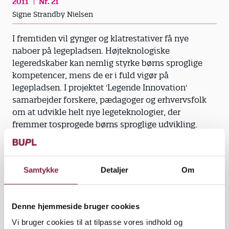
2011
Nr. 21
Signe Strandby Nielsen
I fremtiden vil gynger og klatrestativer få nye
naboer på legepladsen. Højteknologiske
legeredskaber kan nemlig styrke børns sproglige
kompetencer, mens de er i fuld vigør på
legepladsen. I projektet 'Legende Innovation'
samarbejder forskere, pædagoger og erhvervsfolk
om at udvikle helt nye legeteknologier, der
fremmer tosprogede børns sproglige udvikling.
Idéen til projektet kommer fra børnehaven
Lærkeparken i Odense, hvor alle børn er tosprogede.
Samtykke
Detaljer
Om
Pædagogerne ønskede at gøre læring mere legende
og samtidig mere effektiv. Det ønske er nu mundet
ud i det toårige udviklingsprojekt, hvor pædagoger
Denne hjemmeside bruger cookies
fra tre daginstitutioner sammen med eksperter fra
Teknologisk Institut og University College Lillbælt
Vi bruger cookies til at tilpasse vores indhold og