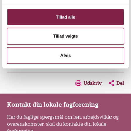
l
g
Tillad alle
Læs meget mere om leg i næste nummer af
Børn&Unge nr. 22
Tillad valgte
Hele bladet er dedikeret til leg og byder på
inspirerende, underholdende og tankevækkende
Afvis
læsestof til juleferien.
Opens in a new window
Opens in a new win
Opens in a
Udskriv
Del
Kontakt din lokale fagforening
Har du faglige spørgsmål om løn, arbejdsvilkår og
overenskomster, skal du kontakte din lokale