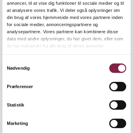
samt en række private virksomheder udvikler
annoncer, til at vise dig funktioner til sociale medier og til
interaktive legeredskaber baseret på robot- og
at analysere vores trafik. Vi deler også oplysninger om
sensorteknologi.
din brug af vores hjemmeside med vores partnere inden
for sociale medier, annonceringspartnere og
analysepartnere. Vores partnere kan kombinere disse
data med andre oplysninger, du har givet dem, eller som
Krystalkugle. Det nye legeudstyr vil blive samlet på
de har indsamlet fra din brug af deres tjenester.
en testlegeplads. Her vil forskere undersøge,
hvordan den nye teknologi virker i praksis, når
S
børnene har indtaget det nye legerum.
Nødvendig
a
m
Her vil børnene blandt andet finde en stor
t
Præferencer
kugleformet statue udsmykket med relieffer,
y
dekorationer og hemmelige tegn. Kuglen har en
k
indendørs tvilling i krystal­glas, der ved hjælp af
k
Statistik
blandt andet sensor­teknologi, digitalt kamera og
e
videoprojektor fungerer som en rund Ipad-skærm.
v
Marketing
Her vil børnene få forskellige opgaver, som de skal
a
løse ved hjælp af den udendørs kugle.