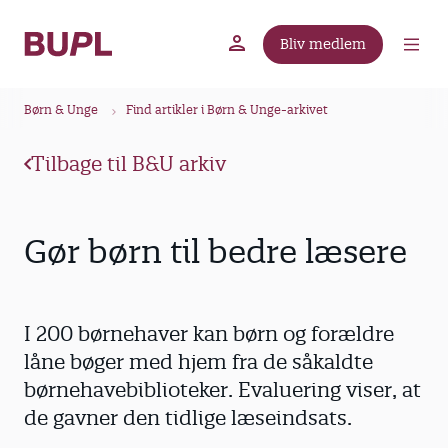
G
å
Bliv medlem
t
BUPL.dk
A-kassen
Lokal fagforening
i
B
l
Børn & Unge
Find artikler i Børn & Unge-arkivet
r
h
ø
o
Tilbage til B&U arkiv
v
d
e
k
d
r
Gør børn til bedre læsere
i
u
n
m
d
m
h
I 200 børnehaver kan børn og forældre
o
e
låne bøger med hjem fra de såkaldte
l
børnehavebiblioteker. Evaluering viser, at
d
de gavner den tidlige læseindsats.