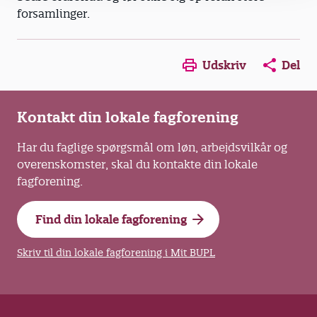
forsamlinger.
Opens in a new window
Opens in a new win
Opens in a
Udskriv
Del
Kontakt din lokale fagforening
Har du faglige spørgsmål om løn, arbejdsvilkår og
overenskomster, skal du kontakte din lokale
fagforening.
Find din lokale fagforening
Skriv til din lokale fagforening i Mit BUPL