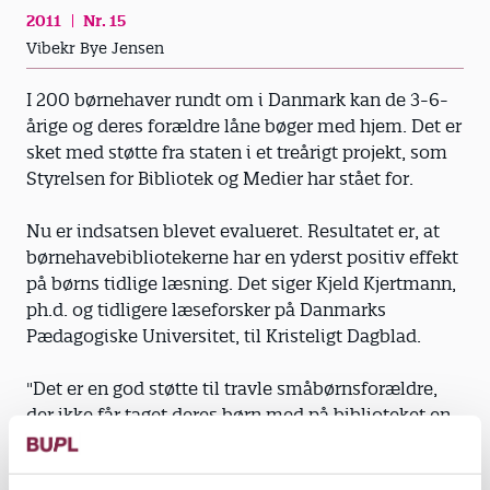
2011
Nr. 15
Vibekr Bye Jensen
I 200 børnehaver rundt om i Danmark kan de 3-6-
årige og deres forældre låne bøger med hjem. Det er
sket med støtte fra staten i et treårigt projekt, som
Styrelsen for Bibliotek og Medier har stået for.
Nu er indsatsen blevet evalueret. Resultatet er, at
børnehavebibliotekerne har en yderst positiv effekt
på børns tidlige læsning. Det siger Kjeld Kjertmann,
ph.d. og tidligere læseforsker på Danmarks
Pædagogiske Universitet, til Kristeligt Dagblad.
"Det er en god støtte til travle småbørnsforældre,
der ikke får taget deres børn med på biblioteket en
gang om ugen. Det er af stor betydning for den
tidlige læseindsats, at forældrene læser højt af