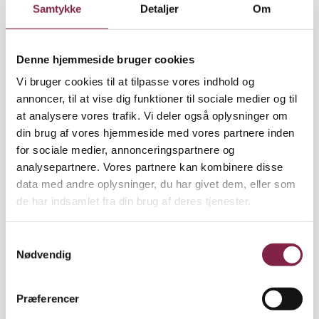
bøger, børnene selv har valgt. For det er ikke alle de
Samtykke
Detaljer
Om
litteraturvalg, de voksne foretager, som børnene er
enige i," siger han.
Denne hjemmeside bruger cookies
Efter at støtten fra staten nu er ophørt, skal
Vi bruger cookies til at tilpasse vores indhold og
børnehavebibliotekerne drives videre for
annoncer, til at vise dig funktioner til sociale medier og til
kommunale penge. Jens Thorhauge, direktør i
at analysere vores trafik. Vi deler også oplysninger om
Styrelsen for Bibliotek og Medier, mener, at
din brug af vores hjemmeside med vores partnere inden
ordningen med børnehavebiblioteker skal udvides.
for sociale medier, annonceringspartnere og
Der skal være biblioteker på alle daginstitutioner,
analysepartnere. Vores partnere kan kombinere disse
ligesom der er på alle skoler.
data med andre oplysninger, du har givet dem, eller som
de har indsamlet fra din brug af deres tjenester.
"Vi hører fra alle parter, at de er glade for
bibliotekerne. Og vi ved, at bøger har en positiv
S
indvirkning på børnenes sproglige udvikling. I mine
Nødvendig
a
øjne er det ikke kun forældrenes opgave at
m
stimulere børn til læsning, men mindst lige så
t
meget en institutionsopgave. Det er her, børnene er
Præferencer
y
meget af tiden, så dette er en aldeles fremragende