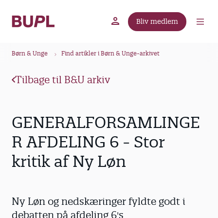
G
å
Bliv medlem
t
BUPL.dk
A-kassen
Lokal fagforening
i
B
l
Børn & Unge
Find artikler i Børn & Unge-arkivet
r
h
ø
o
Tilbage til B&U arkiv
v
d
e
k
d
r
GENERALFORSAMLINGE
i
u
n
R AFDELING 6 - Stor
m
d
kritik af Ny Løn
m
h
o
e
l
d
Ny Løn og nedskæringer fyldte godt i
debatten på afdeling 6's