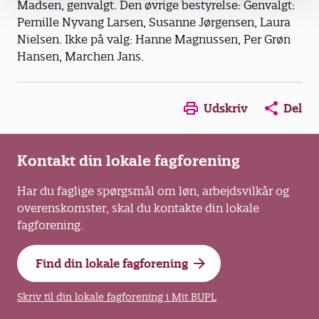
Madsen, genvalgt. Den øvrige bestyrelse: Genvalgt:
Pernille Nyvang Larsen, Susanne Jørgensen, Laura
Nielsen. Ikke på valg: Hanne Magnussen, Per Grøn
Hansen, Marchen Jans.
Opens in a new window
Opens in a new win
Opens in a
Udskriv
Del
Kontakt din lokale fagforening
Har du faglige spørgsmål om løn, arbejdsvilkår og
overenskomster, skal du kontakte din lokale
fagforening.
Find din lokale fagforening
Skriv til din lokale fagforening i Mit BUPL