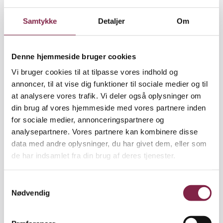
Decentraliseringen af lønforhandlingerne var et
Samtykke
Detaljer
Om
stort tema under fremtidigt virke, og mange kom op
af stolene i diskussionen om Ny Løn. Formand
Flemming Brøgger Andersen siger, at debatten i
Denne hjemmeside bruger cookies
grupperne igen viste, at medlemmerne i Afdeling 6
Vi bruger cookies til at tilpasse vores indhold og
mildt sagt ikke er så meget for Ny Løn.
annoncer, til at vise dig funktioner til sociale medier og til
at analysere vores trafik. Vi deler også oplysninger om
»Der blev brugt knubbede ord om Ny Løn fra alle
din brug af vores hjemmeside med vores partnere inden
sider. En sagde, at man kunne opfatte Ny Løn som
for sociale medier, annonceringspartnere og
et komplot fra arbejdsgivernes side, fordi det
analysepartnere. Vores partnere kan kombinere disse
lægger fagforeningerne ned, at de skal bruge al
data med andre oplysninger, du har givet dem, eller som
krudtet på at forhandle 0,5 procent af lønsummen.
de har indsamlet fra din brug af deres tjenester.
Og nu skal vi så bruge tid og kræfter på at
decentralisere lønforhandlingerne, hvilket vil tage
S
endnu mere af vores energi,« siger han.
Nødvendig
a
m
Ledernes placering i BUPL var også en diskussion
t
værd i Kastrup. Der var stor enighed om, at ledernes