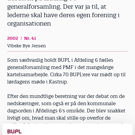
generalforsamling. Der var ja til, at
lederne skal have deres egen forening i
organisationen
2002
Nr. 41
Vibeke Bye Jensen
Som sædvanlig holdt BUPL i Afdeling 6 fælles
generalforsamling med PMF i det mangeårige
kartelsamarbejde. Cirka 70 BUPL'ere var mødt op til
lørdagens møde i Kastrup.
Efter den mundtlige beretning var der debat om de
nedskæringer, som også er på den kommunale
dagsorden i Afdelings 6's område. Der blev snakket
livligt om, hvad man skal stille op overfor de
velfærdsforringelser, som de stramme kommunale
budgetter vil betyde også i fremtiden.