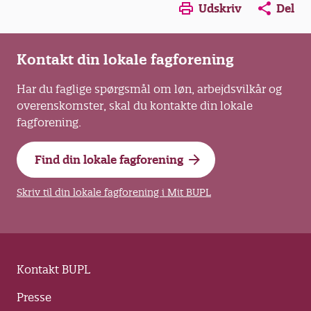
Opens in a new window
Opens in a new win
Opens in a
Udskriv
Del
Kontakt din lokale fagforening
Har du faglige spørgsmål om løn, arbejdsvilkår og
overenskomster, skal du kontakte din lokale
fagforening.
Find din lokale fagforening
Skriv til din lokale fagforening i Mit BUPL
Kontakt BUPL
Presse