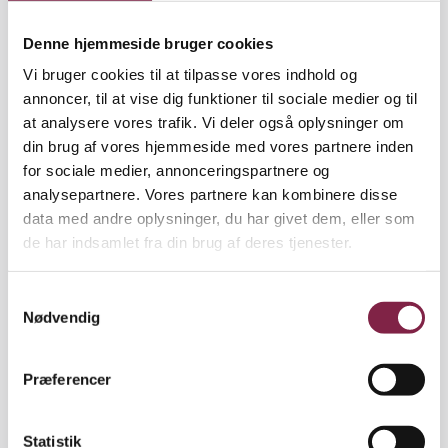
Denne hjemmeside bruger cookies
Analyse gør stolt. Blandt de 20 tilhængere sås
forbundsformand Bente Sorgenfrey, der qua
Vi bruger cookies til at tilpasse vores indhold og
bopælen i Hillerød er menigt medlem af BUPL
annoncer, til at vise dig funktioner til sociale medier og til
Frederiksborg Amt. Det benyttede hun sig af til at
at analysere vores trafik. Vi deler også oplysninger om
spørge, hvorfor Langford & Co. først så sent havde
din brug af vores hjemmeside med vores partnere inden
fundet ud af, at fusionsgrundlaget ikke duede. Sært,
for sociale medier, annonceringspartnere og
syntes hun, når nu man havde haft folk siddende
analysepartnere. Vores partnere kan kombinere disse
med i to af de mest centrale arbejdsgrupper bag
data med andre oplysninger, du har givet dem, eller som
udformningen.
de har indsamlet fra din brug af deres tjenester.
John Langford sagde hertil, at det simpelthen ikke
S
passede, at man var kommet frem med sine
Nødvendig
a
betænkeligheder i sidste øjeblik. Og i øvrigt var han
m
stolt af den analyse, som havde ført til, at man
t
Præferencer
endte med at vende sig mod fusionen på det
y
foreliggende grundlag.
k
k
Statistik