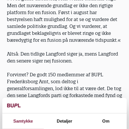
Men det nuværende grundlag er ikke den rigtige
platform for en fusion. Først i august har
bestyrelsen haft mulighed for at se og vurdere det
samlede politiske grundlag. Og vi vurderer, at
grundlaget beklageligvis er blevet ringe og ikke
bæredygtig for en fusion på nuværende tidspunkt.«
Altså: Den tidlige Langford siger ja, mens Langford
den senere siger nej fusionen.
Forvirret? De godt 150 medlemmer af BUPL
Frederiksborg Amt, som deltog i
generalforsamlingen, lod ikke til at være det. De tog
den sene Langfords parti og forkastede med fynd og
klem ideen om en fusion mellem BUPL og PMF.
Imod fusionen stemte 122, 20 var for, mens fem var
hverken for eller imod.
Samtykke
Detaljer
Om