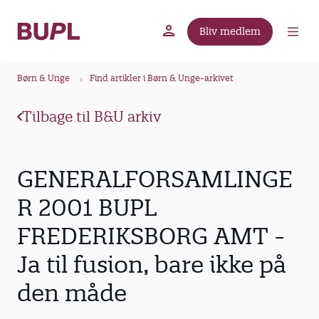
G
å
Bliv medlem
t
BUPL.dk
A-kassen
Lokal fagforening
i
B
l
Børn & Unge
Find artikler i Børn & Unge-arkivet
r
h
ø
o
Tilbage til B&U arkiv
v
d
e
k
d
r
GENERALFORSAMLINGE
i
u
n
R 2001 BUPL
m
d
FREDERIKSBORG AMT -
m
h
o
e
Ja til fusion, bare ikke på
l
d
den måde