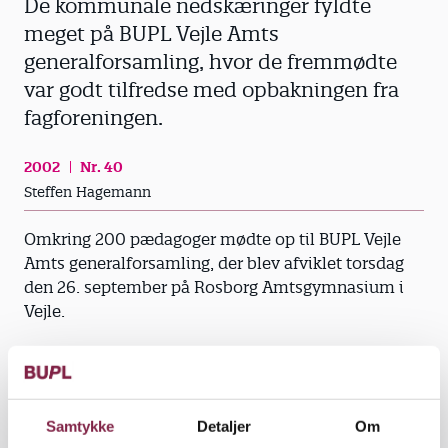
De kommunale nedskæringer fyldte
meget på BUPL Vejle Amts
generalforsamling, hvor de fremmødte
var godt tilfredse med opbakningen fra
fagforeningen.
2002
Nr. 40
Steffen Hagemann
Omkring 200 pædagoger mødte op til BUPL Vejle
Amts generalforsamling, der blev afviklet torsdag
den 26. september på Rosborg Amtsgymnasium i
Vejle.
Og der var en god stemning, beretter Annette
Nielsen, administrativ medarbejder i BUPL Vejle
Amt, der var referent ved generalforsamlingen.
Samtykke
Detaljer
Om