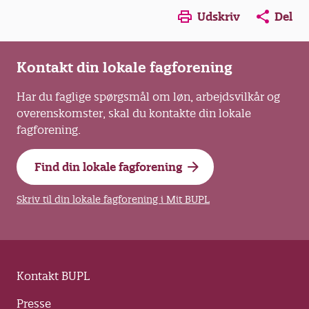
Opens in a new window
Opens in a new win
Opens in a
Udskriv
Del
Kontakt din lokale fagforening
Har du faglige spørgsmål om løn, arbejdsvilkår og
overenskomster, skal du kontakte din lokale
fagforening.
Find din lokale fagforening
Skriv til din lokale fagforening i Mit BUPL
Kontakt BUPL
Presse