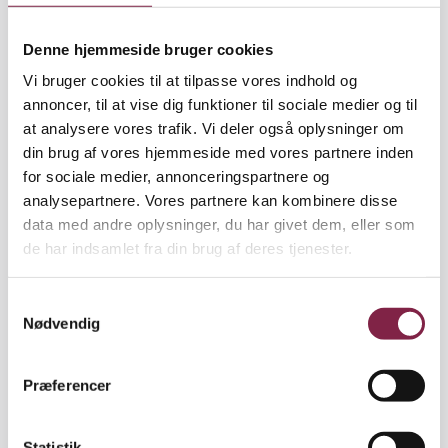
»Det var en god stemning, for man var godt tilfreds
med sin fagforening for en gang skyld,« siger
Denne hjemmeside bruger cookies
Annette Nielsen.
Vi bruger cookies til at tilpasse vores indhold og
Mange kommuner i Vejle Amt har bebudet
annoncer, til at vise dig funktioner til sociale medier og til
nedskæringer på daginstitutionsområdet, og det har
at analysere vores trafik. Vi deler også oplysninger om
i den sidste tid fået mange pædagoger på
din brug af vores hjemmeside med vores partnere inden
barrikaderne.
for sociale medier, annonceringspartnere og
analysepartnere. Vores partnere kan kombinere disse
Generalforsamlingen skulle også forholde sig til
data med andre oplysninger, du har givet dem, eller som
forslaget om at lave en lederforening i BUPL.
de har indsamlet fra din brug af deres tjenester.
»Det var der delte meninger om. Lederne var på
S
talerstolen og talte meget for det, mens andre ikke
Nødvendig
a
syntes, det var nødvendigt med en lederforening,«
m
fortæller Annette Nielsen.
t
Præferencer
y
Men de delte meninger kom ikke til udtryk under
k
afstemningen. Det blev nemlig enstemmigt
k
Statistik