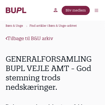
G
å
Bliv medlem
t
BUPL.dk
A-kassen
Lokal fagforening
i
B
l
Børn & Unge
Find artikler i Børn & Unge-arkivet
r
h
ø
o
Tilbage til B&U arkiv
v
d
e
k
d
r
GENERALFORSAMLING
i
u
n
BUPL VEJLE AMT - God
m
d
stemning trods
m
h
o
e
nedskæringer.
l
d