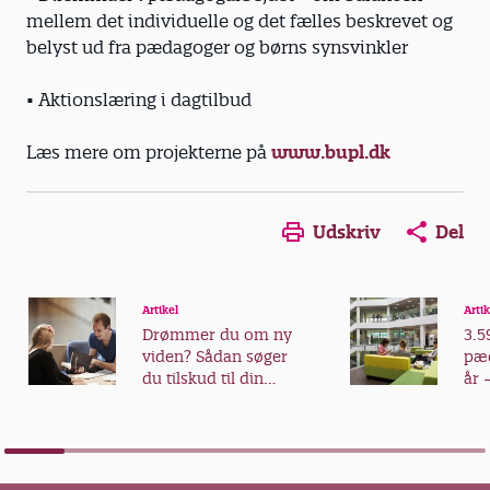
mellem det individuelle og det fælles beskrevet og
belyst ud fra pædagoger og børns synsvinkler
• Aktionslæring i dagtilbud
Læs mere om projekterne på
www.bupl.dk
Udskriv
Del
Artikel
Artik
Drømmer du om ny
3.5
viden? Sådan søger
pæd
du tilskud til din
år 
videreuddannelse
fra