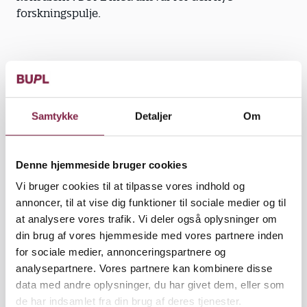
forskningspulje.
Ud over de 11 projekter, som forskningspuljen har
støttet, har BUPL's hovedbestyrelse besluttet at
søsætte et forskningsprojekt, som skal fokusere på
Samtykke
Detaljer
Om
de øgede dokumentations- og evalueringskrav. I alt
er der brugt 18 af de 20 millioner kroner på
forskningsprojekterne.
Denne hjemmeside bruger cookies
Vi bruger cookies til at tilpasse vores indhold og
"De sidste knap to millioner kroner bliver brugt til at
annoncer, til at vise dig funktioner til sociale medier og til
sikre, at pædagoger får nemmere og bedre adgang
at analysere vores trafik. Vi deler også oplysninger om
til viden og relevant forskning, og at alle de 12
din brug af vores hjemmeside med vores partnere inden
projekter bliver formidlet. Det er derfor ikke sidste
for sociale medier, annonceringspartnere og
gang, vi hører fra forskningen," lover Peter
analysepartnere. Vores partnere kan kombinere disse
Engelbrekt Petersen.
data med andre oplysninger, du har givet dem, eller som
de har indsamlet fra din brug af deres tjenester.