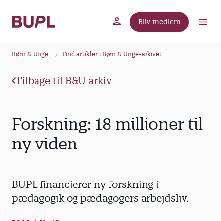
G
å
Bliv medlem
t
BUPL.dk
A-kassen
Lokal fagforening
i
B
l
Børn & Unge
Find artikler i Børn & Unge-arkivet
r
h
ø
o
Tilbage til B&U arkiv
v
d
e
k
d
r
Forskning: 18 millioner til
i
u
n
ny viden
m
d
m
h
o
e
BUPL financierer ny forskning i
l
d
pædagogik og pædagogers arbejdsliv.