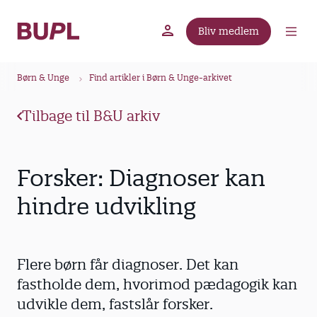
G
å
Bliv medlem
t
BUPL.dk
A-kassen
Lokal fagforening
i
B
l
Børn & Unge
Find artikler i Børn & Unge-arkivet
r
h
ø
o
Tilbage til B&U arkiv
v
d
e
k
d
r
Forsker: Diagnoser kan
i
u
n
hindre udvikling
m
d
m
h
o
e
Flere børn får diagnoser. Det kan
l
d
fastholde dem, hvorimod pædagogik kan
udvikle dem, fastslår forsker.