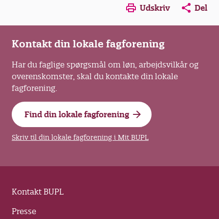
Opens in a new window
Opens in a new win
Opens in a
Udskriv
Del
Kontakt din lokale fagforening
Har du faglige spørgsmål om løn, arbejdsvilkår og
overenskomster, skal du kontakte din lokale
fagforening.
Find din lokale fagforening
Skriv til din lokale fagforening i Mit BUPL
Kontakt BUPL
Presse