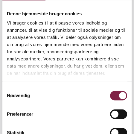
føler sig forpligtet af. Jeg er sikker på, at
Denne hjemmeside bruger cookies
medlemmerne diskuterer det hver dag, men det kan
godt være, at de ikke kalder det etik. Men vil vi være
Vi bruger cookies til at tilpasse vores indhold og
en professionsforening, så skal der diskuteres ud fra
annoncer, til at vise dig funktioner til sociale medier og til
den vinkel," sagde Allan Baumann.
at analysere vores trafik. Vi deler også oplysninger om
din brug af vores hjemmeside med vores partnere inden
Tanken er at lave en pjece og et oplæg, og så skal
for sociale medier, annonceringspartnere og
diskussionerne sættes i gang af de lokale
analysepartnere. Vores partnere kan kombinere disse
fagforeninger. På næste HB-møde skal
data med andre oplysninger, du har givet dem, eller som
fagforeningerne derfor komme med en plan for,
de har indsamlet fra din brug af deres tjenester.
hvordan de vil skyde debatten i gang i deres
område. Jeanett Drewsen fra BUPL Storkøbenhavn
S
sagde, at tidspunktet for at sætte gang i en etik-
Nødvendig
a
debat er godt.
m
t
Præferencer
"Det er nu, at vores profession skal hegnes ind, for
y
vi er truet fra mange sider. Og det giver god mening,
k
at fagforeningen er med til at hegne pædagogerne
k
Statistik