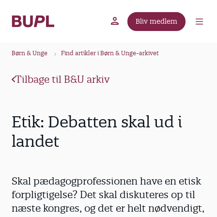
G
å
Bliv medlem
t
BUPL.dk
A-kassen
Lokal fagforening
i
B
l
Børn & Unge
Find artikler i Børn & Unge-arkivet
r
h
ø
o
Tilbage til B&U arkiv
v
d
e
k
d
r
Etik: Debatten skal ud i
i
u
n
landet
m
d
m
h
o
e
Skal pædagogprofessionen have en etisk
l
d
forpligtigelse? Det skal diskuteres op til
næste kongres, og det er helt nødvendigt,