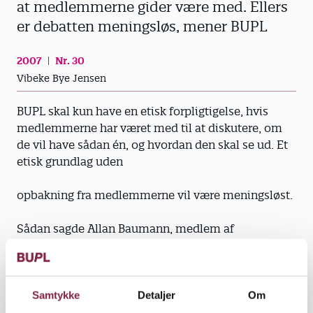
at medlemmerne gider være med. Ellers
er debatten meningsløs, mener BUPL
2007
Nr. 30
Vibeke Bye Jensen
BUPL skal kun have en etisk forpligtigelse, hvis
medlemmerne har været med til at diskutere, om
de vil have sådan én, og hvordan den skal se ud. Et
etisk grundlag uden
opbakning fra medlemmerne vil være meningsløst.
Sådan sagde Allan Baumann, medlem af
forretningsudvalget i BUPL, på sidste uges
hovedbestyrelsesmøde. Og alle var enige.
"En etisk forpligtigelse er ikke noget, man kan blive
Samtykke
Detaljer
Om
pålagt. Det giver kun mening, hvis det er noget, man