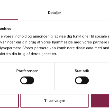
gernes ansvar i relation til måltidet alene skal kon
Detaljer
ogiske aspekter af måltidet. Måltidets kvalitet er
 ansvar.
ookies
gerne skal friholdes fra hel eller delvis tilberednin
se vores indhold og annoncer, til at vise dig funktioner til sociale
lberedes mad, skal der ansættes relevant personale he
oplysninger om din brug af vores hjemmeside med vores partnere i
ysepartnere. Vores partnere kan kombinere disse data med andr
et fra din brug af deres tjenester.
r om ernæring, hygiejne og mad ikke må fortrænge
es efter- og videreuddannelsesønsker.
Præferencer
Statistik
et for, at børnene får leveret et måltid mad, bør ligge
g ikke i institutionen.
nerne bør informere forældrene om beslutninger
Tillad valgte
ring af madordninger for at reducere konfliktmuli