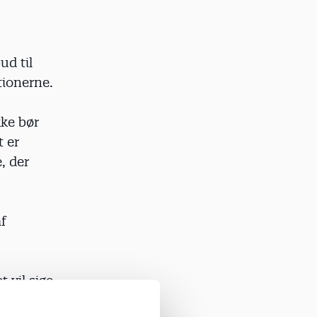
ud til
utionerne.
kke bør
 er
, der
af
 vil sige,
itutionerne.