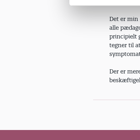
mellem foræ
v
a
Det er min 
l
g
alle pædago
principielt
tegner til 
symptomatis
Der er mere
beskæftigel