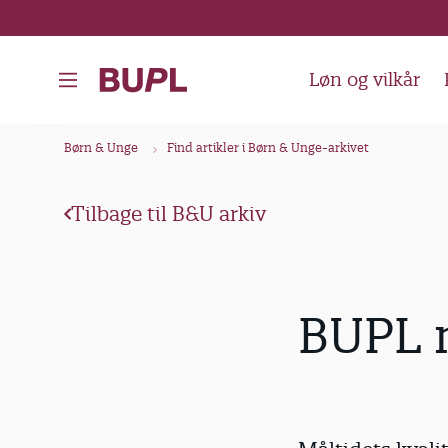
G
å
t
Løn og vilkår
i
l
B
Børn & Unge
Find artikler i Børn & Unge-arkivet
h
r
o
ø
v
Tilbage til B&U arkiv
d
e
k
d
i
r
BUPL m
n
u
d
m
h
m
o
e
l