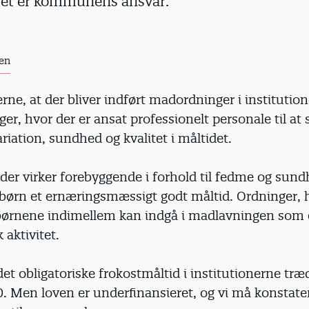
itet er kommunens ansvar.
en
rne, at der bliver indført madordninger i institutio
r, hvor der er ansat professionelt personale til at 
riation, sundhed og kvalitet i måltidet.
der virker forebyggende i forhold til fedme og sund
 børn et ernæringsmæssigt godt måltid. Ordninger, h
 børnene indimellem kan indgå i madlavningen som
aktivitet.
t obligatoriske frokostmåltid i institutionerne træde
. Men loven er underfinansieret, og vi må konstater