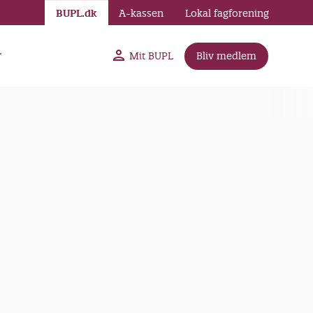
BUPL.dk
A-kassen
Lokal fagforening
r
Mit BUPL
Bliv medlem