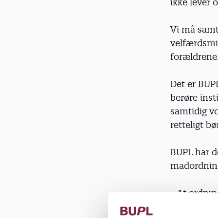
ikke lever o
Vi må samti
velfærdsmin
forældrene. 
Det er BUPL
berøre ins
samtidig vo
retteligt b
BUPL har d
madordnin
• At ordning
at samtlige