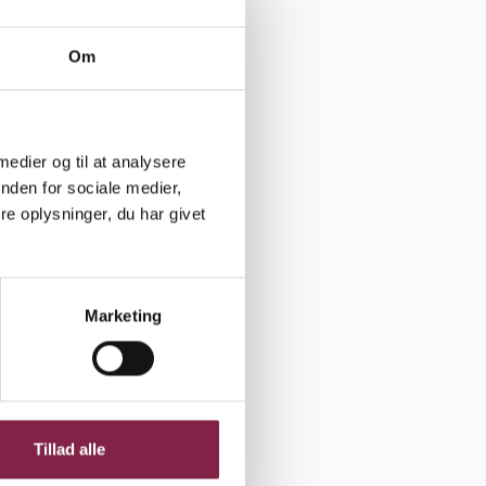
centrere sig
Om
g af mad.
 medier og til at analysere
rtil.
nden for sociale medier,
e oplysninger, du har givet
Marketing
 i
 angående
Tillad alle
gheder