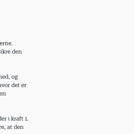
nerne.
sikre den
hed, og
vor det er
 en
r i kraft 1.
e, at den