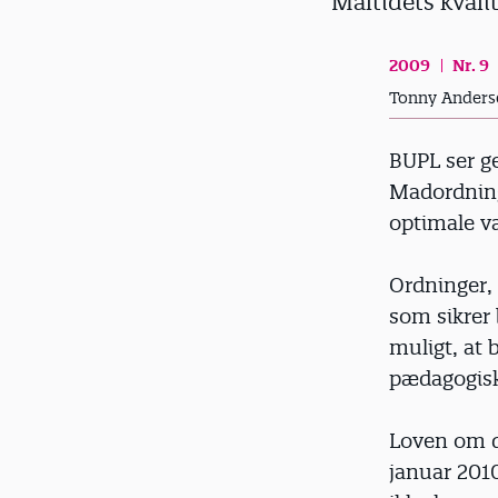
Måltidets kval
d
2009
Nr. 9
Tonny Anders
BUPL ser ge
Madordninge
optimale va
Ordninger, 
som sikrer
muligt, at
pædagogisk 
Loven om de
januar 2010