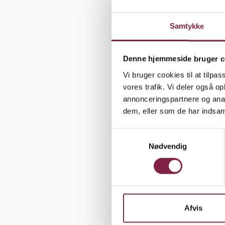
• At pædago
Samtykke
om de pædag
kommunens
Denne hjemmeside bruger c
• At pædago
Vi bruger cookies til at tilpas
Skal der ti
vores trafik. Vi deler også 
annonceringspartnere og anal
dem, eller som de har indsaml
• At kurse
pædagogern
S
Nødvendig
a
• At ansvar
m
kommunen o
t
y
k
• At kommu
k
Afvis
implemente
e