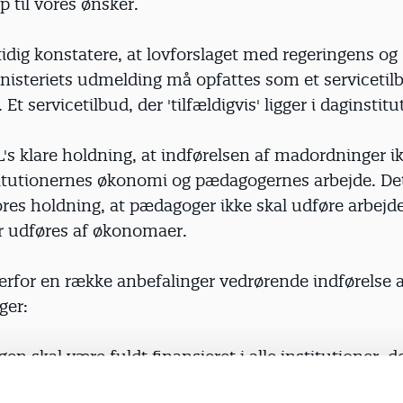
p til vores ønsker.
dig konstatere, at lovforslaget med regeringens og
isteriets udmelding må opfattes som et servicetilb
Et servicetilbud, der 'tilfældigvis' ligger i daginstit
's klare holdning, at indførelsen af madordninger i
titutionernes økonomi og pædagogernes arbejde. Det
res holdning, at pædagoger ikke skal udføre arbejde
ør udføres af økonomaer.
erfor en række anbefalinger vedrørende indførelse 
ger:
en skal være fuldt finansieret i alle institutioner, det
 omkostninger skal dækkes af ekstratilførsel til inst