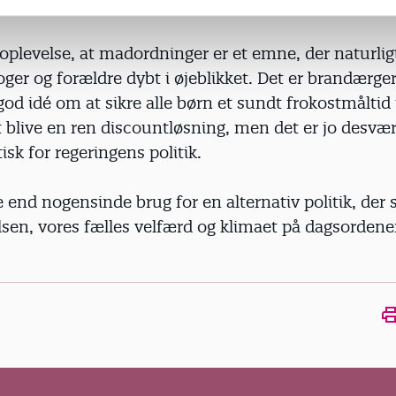
ldre og institution.
oplevelse, at madordninger er et emne, der naturlig
ger og forældre dybt i øjeblikket. Det er brandærgerl
 god idé om at sikre alle børn et sundt frokostmåltid 
at blive en ren discountløsning, men det er jo desvæ
k for regeringens politik.
 end nogensinde brug for en alternativ politik, der 
sen, vores fælles velfærd og klimaet på dagsordene
Ope