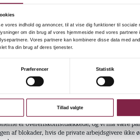
så over for overenskomstfornyelser for en række m
ivate institutioner, knyttet til overenskomst eller a
ookies
oner som Frie Børnehaver, Menighedernes Daginstit
se vores indhold og annoncer, til at vise dig funktioner til sociale
skolers Fællesråd og Dansk Friskoleforening. Med
oplysninger om din brug af vores hjemmeside med vores partnere i
f disse Særlige Landsdækkende Overenskomster (SL
ysepartnere. Vores partnere kan kombinere disse data med andr
 samme berettigede krav til lønstigninger,
et fra din brug af deres tjenester.
bedringer, seniorpolitiske rettigheder, arbejdstidsre
udvikling og TR-vilkår som de kommunalt ansatt
Præferencer
Statistik
.
's principielle holdning, at det er en offentlig opgav
er, men det er lige så klart, at BUPL har en opgave i a
 ansatte pædagoger anstændige løn- og arbejdsvilkå
Tillad valgte
nstitutioner er i øjeblikket i vækst. Det er vores opga
ionerne er overenskomstdækkede, og vi må være para
en af blokader, hvis de private arbejdsgivere ikke ø