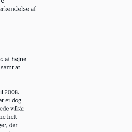
re
erkendelse af
ed at højne
 samt at
il 2008.
r er dog
ede vilkår
ne helt
er, der