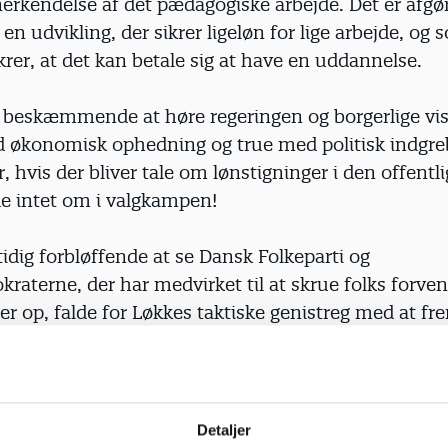
nerkendelse af det pædagogiske arbejde. Det er afgø
 en udvikling, der sikrer ligeløn for lige arbejde, og
krer, at det kan betale sig at have en uddannelse.
t beskæmmende at høre regeringen og borgerlige 
 økonomisk ophedning og true med politisk indgre
r, hvis der bliver tale om lønstigninger i den offentli
de intet om i valgkampen!
idig forbløffende at se Dansk Folkeparti og
raterne, der har medvirket til at skrue folks forvent
er op, falde for Løkkes taktiske genistreg med at f
lønstigninger fra sidste til første overenskomstår. 
påstå, at der dermed skulle være givet ekstra lønmid
e lovede 5 miliarder!
Detaljer