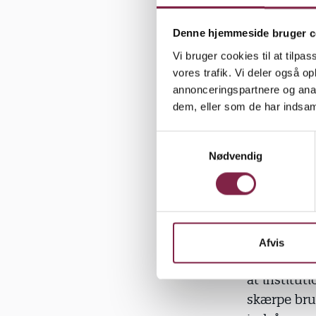
Vi står og
ansat på pr
Denne hjemmeside bruger c
organisati
Vi bruger cookies til at tilpas
Frie Grund
vores trafik. Vi deler også 
omfattet a
annonceringspartnere og anal
naturligvis
dem, eller som de har indsaml
pensionsfor
S
kompetence
Nødvendig
a
pædagoger
m
t
Det er BUPL
y
institution
k
også privat
k
Afvis
e
af private i
v
at institut
a
skærpe brug
l