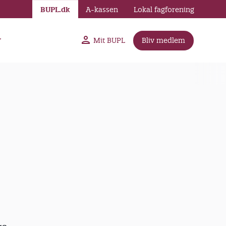
BUPL.dk
A-kassen
Lokal fagforening
r
Mit BUPL
Bliv medlem