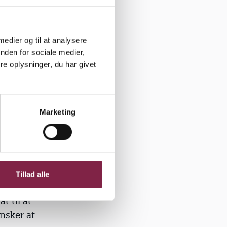
edlemmer,
ftale med
utioner,
 medier og til at analysere
lemmerne
nden for sociale medier,
OK) har
e oplysninger, du har givet
gler,
e
Marketing
e at drive
t sikre
r. Antallet
Tillad alle
ve at sikre,
t til at
nsker at