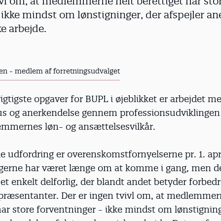
ivl om, at medlemmerne helt berettiget har sto
 ikke mindst om lønstigninger, der afspejler an
e arbejde.
n - medlem af forretningsudvalget
igtigste opgaver for BUPL i øjeblikket er arbejdet m
tus og anerkendelse gennem professionsudviklingen
emmernes løn- og ansættelsesvilkår.
e udfordring er overenskomstfornyelserne pr. 1. apr
gerne har været længe om at komme i gang, men de
et enkelt delforlig, der blandt andet betyder forbedr
repræsentanter. Der er ingen tvivl om, at medlemmer
har store forventninger - ikke mindst om lønstigning