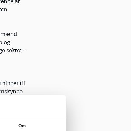
rende at
 som
vismænd
b og
ge sektor -
ninger til
remskynde
Det tangerer
ler, og da
Om