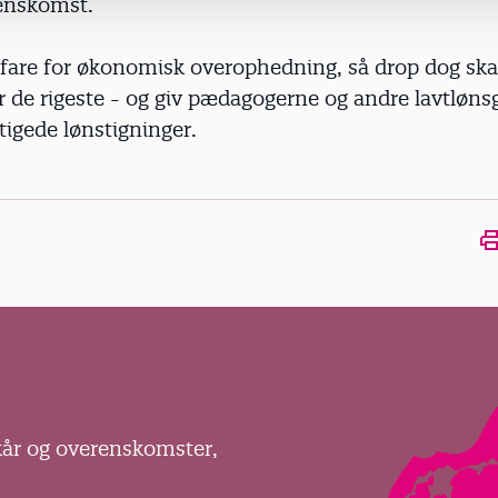
enskomst.
 fare for økonomisk overophedning, så drop dog skat
for de rigeste - og giv pædagogerne og andre lavtløn
tigede lønstigninger.
Ope
kår og overenskomster,