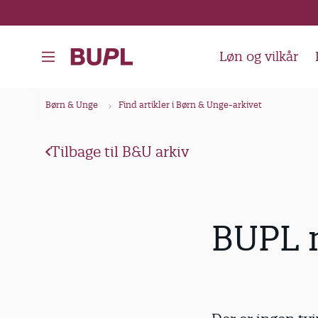
G
å
t
Løn og vilkår
i
l
B
Børn & Unge
Find artikler i Børn & Unge-arkivet
h
r
o
ø
v
Tilbage til B&U arkiv
d
e
k
d
i
r
BUPL m
n
u
d
m
h
m
o
e
l