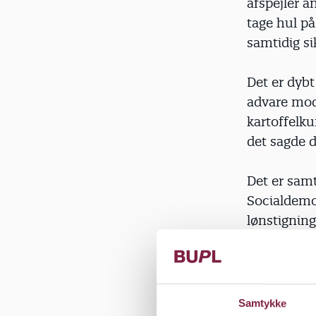
afspejler a
tage hul på
samtidig si
Det er dyb
advare mod
kartoffelku
det sagde 
Det er samt
Socialdemok
lønstigning
forventede 
svindel at 
slet ikke d
Samtykke