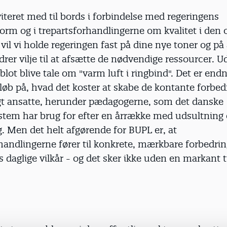
iteret med til bords i forbindelse med regeringens
form og i trepartsforhandlingerne om kvalitet i den 
 vil vi holde regeringen fast på dine nye toner og på
drer vilje til at afsætte de nødvendige ressourcer. 
r blot blive tale om "varm luft i ringbind". Det er endn
løb på, hvad det koster at skabe de kontante forbed
igt ansatte, herunder pædagogerne, som det danske
stem har brug for efter en årrække med udsultning
. Men det helt afgørende for BUPL er, at
handlingerne fører til konkrete, mærkbare forbedrin
daglige vilkår - og det sker ikke uden en markant ti