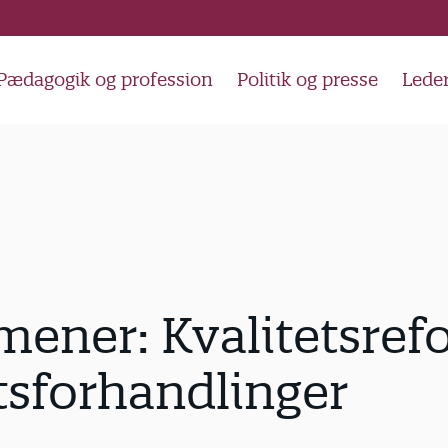
Pædagogik og profession
Politik og presse
Lede
ener: Kvalitetsref
tsforhandlinger