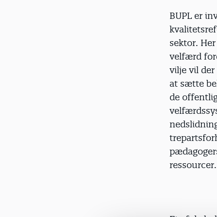
BUPL er inv
kvalitetsre
sektor. Her
velfærd for
vilje vil de
at sætte be
de offentl
velfærdssy
nedslidning
trepartsfor
pædagogers 
ressourcer.