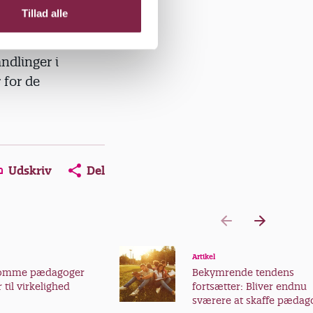
re fysiske
Tillad alle
 og et
ndlinger i
 for de
Udskriv
Del
Artikel
somme pædagoger
Bekymrende tendens
 til virkelighed
fortsætter: Bliver endnu
sværere at skaffe pædag