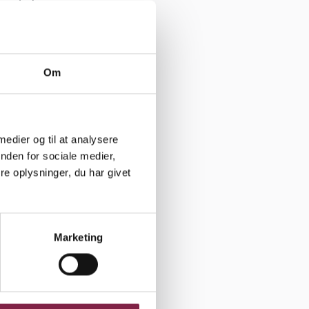
ring af
emtiden, må
re løn,
es noget
Om
tninger, der
ørn, som
er
 og
 medier og til at analysere
ørns
nden for sociale medier,
e oplysninger, du har givet
ilje til en
 for alle
Marketing
ndflydelse
elt
ionelt