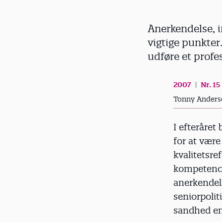
d
Anerkendelse, i
vigtige punkter
udføre et profe
2007
Nr. 15
Tonny Anderse
I efteråret
for at være
kvalitetsr
kompetencer
anerkendels
seniorpoli
sandhed en 