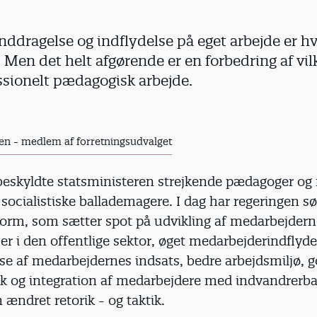
nddragelse og indflydelse på eget arbejde er h
. Men det helt afgørende er en forbedring af vil
ssionelt pædagogisk arbejde.
n - medlem af forretningsudvalget
 beskyldte statsministeren strejkende pædagoger og
 socialistiske ballademagere. I dag har regeringen s
eform, som sætter spot på udvikling af medarbejder
 i den offentlige sektor, øget medarbejderindflyde
e af medarbejdernes indsats, bedre arbejdsmiljø, g
tik og integration af medarbejdere med indvandrerba
ændret retorik - og taktik.