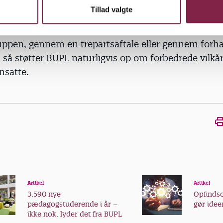
arbejde. Det kræver blandt andet flere ansatte, bed
Tillad valgte
rre dokumentationskrav og administrative opgaver
jdsmiljø. Hvad enten det sikres gennem møder i
uppen, gennem en trepartsaftale eller gennem forha
, så støtter BUPL naturligvis op om forbedrede vilkår
ansatte.
Artikel
Artikel
3.590 nye
Opfind
pædagogstuderende i år –
gør ideer
ikke nok, lyder det fra BUPL