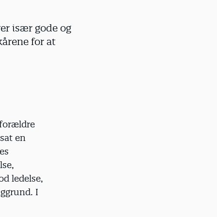
ver især gode og
kårene for at
 forældre
øsat en
nes
lse,
od ledelse,
ggrund. I