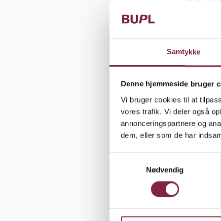
Et af de he
arbejdskraf
vi sikre be
løbende ef
Samtykke
ved årsager
skal være t
har lige mu
Denne hjemmeside bruger c
innovative 
Vi bruger cookies til at tilpas
fritidsinst
vores trafik. Vi deler også 
annonceringspartnere og anal
udvikling o
dem, eller som de har indsaml
Kvalitetsre
S
reel økonom
Nødvendig
a
ansatte i d
m
t
på eget arb
y
afgørende e
k