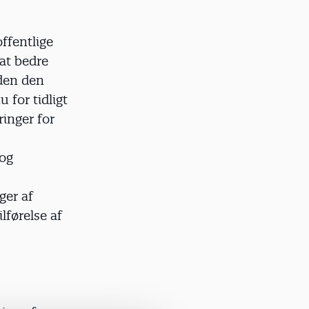
offentlige
 at bedre
Uden den
u for tidligt
ringer for
 og
ger af
lførelse af