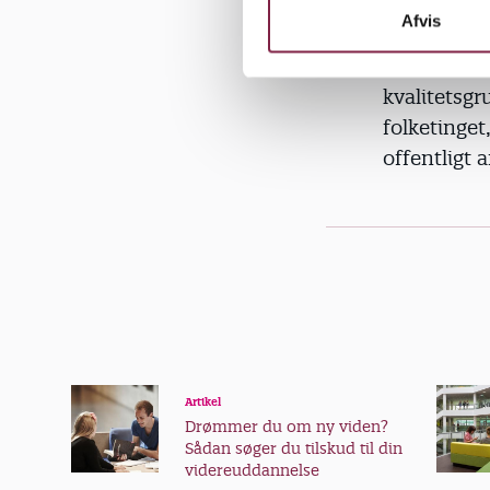
pædagogisk 
k
Afvis
rammer, fæ
e
bedre arbe
v
kvalitetsgr
a
l
folketinget
g
offentligt 
Artikel
Drømmer du om ny viden?
Sådan søger du tilskud til din
videreuddannelse