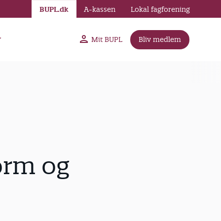
BUPL.dk
A-kassen
Lokal fagforening
r
Mit BUPL
Bliv medlem
orm og