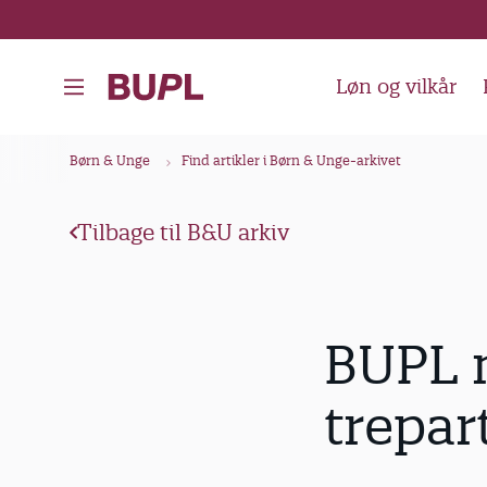
G
å
t
Løn og vilkår
i
l
B
Børn & Unge
Find artikler i Børn & Unge-arkivet
h
r
o
ø
v
Tilbage til B&U arkiv
d
e
k
d
i
r
BUPL m
n
u
d
m
trepar
h
m
o
e
l