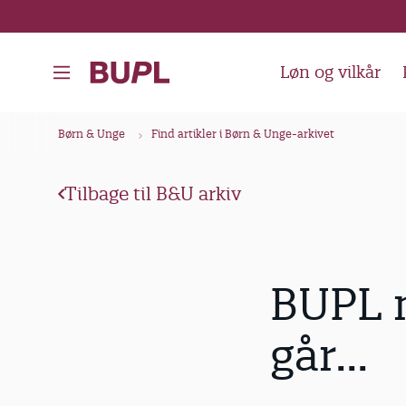
G
å
t
Løn og vilkår
i
l
B
Børn & Unge
Find artikler i Børn & Unge-arkivet
h
r
o
ø
v
Tilbage til B&U arkiv
d
e
k
d
i
r
BUPL m
n
u
d
m
går...
h
m
o
e
l