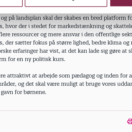
ad alternativet kunne være.
 og på landsplan skal der skabes en bred platform f
rs, hvor der i stedet for markedstænkning og skattel
 flere ressourcer og mere ansvar i den offentlige sek
rs, der sætter fokus på større lighed, bedre klima og
rske erfaringer har vist, at det kan lade sig gøre at 
rm for en ny politisk kurs.
re attraktivt at arbejde som pædagog og inden for 
råder, og det skal være muligt at bruge vores udda
l gavn for børnene.
Ope