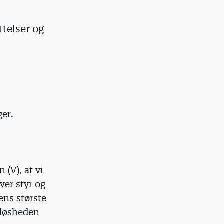
ttelser og
er.
(V), at vi
ver styr og
ens største
sløsheden