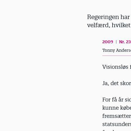
d
Regeringen har i
velfærd, hvilket
2009
Nr. 23
Tonny Anders
Visionsløs
Ja, det sko
For få år s
kunne købe
fremsætter 
statsunders