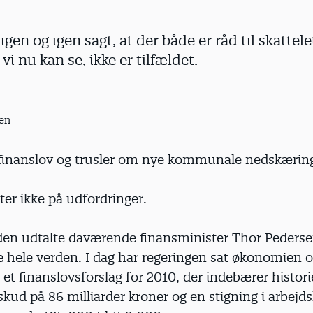
gen og igen sagt, at der både er råd til skattele
 vi nu kan se, ikke er tilfældet.
en
 finanslov og trusler om nye kommunale nedskæring
rter ikke på udfordringer.
iden udtalte daværende finansminister Thor Pedersen 
 hele verden. I dag har regeringen sat økonomien o
et finanslovsforslag for 2010, der indebærer histori
kud på 86 milliarder kroner og en stigning i arbejd