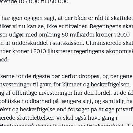
ærende 105.000 til 150.000.
har igen og igen sagt, at der både er råd til skattele
ilket vi nu kan se, ikke er tilfældet. Regeringens ska
lser udgør med omkring 50 milliarder kroner i 2010
 af underskuddet i statskassen. Ufinansierede skat
arder kroner i 2010 illustrerer regeringens økonomis
hed.
lserne for de rigeste bør derfor droppes, og pengene 
nvesteringer til gavn for klimaet og beskæftigelsen.
 af offentlige investeringer har den fordel, at de ik
olitiske holdbarhed på længere sigt, og samtidig ha
ækst og beskæftigelse end forsøget på at øge privat
ierede skattelettelser. Vi skal også have gang i
bedringer på daginstitutions- og fritidsområdet. Ta