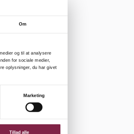
ke lever op
Om
unerne, der
 medier og til at analysere
 de
nden for sociale medier,
e oplysninger, du har givet
d den i
tlige
Derfor satte
Marketing
marked'
et for at
f
ember, og
Tillad alle