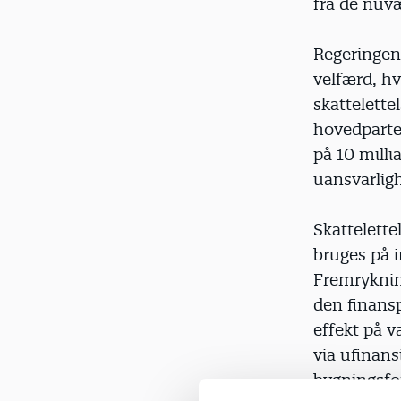
fra de nuv
Regeringen 
velfærd, hv
skattelette
hovedparten
på 10 milli
uansvarlig
Skattelette
bruges på i
Fremrykning
den finansp
effekt på v
via ufinans
bygningsfor