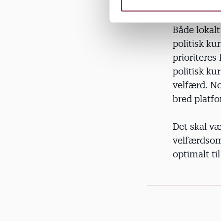
fortælle hv
e
v
Både lokalt
a
politisk ku
l
g
prioriteres
politisk ku
velfærd. No
bred platfo
Det skal væ
velfærdsom
optimalt ti