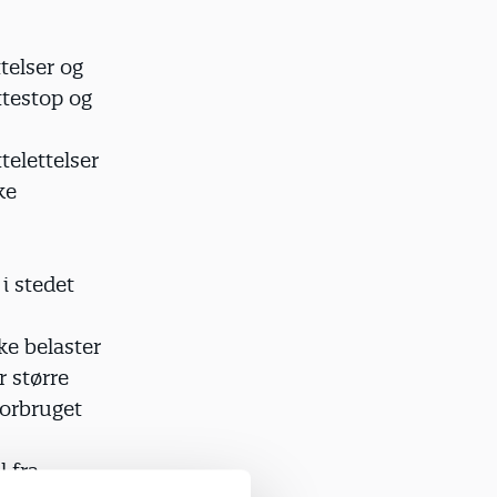
ttelser og
ttestop og
telettelser
ke
i stedet
ke belaster
r større
forbruget
l fra