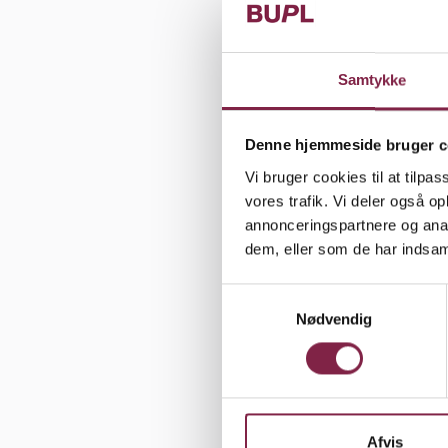
Danmarks St
til bygning
Samtykke
Igen i år 
ikke sikrer
kommunerne
Denne hjemmeside bruger c
Vi bruger cookies til at tilpas
Det er nødv
vores trafik. Vi deler også 
annonceringspartnere og anal
nødvendige 
dem, eller som de har indsaml
øjeblikket 
sektor skal
S
markedsorie
Nødvendig
a
vi for nyli
m
mellem Dan
t
y
samarbejde
k
markedsgør
k
Afvis