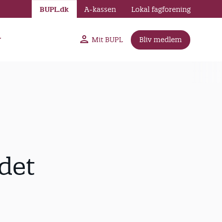
BUPL.dk
A-kassen
Lokal fagforening
r
Mit BUPL
Bliv medlem
det