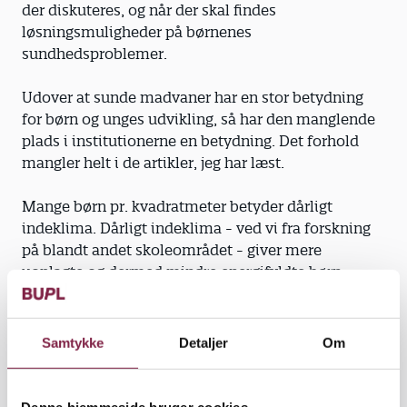
der diskuteres, og når der skal findes
løsningsmuligheder på børnenes
sundhedsproblemer.
Udover at sunde madvaner har en stor betydning
for børn og unges udvikling, så har den manglende
plads i institutionerne en betydning. Det forhold
mangler helt i de artikler, jeg har læst.
Mange børn pr. kvadratmeter betyder dårligt
indeklima. Dårligt indeklima - ved vi fra forskning
på blandt andet skoleområdet - giver mere
uoplagte og dermed mindre energifyldte børn.
Vi kender det selv som voksne: Man orker ikke
rigtigt noget, hovedpine, koncentrationsbesvær,
Samtykke
Detaljer
Om
man bliver hellere siddende og hænger. Dårligt
indeklima giver et dårligt arbejdsmiljø - både fysisk
og psykisk - og det påvirker ikke kun pædagogerne,
Denne hjemmeside bruger cookies