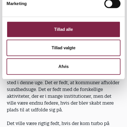
ansætte pædagoger med særlig viden om sundhed,
Marketing
a
krop og bevægelse.
l
g
De ekstra midler, der er afsat i kommuneaftalen for
2010, skal bruges til nybygning samt renovering af
Tillad alle
institutioner, legepladser og skolegårde, så de
fysiske rammer understøtter børns udfoldelses- og
Tillad valgte
udviklingsmuligheder. Samtidig skal der skabes
bedre muligheder for adgang til idrætsfaciliteter for
alle institutioner.
Afvis
Det er fedt med skolernes motionsdag, som finder
sted i denne uge. Det er fedt, at kommuner afholder
sundhedsuge. Det er fedt med de forskellige
aktiviteter, der er i mange institutioner, men det
ville være endnu federe, hvis der blev skabt mere
plads til at udfolde sig på.
Det ville være rigtig fedt, hvis der kom turbo på