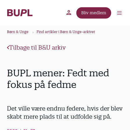
G
å
Bliv medlem
t
BUPL.dk
A-kassen
Lokal fagforening
i
B
l
Børn & Unge
Find artikler i Børn & Unge-arkivet
r
h
ø
o
Tilbage til B&U arkiv
v
d
e
k
d
r
BUPL mener: Fedt med
i
u
n
fokus på fedme
m
d
m
h
o
e
Det ville være endnu federe, hvis der blev
l
d
skabt mere plads til at udfolde sig på.