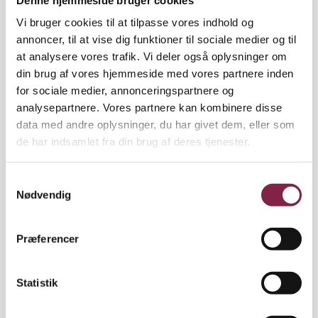
der arbejder på institutionen, men efter min bedste
Vi bruger cookies til at tilpasse vores indhold og
overbevisning også børnene og de unge.
annoncer, til at vise dig funktioner til sociale medier og til
at analysere vores trafik. Vi deler også oplysninger om
Derfor er det vigtigt, at diskussionerne ikke kun
din brug af vores hjemmeside med vores partnere inden
sætter fokus på sunde madvaner, men også på børn
for sociale medier, annonceringspartnere og
og unges forhold inde som ude.
analysepartnere. Vores partnere kan kombinere disse
data med andre oplysninger, du har givet dem, eller som
For mig at se er der flere områder, der er vigtige at
de har indsamlet fra din brug af deres tjenester.
sætte fokus på, og som skal styrkes. Mere plads til
børnene både inde og ude. Det kan gøres ved at
S
sikre mere plads til det enkelte barn, end
Nødvendig
a
bygningsreglementet i dag foreskriver. Der kan
m
samtidig arbejdes på, at alle institutioner har
t
mulighed for udefaciliteter.
Præferencer
y
k
Der skal skabes bedre muligheder for
k
Statistik
efteruddannelse på dette område. Hver institution
e
skal have mulighed for at efteruddanne eller
v