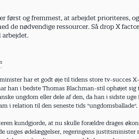
r først og fremmest, at arbejdet prioriteres, o
med de nødvendige ressourcer. Så drop X factor
 arbejdet.
n
minister har et godt øje til tidens store tv-succes X-
 har han i bedste Thomas Blachman-stil ophøjet sig
nske ungdom eller dele af den, da han i sidste uge 
am i relation til den seneste tids "ungdomsballade".
eren kundgjorde, at nu skulle forældre drages økon
de unges ødelæggelser, regeringens justitsminister 