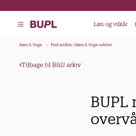
G
å
t
Løn og vilkår
i
l
B
Børn & Unge
Find artikler i Børn & Unge-arkivet
h
r
o
ø
v
Tilbage til B&U arkiv
d
e
k
d
i
r
BUPL m
n
u
d
m
overvå
h
m
o
e
l