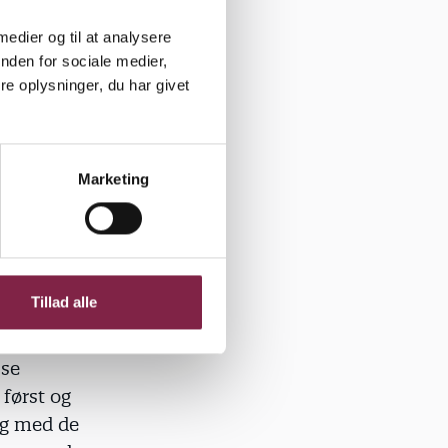
t voksne,
ersøgelser
 medier og til at analysere
ige om en
nden for sociale medier,
e oplysninger, du har givet
om
g i stedet
uligheder,
Marketing
delingen af
ge og deres
Tillad alle
sætte
nem et utal
sse
 først og
 og med de