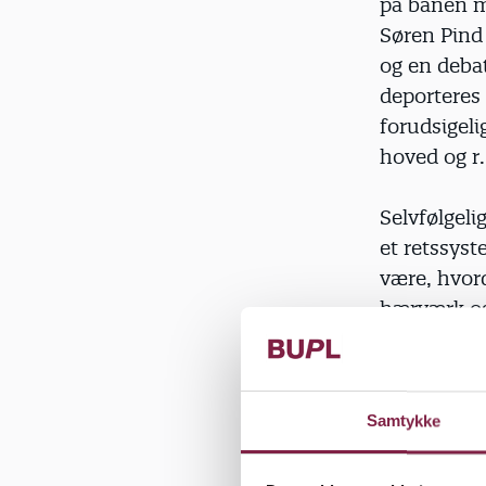
på banen m
Søren Pind
og en debat
deporteres 
forudsigeli
hoved og r.
Selvfølgeli
et retssys
være, hvord
hærværk og
flere unge 
mange polit
løsninger.
Samtykke
Grundlægge