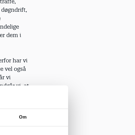
raffe,
døgndrift,
e
endelige
er dem i
rfor har vi
e vel også
r vi
dgår vi, at
der ikke ret
ar bud på
Om
e, de kan