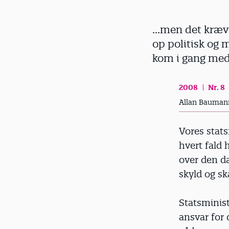
d
...men det kræve
op politisk og 
kom i gang med
2008
Nr. 8
Allan Bauman
Vores stats
hvert fald
over den da
skyld og sk
Statsminist
ansvar for 