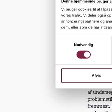
stole på, s
Denne hjemmeside bruger c
som vil dem
Vi bruger cookies til at tilpas
blandt udsa
vores trafik. Vi deler også 
annonceringspartnere og anal
voksen er, 
dem, eller som de har indsaml
samfund kan
begynde at 
S
de har for 
Nødvendig
a
m
Derfor skul
t
y
skyld og sk
k
vilkår. Der
k
Afvis
kommunerne
e
profession
v
af undersøg
a
problemstil
l
g
fremmest, a