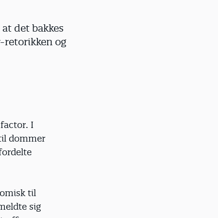
g at det bakkes
-retorikken og
factor. I
 til dommer
fordelte
omisk til
meldte sig