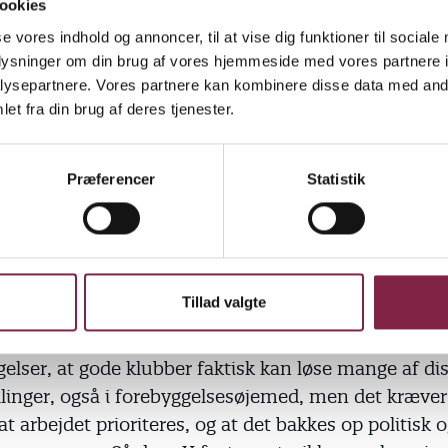
om de kan diskutere med og få gode råd af. Kort sag
ookies
 andet end at skælde ud og straffe. Forskellige und
se vores indhold og annoncer, til at vise dig funktioner til sociale
tte unge viser, at det mest positive, de unge kan s
oplysninger om din brug af vores hjemmeside med vores partnere i
ysepartnere. Vores partnere kan kombinere disse data med andr
at "de (den voksne) ikke gør skade". Det bedste, vi s
et fra din brug af deres tjenester.
 gøre, er at holde op med at volde de unge skade o
interessere os for deres liv, for de betingelser og m
at skabe sig en fornuftig tilværelse.
Præferencer
Statistik
le statsministeren og venner i regeringen stoppe ud
am, og i stedet begynde at interessere sig for de un
 er for eksempel enorm mangel på klubber rundt i
Tillad valgte
. Klubber, som har økonomiske rammer til at an
elle pædagoger, som kan og vil de unge. Vi ved gen
elser, at gode klubber faktisk kan løse mange af di
linger, også i forebyggelsesøjemed, men det kræver
t arbejdet prioriteres, og at det bakkes op politisk