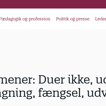
Pædagogik og profession
Politik og presse
Lede
ener: Duer ikke, u
gning, fængsel, ud