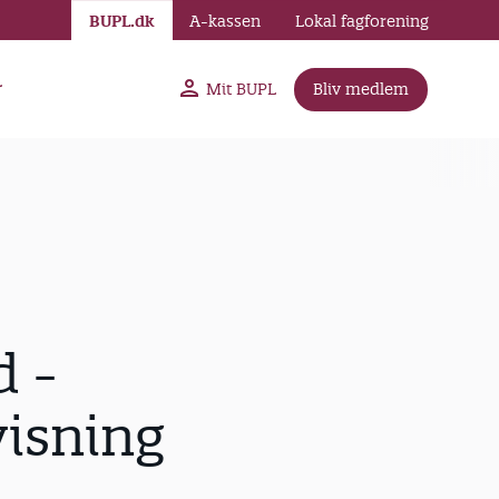
BUPL.dk
A-kassen
Lokal fagforening
r
Mit BUPL
Bliv medlem
d -
visning