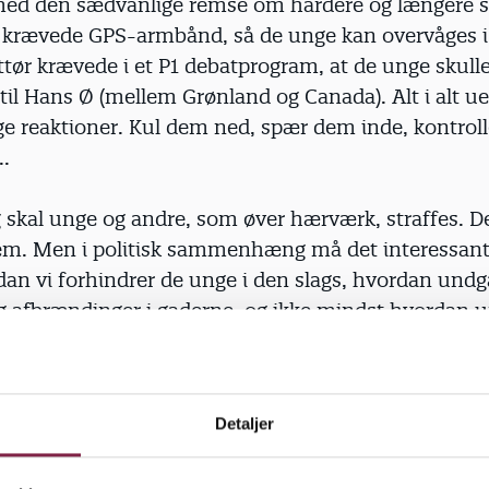
ed den sædvanlige remse om hårdere og længere st
 krævede GPS-armbånd, så de unge kan overvåges i 
tør krævede i et P1 debatprogram, at de unge skull
til Hans Ø (mellem Grønland og Canada). Alt i alt u
ge reaktioner. Kul dem ned, spær dem inde, kontroll
..
g skal unge og andre, som øver hærværk, straffes. De
tem. Men i politisk sammenhæng må det interessant
an vi forhindrer de unge i den slags, hvordan undgå
 afbrændinger i gaderne, og ikke mindst hvordan un
tiltrækkes til den slags handlemønstre. Desværre er 
ikere, som interesserer sig for dette felt, endsige h
Detaljer
nde har disse unge brug for voksenkontakt - voksn