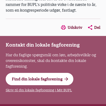
rammer for BUPL’s politiske virke i de næste to år,
som en kongresperiode udgør, fastlagt.
Opens in a new window
Opens in a new win
Opens in a
Udskriv
Del
Kontakt din lokale fagforening
Har du faglige spørgsmål om løn, arbejdsvilkår og
overenskomster, skal du kontakte din lokale
fagforening.
Find din lokale fagforening
Skriv til din lokale fagforening i Mit BUPL