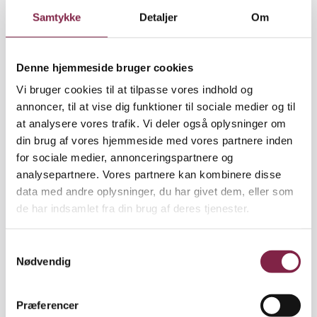
offentlige debat, på uddannelsen og på
Samtykke
Detaljer
Om
arbejdspladserne.
• En fælles indsats frem mod OK21. Der skal samles
Denne hjemmeside bruger cookies
op efter OK18, men generelt set er overenskomsten
Vi bruger cookies til at tilpasse vores indhold og
noget, der arbejdes med hele tiden i BUPL og ikke
annoncer, til at vise dig funktioner til sociale medier og til
kun op til en kongres. Erfaring viser, at jo tidligere
at analysere vores trafik. Vi deler også oplysninger om
forberedelserne til overenskomstforhandlingerne
din brug af vores hjemmeside med vores partnere inden
påbegyndes, jo bedre. OK21 vil desuden blive taget
for sociale medier, annonceringspartnere og
op igen på en ekstraordinær kongres om et år.
analysepartnere. Vores partnere kan kombinere disse
data med andre oplysninger, du har givet dem, eller som
de har indsamlet fra din brug af deres tjenester.
Hvor kommer de fra?
S
Nødvendig
a
• Kongressen har afsæt i de lokale BUPL-
m
fagforeningers generalforsamlinger, som vælger to
t
hovedbestyrelsesrepræsentanter (Bornholm vælger
Præferencer
y