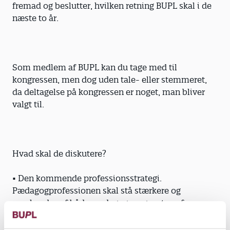
fremad og beslutter, hvilken retning BUPL skal i de
næste to år.
Som medlem af BUPL kan du tage med til
kongressen, men dog uden tale- eller stemmeret,
da deltagelse på kongressen er noget, man bliver
valgt til.
Hvad skal de diskutere?
• Den kommende professionsstrategi.
Pædagogprofessionen skal stå stærkere og
anerkendes af både pædagoger og resten af
samfundet som en vigtig profession. Der skal være
flere faglige og etiske diskussioner med i den