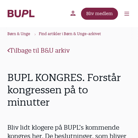
G
å
Bliv medlem
t
BUPL.dk
A-kassen
Lokal fagforening
i
B
l
Børn & Unge
Find artikler i Børn & Unge-arkivet
r
h
ø
o
Tilbage til B&U arkiv
v
d
e
k
d
r
BUPL KONGRES. Forstår
i
u
n
kongressen på to
m
d
minutter
m
h
o
e
l
d
Bliv lidt klogere på BUPL’s kommende
kongres her. De beslutninger, som bliver