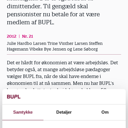
dimittender. Til gengæld skal
pensionister nu betale for at være
medlem af BUPL.
2012
Nr. 21
Julie Hardbo Larsen Trine Vinther Larsen Steffen
Hagemann Vibeke Bye Jensen og Lene Søborg
Det er hårdt for økonomien at være arbejdsløs. Det
betyder også, at mange arbejdsløse pædagoger
vælger BUPL fra, når de skal have enderne i
økonomien til at nå sammen. Men nu har BUPL’s
kongres besluttet, at arbejdsløse skal have 50
procent rabat, når de har været ledige i mere end en
måned. Dermed skal arbejdsløse kun betale 252
kroner om måneden for at være medlem af BUPL.
Samtykke
Detaljer
Om
Samtidig vedtog kongressen at fastfryse