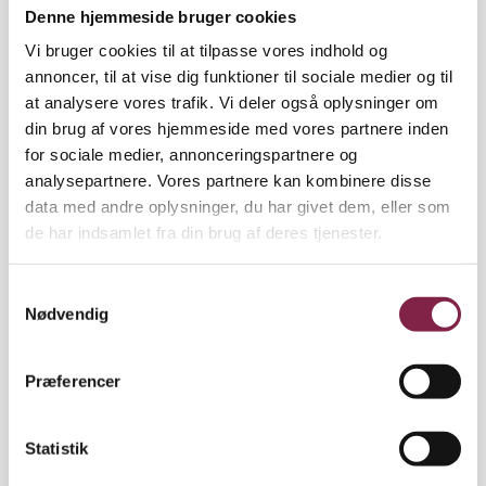
kontingentet på 504 kroner om måneden. Dog kan
Denne hjemmeside bruger cookies
hovedbestyrelsen regulere kontingentet, hvis det
Vi bruger cookies til at tilpasse vores indhold og
skønnes nødvendigt.
annoncer, til at vise dig funktioner til sociale medier og til
at analysere vores trafik. Vi deler også oplysninger om
Det blev også besluttet, at nyuddannede skal have
din brug af vores hjemmeside med vores partnere inden
en billigere vej ind i fagforeningen. Mange
for sociale medier, annonceringspartnere og
dimittender får nemlig ikke meldt sig ind, når de
analysepartnere. Vores partnere kan kombinere disse
forlader seminariet, men nu skal to måneders gratis
data med andre oplysninger, du har givet dem, eller som
medlemskab gøre BUPL mere attraktiv.
de har indsamlet fra din brug af deres tjenester.
Samtidig blev det besluttet, at pensionister skal til
S
at betale kontingent. Fremover skal de betale 504
Nødvendig
a
kroner om året i kontingent. Det svarer til en
m
måneds almindeligt kontingent.
t
Præferencer
y
Beslutningen om at fastfryse kontingentet og
k
rabatter til arbejdsløse og studerende kommer til at
k
Statistik
smitte af på BUPL’s budget. Samtidig gør det
e
vigende medlemstal også ondt på økonomien.