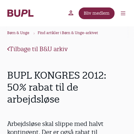
G
å
Bliv medlem
t
BUPL.dk
A-kassen
Lokal fagforening
i
B
l
Børn & Unge
Find artikler i Børn & Unge-arkivet
r
h
ø
o
Tilbage til B&U arkiv
v
d
e
k
d
r
BUPL KONGRES 2012:
i
u
n
50% rabat til de
m
d
arbejdsløse
m
h
o
e
l
d
Arbejdsløse skal slippe med halvt
kontingent. Der er også rabat til