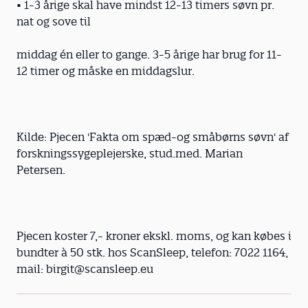
• 1-3 årige skal have mindst 12-13 timers søvn pr.
nat og sove til
middag én eller to gange. 3-5 årige har brug for 11-
12 timer og måske en middagslur.
Kilde: Pjecen 'Fakta om spæd-og småbørns søvn' af
forskningssygeplejerske, stud.med. Marian
Petersen.
Pjecen koster 7,- kroner ekskl. moms, og kan købes i
bundter à 50 stk. hos ScanSleep, telefon: 7022 1164,
mail: birgit@scansleep.eu