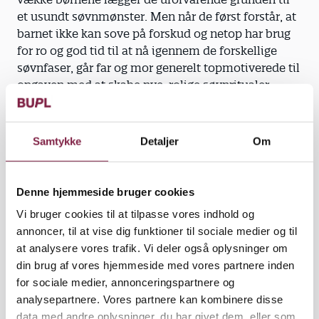
et usundt søvnmønster. Men når de først forstår, at
barnet ikke kan sove på forskud og netop har brug
for ro og god tid til at nå igennem de forskellige
søvnfaser, går far og mor generelt topmotiverede til
opgaven med at skabe nye, rolige søvnritualer,
erfarer Marian Petersen.
Pædagoger kan imidlertid godt løbe ind i en mur af
Samtykke
Detaljer
Om
skepsis, når emnet er børns søvn i institutionen,
erkender hun.
Denne hjemmeside bruger cookies
"Med vores pjece vil vi tage brodden af myten om,
Vi bruger cookies til at tilpasse vores indhold og
at personalet bare vil lade børnene sove, for at de
annoncer, til at vise dig funktioner til sociale medier og til
voksne selv kan få længere pauser," siger Marian
at analysere vores trafik. Vi deler også oplysninger om
Petersen, der på den anden side ikke lægger skjul
din brug af vores hjemmeside med vores partnere inden
på, at institutionens arbejdsmiljø også vil have godt
for sociale medier, annonceringspartnere og
af, at børnene får middagslur ad libitum.
analysepartnere. Vores partnere kan kombinere disse
data med andre oplysninger, du har givet dem, eller som