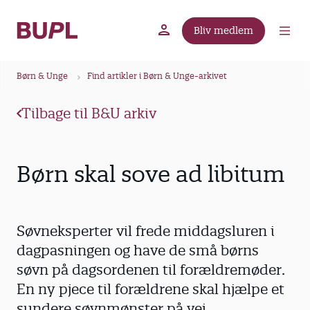
G
å
Bliv medlem
t
BUPL.dk
A-kassen
Lokal fagforening
i
B
l
Børn & Unge
Find artikler i Børn & Unge-arkivet
r
h
ø
o
Tilbage til B&U arkiv
v
d
e
k
d
r
Børn skal sove ad libitum
i
u
n
m
d
m
h
Søvneksperter vil frede middagsluren i
o
e
dagpasningen og have de små børns
l
søvn på dagsordenen til forældremøder.
d
En ny pjece til forældrene skal hjælpe et
sundere søvnmønster på vej.