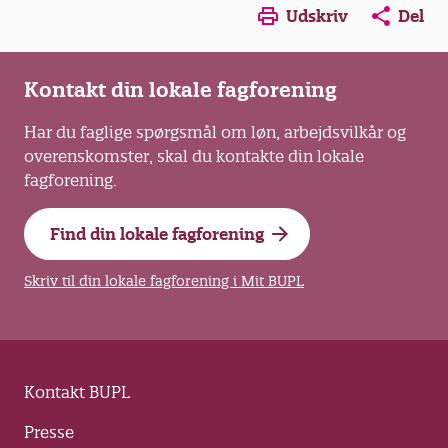
Opens in a new window
Opens in a new win
Opens in a
Udskriv
Del
Kontakt din lokale fagforening
Har du faglige spørgsmål om løn, arbejdsvilkår og
overenskomster, skal du kontakte din lokale
fagforening.
Find din lokale fagforening
Skriv til din lokale fagforening i Mit BUPL
Kontakt BUPL
Presse