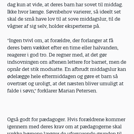
dag kun at vide, at deres barn har sovet til middag.
Ikke hvor længe. Søvnbehov varierer, så ideelt set
skal de små have lov til at sove middagslur, til de
vågner af sig selv, holder eksperterne på.
"Ingen tvivl om, at forældre, der forlanger at få
deres børn vækket efter en time eller halvanden,
reagerer i god tro. De regner med, at det gør
indsovningen om aftenen lettere for barnet, men de
opnår det stik modsatte. En afbrudt middagslur kan
ødelægge hele eftermiddagen og gøre et barn så
overtræt og uroligt, at det næsten bliver umuligt at
falde i søvn," forklarer Marian Petersen.
Også godt for pædagoger. Hvis forældrene kommer
igennem med deres krav om at pædagogerne skal
vække børnene lægger de uforvarende grunden til