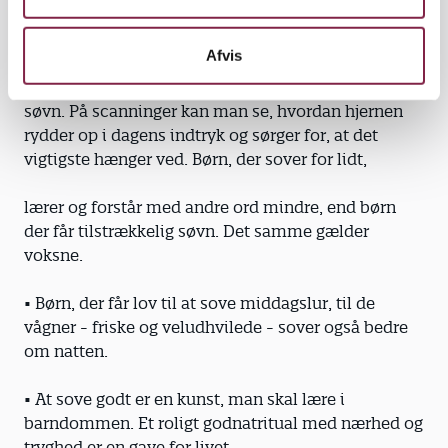
at vokse, men også i at hele sår og genopbygge
kroppens celler.
Afvis
• Langtidshukommelsen virker først for alvor under
søvn. På scanninger kan man se, hvordan hjernen
rydder op i dagens indtryk og sørger for, at det
vigtigste hænger ved. Børn, der sover for lidt,
lærer og forstår med andre ord mindre, end børn
der får tilstrækkelig søvn. Det samme gælder
voksne.
• Børn, der får lov til at sove middagslur, til de
vågner - friske og vel­udhvilede - sover også bedre
om natten.
• At sove godt er en kunst, man skal lære i
barndommen. Et roligt godnatritual med nærhed og
tryghed er en gave for livet.