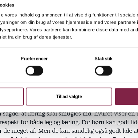
ookies
ørste kan børn og voksne have det sjovt med hinande
se vores indhold og annoncer, til at vise dig funktioner til sociale
 pædagogerne kan også få nye idéer om, hvad de ka
oplysninger om din brug af vores hjemmeside med vores partnere i
rdi de får et førstehånds kendskab til, hvad der int
ysepartnere. Vores partnere kan kombinere disse data med andr
e nu og her. Og så kan de tilføre legen en masse ved
et fra din brug af deres tjenester.
ande, materialer og ny viden," siger hun.
Præferencer
Statistik
t lære. Ivy Schousboe kan huske, at en minister eng
titutionerne gælder det om, at børn skal lære noget
e ikke opdager det. Hun er meget uenig.
Tillad valgte
 sagde, at læring skal smugles ind, hvilket viser en 
espekt for både leg og læring. For børn kan godt lide
r de meget af. Men de kan sandelig også godt lide a