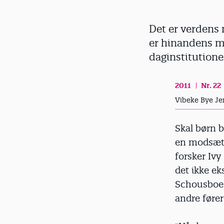
d
Det er verdens 
er hinandens mo
daginstitution
2011
Nr. 22
Vibeke Bye Je
Skal børn ba
en modsætn
forsker Ivy
det ikke ek
Schousboe m
andre føre