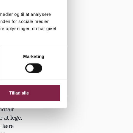
n, når de
 medier og til at analysere
n lave med
nden for sociale medier,
eresserer
e oplysninger, du har givet
 at indføre
Marketing
ang sagde,
, men på en
Tillad alle
udtalt
 at lege,
t lære