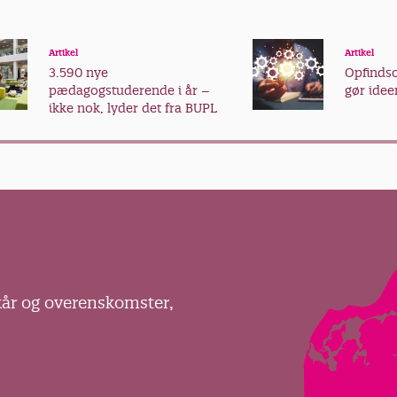
Artikel
Artikel
3.590 nye
Opfind
pædagogstuderende i år –
gør ideer
ikke nok, lyder det fra BUPL
kår og overenskomster,