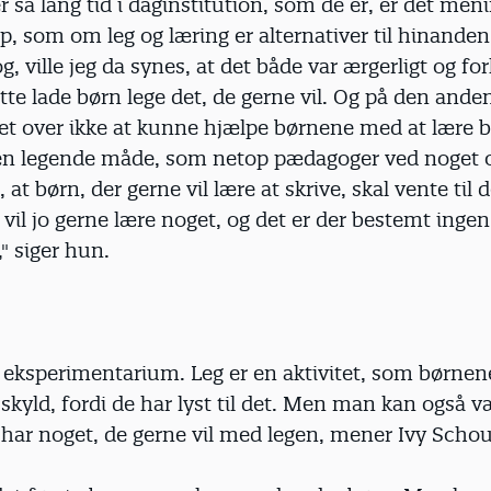
r så lang tid i daginstitution, som de er, er det meni
p, som om leg og læring er alternativer til hinanden
, ville jeg da synes, at det både var ærgerligt og for
tte lade børn lege det, de gerne vil. Og på den ande
ret over ikke at kunne hjælpe børnene med at lære 
den legende måde, som netop pædagoger ved noget 
, at børn, der gerne vil lære at skrive, skal vente til
 vil jo gerne lære noget, og det er der bestemt ingen
," siger hun.
 eksperimentarium. Leg er en aktivitet, som børnen
skyld, fordi de har lyst til det. Men man kan også v
 har noget, de gerne vil med legen, mener Ivy Scho