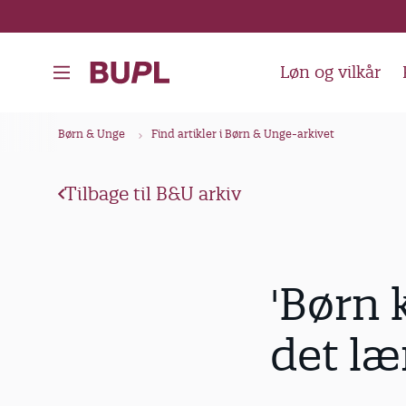
G
å
t
Løn og vilkår
i
l
B
Børn & Unge
Find artikler i Børn & Unge-arkivet
h
r
o
ø
v
Tilbage til B&U arkiv
d
e
k
d
i
r
'Børn 
n
u
d
m
det læ
h
m
o
e
l