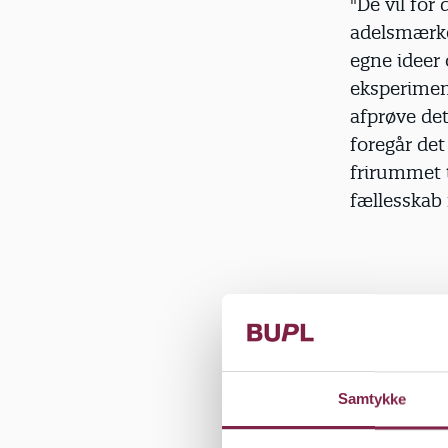
"De vil for
adelsmærke
egne ideer
eksperiment
afprøve de
foregår det
frirummet t
fællesskab
Pædagoger 
daginstitu
forholde si
hverken til
Samtykke
fjollehoved