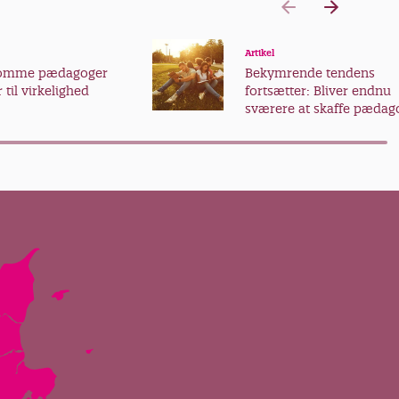
Artikel
somme pædagoger
Bekymrende tendens
 til virkelighed
fortsætter: Bliver endnu
sværere at skaffe pædag