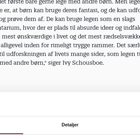
 det første bare gerne lege med andre børn. Men leg
 er, at børn kan bruge deres fantasi, og de kan ud
 og prøve dem af. De kan bruge legen som en slags
arium, hvor der er plads til absurde ideer og indfald
t mest ønskværdige i livet og det mest rædselsvækk
 alligevel inden for rimeligt trygge rammer. Det særl
il udforskningen af livets mange sider, som legen ti
 med andre børn," siger Ivy Schousboe.
må gerne lege. Pædagoger må rigtig gerne lege med
tionerne, mener Ivy Schousboe. Pædagoger har en f
g til børn, som mange kunne lære noget af, og de bl
 børn i overstørrelse eller til selvoptagede, uansvarli
Detaljer
er af at lege med børn.