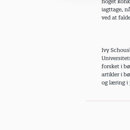
noget konkr
iagttage, n
ved at fald
Ivy Schous
Universitet
forsket i b
artikler i 
og læring i