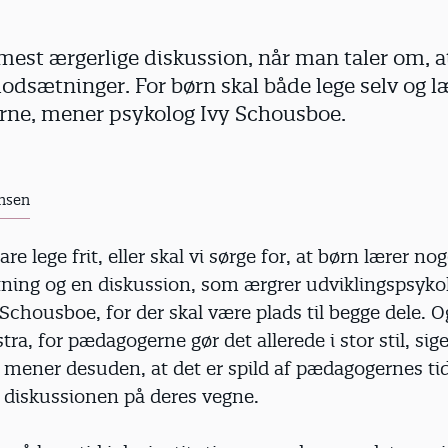
mest ærgerlige diskussion, når man taler om, at
dsætninger. For børn skal både lege selv og læ
erne, mener psykolog Ivy Schousboe.
nsen
re lege frit, eller skal vi sørge for, at børn lærer no
ing og en diskussion, som ærgrer udviklingspsyko
 Schousboe, for der skal være plads til begge dele. O
stra, for pædagogerne gør det allerede i stor stil, sig
ener desuden, at det er spild af pædagogernes tid,
r diskussionen på deres vegne.