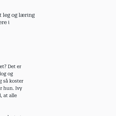
 leg og læring
re i
get? Det er
log og
g så koster
er hun. Ivy
 at alle