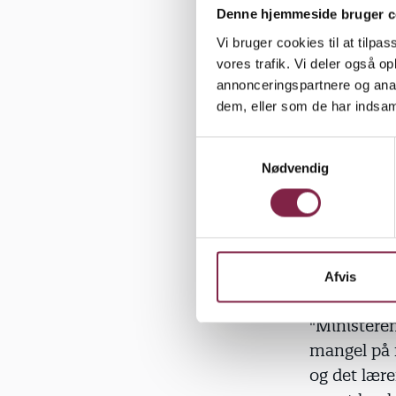
Denne hjemmeside bruger c
"For det f
Vi bruger cookies til at tilpas
leger. Men
vores trafik. Vi deler også 
børnene, fo
annonceringspartnere og anal
børnene lig
dem, eller som de har indsaml
andre genst
S
Nødvendig
a
m
t
Lystfyldt a
y
at i dagins
k
måde, så d
k
Afvis
e
v
"Ministeren
a
mangel på r
l
og det lære
g