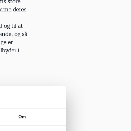
ens store
forme deres
 og til at
ende, og så
ige er
lbyder i
 børnene i
ri måde at
iver
ge
Om