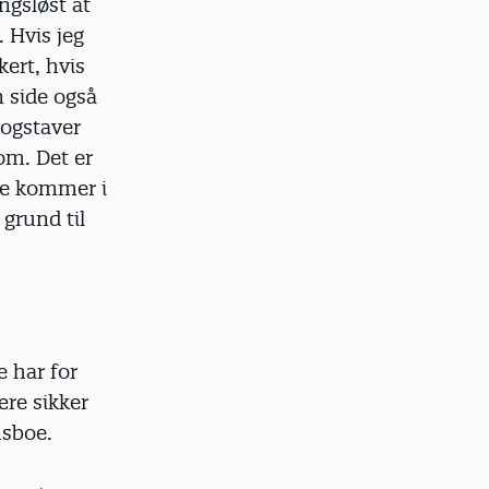
ngsløst at
. Hvis jeg
kert, hvis
n side også
bogstaver
om. Det er
 de kommer i
 grund til
e har for
ære sikker
usboe.