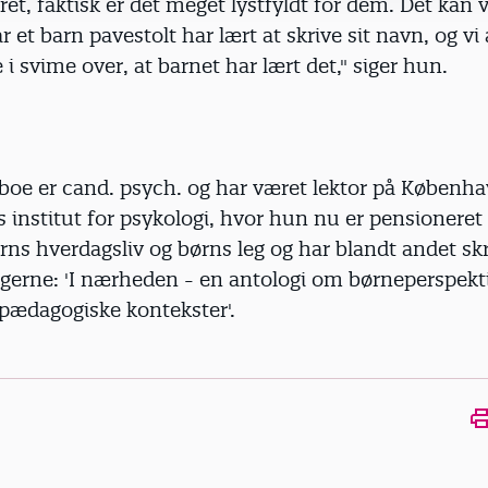
et, faktisk er det meget lystfyldt for dem. Det kan v
år et barn pavestolt har lært at skrive sit navn, og vi
e i svime over, at barnet har lært det," siger hun.
boe er cand. psych. og har været lektor på Københ
s institut for psykologi, hvor hun nu er pensioneret 
ørns hverdagsliv og børns leg og har blandt andet sk
bøgerne: 'I nærheden - en antologi om børneperspekti
 pædagogiske kontekster'.