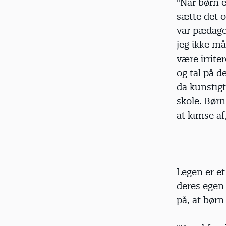
"Når børn e
sætte det o
var pædagog
jeg ikke må
være irrite
og tal på 
da kunstigt
skole. Børn
at kimse af
Legen er et
deres egen 
på, at børn