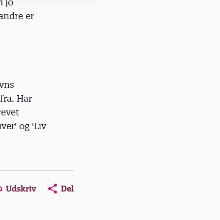
i jo
 andre er
avns
fra. Har
revet
ver' og 'Liv
Udskriv
Del