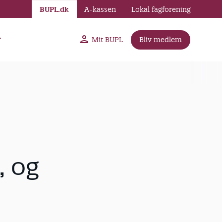
BUPL.dk
A-kassen
Lokal fagforening
r
Mit BUPL
Bliv medlem
, og