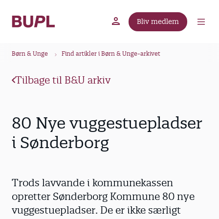
G
å
Bliv medlem
t
BUPL.dk
A-kassen
Lokal fagforening
i
B
l
Børn & Unge
Find artikler i Børn & Unge-arkivet
r
h
ø
o
Tilbage til B&U arkiv
v
d
e
k
d
r
80 Nye vuggestuepladser
i
u
n
i Sønderborg
m
d
m
h
o
e
Trods lavvande i kommunekassen
l
d
opretter Sønderborg Kommune 80 nye
vuggestuepladser. De er ikke særligt