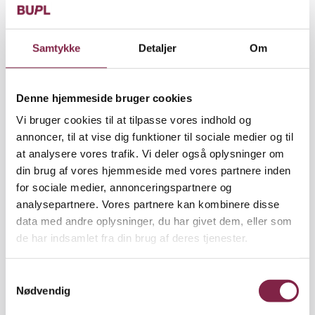
"I princippet kan alle forældre i dag vælge
vuggestue, men geografisk må vi indrømme, at der
kan være temmelig langt. Derfor tog vi sidste år
Samtykke
Detaljer
Om
oprettelse af nye vuggestuepladser med i
budgetlægningen," siger viceborgmester Tage
Petersen (V), der er formand for Børne- og
Denne hjemmeside bruger cookies
Uddannelsesudvalget i Sønderborg Kommune.
Vi bruger cookies til at tilpasse vores indhold og
annoncer, til at vise dig funktioner til sociale medier og til
"Men skulle vi følge ønskerne fra borgerne, kunne vi
at analysere vores trafik. Vi deler også oplysninger om
oprette endnu flere pladser. Om det sker i de
din brug af vores hjemmeside med vores partnere inden
kommende år, er selvfølgelig et spørgsmål om
for sociale medier, annonceringspartnere og
økonomi, men vi holder øje med situationen," siger
analysepartnere. Vores partnere kan kombinere disse
viceborgmesteren.
data med andre oplysninger, du har givet dem, eller som
de har indsamlet fra din brug af deres tjenester.
Han fortæller, at det ikke er så dyrt at oprette
vuggestuepladser, hvilket kommunen havde
S
forventet, idet det koster omkring 10.000 kroner pr.
Nødvendig
a
plads.
m