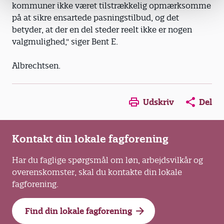
kommuner ikke været tilstrækkelig opmærksomme
på at sikre ensartede pasningstilbud, og det
betyder, at der en del steder reelt ikke er nogen
valgmulighed," siger Bent E.
Albrechtsen.
Opens in a new window
Opens in a new win
Opens in a
Udskriv
Del
Kontakt din lokale fagforening
Har du faglige spørgsmål om løn, arbejdsvilkår og
overenskomster, skal du kontakte din lokale
fagforening.
Find din lokale fagforening