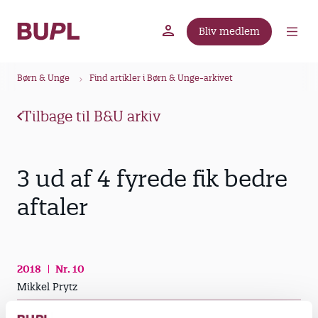
G
å
Bliv medlem
t
BUPL.dk
A-kassen
Lokal fagforening
i
B
l
Børn & Unge
Find artikler i Børn & Unge-arkivet
r
h
ø
o
Tilbage til B&U arkiv
v
d
e
k
d
r
3 ud af 4 fyrede fik bedre
i
u
n
aftaler
m
d
m
h
o
e
l
2018
Nr. 10
d
Mikkel Prytz