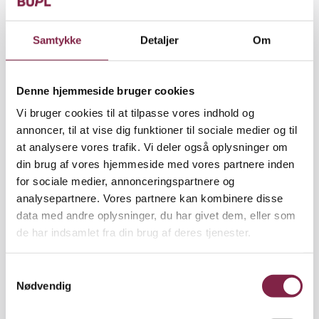
Hvis man bliver fyret, kan det betale sig at få BUPL’s
sagsbehandlere til at hjælpe med at forhandle en
aftale. I tre ud af fire afskedigelsessager, som BUPL
Samtykke
Detaljer
Om
gik ind i sidste år, lykkedes det at ændre vilkårene –
til gavn for den fyrede.
Denne hjemmeside bruger cookies
Det viser BUPL’s statistik over afskedigelsessager i
Vi bruger cookies til at tilpasse vores indhold og
2017. Især ledere har haft gavn af sagsbehandlernes
annoncer, til at vise dig funktioner til sociale medier og til
hjælp. I 83 procent af sagerne er det således endt
at analysere vores trafik. Vi deler også oplysninger om
med en bedre aftale for den afskedigede leder. Men
din brug af vores hjemmeside med vores partnere inden
også for pædagoger var der gode resultater i 2017:
for sociale medier, annonceringspartnere og
74 procent af sagerne blev nemlig forhandlet med
analysepartnere. Vores partnere kan kombinere disse
en bedre aftale for pædagogerne end det, som
data med andre oplysninger, du har givet dem, eller som
arbejdsgiveren i første omgang havde lagt op til.
de har indsamlet fra din brug af deres tjenester.
Forhandlingerne har betydet, at BUPL’s medlemmer
S
i alt har fået knap 7,2 millioner kroner mere ud af
Nødvendig
a
afskedigelserne, viser statistikken.
m