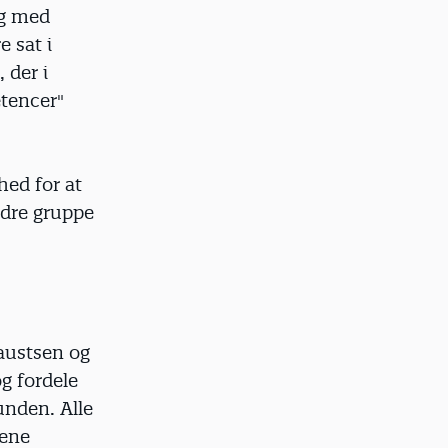
eg med
e sat i
 der i
etencer"
hed for at
ndre gruppe
austsen og
g fordele
unden. Alle
Rene