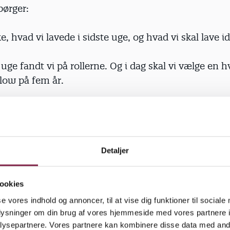
pørger:
e, hvad vi lavede i sidste uge, og hvad vi skal lave i
e uge fandt vi på rollerne. Og i dag skal vi vælge en h
ilow på fem år.
 barnets valg af rolle så selvstændigt som muligt fo
ingen ved, at børnene hver især går hen til teaterled
n måtte lidt væk fra rundkredsen og hvisker, hvem 
Detaljer
ykket. Derefter gennemøver de sammen en rolle ad g
alle roller.
ookies
r ikke i tvivl om, hvordan hans drage passer ind i
se vores indhold og annoncer, til at vise dig funktioner til sociale
et. Han begynder at spille, og de andre imiterer han
oplysninger om din brug af vores hjemmeside med vores partnere i
 lyde og mimik, mens de lytter til Rene Laustsens v
ysepartnere. Vores partnere kan kombinere disse data med andr