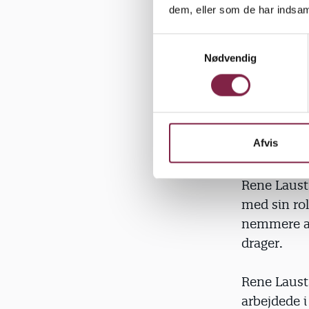
dem, eller som de har indsaml
"Vi skal hu
S
er," siger
Nødvendig
a
m
børnene be
t
y
k
"Husk, at I
k
Afvis
overdøver 
e
v
Rene Laust
a
med sin rol
l
nemmere at
g
drager.
Rene Laust
arbejdede 