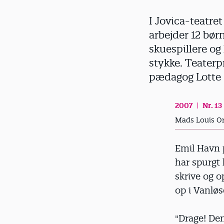
d
I Jovica-teatret
arbejder 12 bør
skuespillere og
stykke. Teaterpr
pædagog Lotte 
2007
Nr. 13
Mads Louis O
Emil Havn 
har spurgt 
skrive og 
op i Vanlø
"Drage! Den