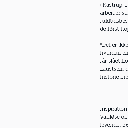
i Kastrup. 
arbejder s
fuldtidsbes
de først ho
"Det er ikk
hvordan en 
får slået h
Laustsen, d
historie me
Inspiration
Vanløse om
levende. Bø