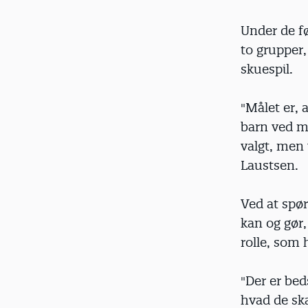
Under de f
to grupper,
skuespil.
"Målet er, 
barn ved må
valgt, men 
Laustsen.
Ved at spør
kan og gør,
rolle, som 
"Der er bed
hvad de skal