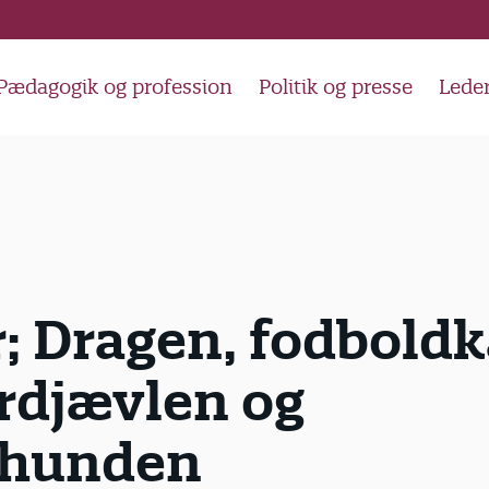
Pædagogik og profession
Politik og presse
Lede
; Dragen, fodboldk
rdjævlen og
thunden