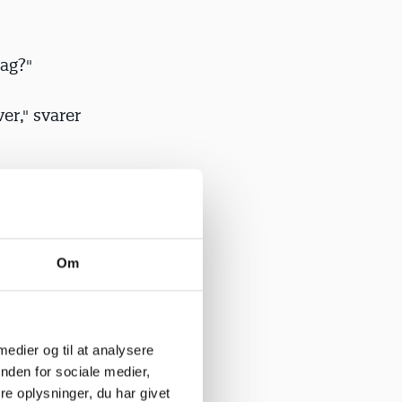
dag?"
ver," svarer
regår
eren, der
de vil være
Om
angen, så
 medier og til at analysere
s
nden for sociale medier,
ejledning.
e oplysninger, du har givet