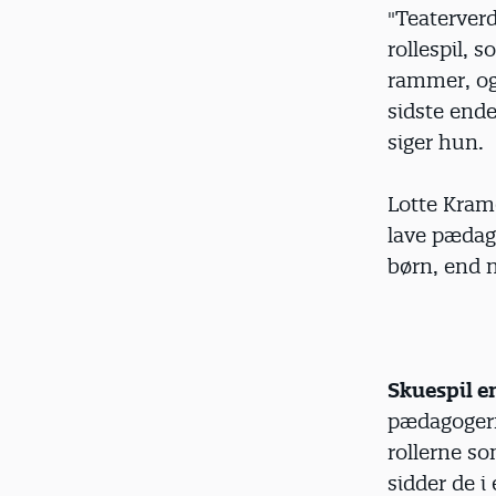
"Teaterverd
rollespil, s
rammer, og 
sidste end
siger hun.
Lotte Krame
lave pædag
børn, end n
Skuespil en
pædagogern
rollerne s
sidder de i