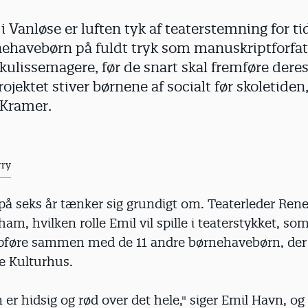
 i Vanløse er luften tyk af teaterstemning for t
nehavebørn på fuldt tryk som manuskriptforfat
 kulissemagere, før de snart skal fremføre deres
ojektet stiver børnene af socialt før skoletiden,
Kramer.
rry
på seks år tænker sig grundigt om. Teaterleder Ren
ham, hvilken rolle Emil vil spille i teaterstykket, so
opføre sammen med de 11 andre børnehavebørn, der
se Kulturhus.
 er hidsig og rød over det hele," siger Emil Havn, og