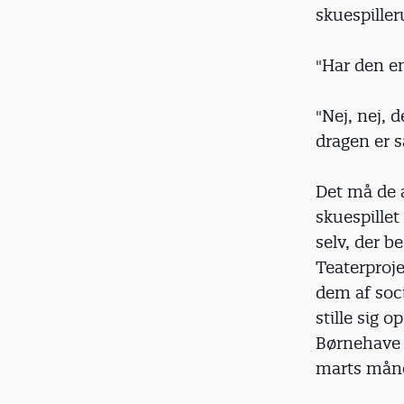
skuespille
"Har den en
"Nej, nej, 
dragen er s
Det må de a
skuespillet
selv, der b
Teaterproje
dem af soci
stille sig 
Børnehave 
marts måne