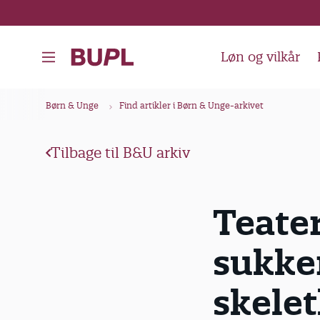
G
å
t
Løn og vilkår
i
l
B
Børn & Unge
Find artikler i Børn & Unge-arkivet
h
r
o
ø
v
Tilbage til B&U arkiv
d
e
k
d
Teater
i
r
n
u
sukke
d
m
h
m
skele
o
e
l