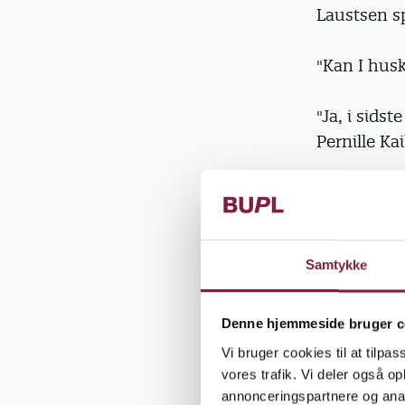
Laustsen s
"Kan I husk
"Ja, i sidst
Pernille Ka
For at gøre
rollefordel
sidder på e
Samtykke
i teaterst
alle prøver 
Denne hjemmeside bruger c
Emil Havn e
Vi bruger cookies til at tilpas
teaterstykk
vores trafik. Vi deler også 
bevægelser,
annonceringspartnere og anal