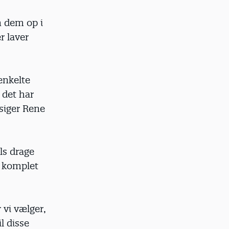
n dem op i
r laver
 enkelte
 det har
 siger Rene
ls drage
e komplet
 vi vælger,
l disse