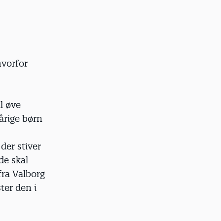
hvorfor
l øve
-årige børn
.
der stiver
de skal
fra Valborg
er den i