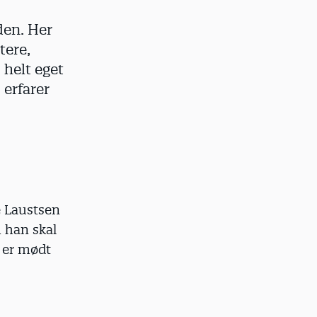
iden. Her
tere,
 helt eget
 erfarer
e Laustsen
m han skal
 er mødt