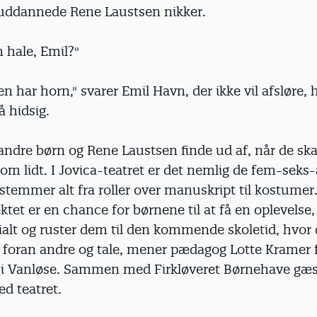
ruddannede Rene Laustsen nikker.
 hale, Emil?"
den har horn," svarer Emil Havn, der ikke vil afsløre, 
å hidsig.
ndre børn og Rene Laustsen finde ud af, når de ska
 om lidt. I Jovica-teatret er det nemlig de fem-seks
estemmer alt fra roller over manuskript til kostumer
ktet er en chance for børnene til at få en oplevelse, 
alt og ruster dem til den kommende skoletid, hvor 
op foran andre og tale, mener pædagog Lotte Kramer 
i Vanløse. Sammen med Firkløveret Børnehave gæst
d teatret.