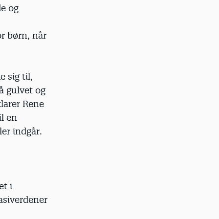
de og
r børn, når
 sig til,
å gulvet og
klarer Rene
l en
ler indgår.
t i
asiverdener