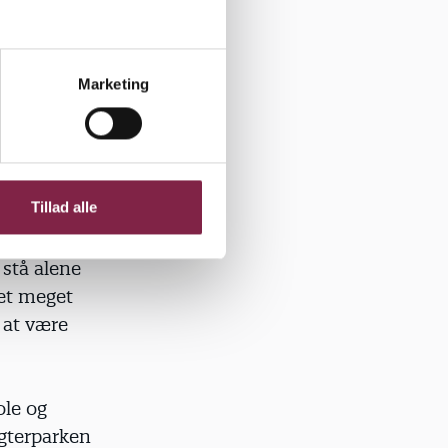
an dragen
Marketing
idrage.
rummen
Tillad alle
stå alene
det meget
 at være
ole og
gterparken