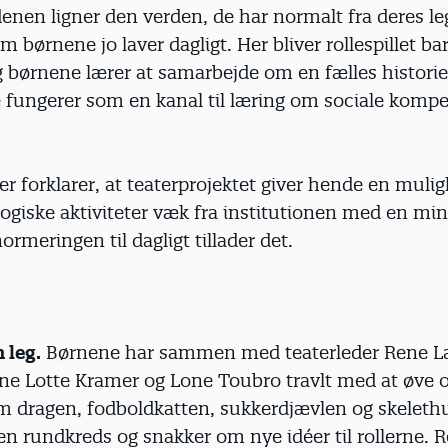
enen ligner den verden, de har normalt fra deres l
om børnene jo laver dagligt. Her bliver rollespillet bar
børnene lærer at samarbejde om en fælles historie,
e fungerer som en kanal til læring om sociale komp
r forklarer, at teaterprojektet giver hende en mulig
ogiske aktiviteter væk fra institutionen med en mi
ormeringen til dagligt tillader det.
 leg.
Børnene har sammen med teaterleder Rene L
e Lotte Kramer og Lone Toubro travlt med at øve o
om dragen, fodboldkatten, sukkerdjævlen og skeleth
 en rundkreds og snakker om nye idéer til rollerne. 