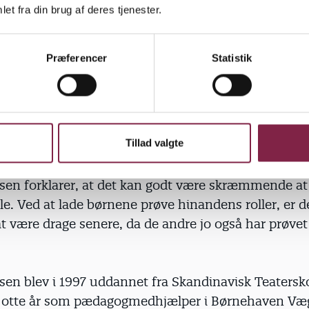
et fra din brug af deres tjenester.
ske at kigge på Emil nu. Det er ham, der ved, hvord
 Rene Laustsen, mens han sammen med
Præferencer
Statistik
væger sig rundt efter Emil som ildsprudende fantas
 er hidsige drager," når han at forklare, før Emils b
Tillad valgte
dem alle.
sen forklarer, at det kan godt være skræmmende at 
le. Ved at lade børnene prøve hinandens roller, er 
 være drage senere, da de andre jo også har prøvet
sen blev i 1997 uddannet fra Skandinavisk Teatersk
i otte år som pædagogmedhjælper i Børnehaven Væ