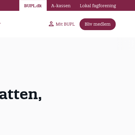
BUPL.dk
A-kassen
Lokal fagforening
r
Mit BUPL
Bliv medlem
atten,