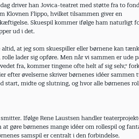
I dag driver han Jovica-teatret med støtte fra to fon
om Klovnen Flippo, hvilket tilsammen giver en
kæftigelse. Skuespil kommer ifølge ham naturligt fo
pper ud i det.
e altid, at jeg som skuespiller eller børnene kan tænke
rolle lader sig opføre. Men når vi sammen er ude p
ovedet fra, kommer tingene ofte helt af sig selv," for
er efter øvelserne skriver børnenes idéer sammen ti
d start, midte og slutning, og hvor alle børnenes rol
 smitter. Ifølge Rene Laustsen handler teaterprojekte
 at gøre børnenes mange idéer om rollespil og fant
rnenes samspil er centralt i den forbindelse.