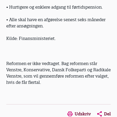
• Hurtigere og enklere adgang til førtids­pension.
• Alle skal have en afgørelse senest seks måneder
efter ansøgningen.
Kilde: Finansministeriet.
Reformen er ikke vedtaget. Bag reformen står
Venstre, Konservative, Dansk Folkeparti og Radikale
Venstre, som vil gennemføre reformen efter valget,
hvis de får flertal.
Opens in a new window
Opens in a new win
Opens in a
Udskriv
Del