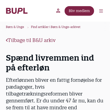
G
å
Bliv medlem
t
BUPL.dk
A-kassen
Lokal fagforening
i
B
l
Børn & Unge
Find artikler i Børn & Unge-arkivet
r
h
ø
o
Tilbage til B&U arkiv
v
d
e
k
Spænd livremmen ind
d
r
i
på efterløn
u
n
m
d
m
Efterlønnen bliver en fattig fornøjelse for
h
o
e
pædagoger, hvis
l
tilbagetrækningsreformen bliver
d
gennemført. Er du under 47 år nu, kan du
se frem til at have mindre end