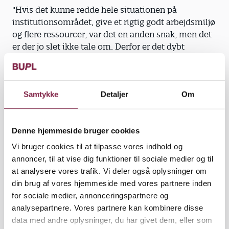
"Hvis det kunne redde hele situationen på
institutionsområdet, give et rigtig godt arbejdsmiljø
og flere ressourcer, var det en anden snak, men det
er der jo slet ikke tale om. Derfor er det dybt
bekymrende, at man udhuler den enkelte pædagogs
mulighed for at kunne gå fra, når man ikke kan
mere," siger hun.
Samtykke
Detaljer
Om
Den nuværende efterlønsordning er meget mere
fleksibel, blandt andet fordi man kan kombinere
Denne hjemmeside bruger cookies
efterløn og arbejde, fremhæver Lis Pedersen.
Vi bruger cookies til at tilpasse vores indhold og
"Det vil man slet ikke give folk mulighed for
annoncer, til at vise dig funktioner til sociale medier og til
fremover. Enten er de på arbejdsmarkedet med de
at analysere vores trafik. Vi deler også oplysninger om
skæve ting, det giver, eller også er de helt uden for
din brug af vores hjemmeside med vores partnere inden
arbejdsmarkedet," siger Lis Pedersen, der beklager,
for sociale medier, annonceringspartnere og
at man med tilbagetrækningsreformen fratager folk
analysepartnere. Vores partnere kan kombinere disse
nogle valgmuligheder.
data med andre oplysninger, du har givet dem, eller som