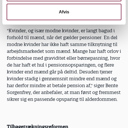
advarer FTF's formand Bente Sorgenfrey, som
repræsenterer 450.000 offentligt og privat ansatte,
Afvis
herunder også pædagoger:
"Kvinder, og især modne kvinder, er langt bagud i
forhold til mænd, når det gælder pensioner. En del
modne kvinder har ikke haft samme tilknytning til
arbejdsmarkedet som mænd. Mange har haft orlov i
forbindelse med graviditet eller børnepasning, hvor
de har haft et hul i pensionsopsparingen, og flere
kvinder end mænd går på deltid. Desuden tjener
kvinder stadig i gennemsnit mindre end mænd og
har derfor mindre at betale pension af," siger Bente
Sorgenfrey, der anbefaler, at man først og fremmest
sikrer sig en passende opsparing til alderdommen.
Tilbagetrækningsreformen