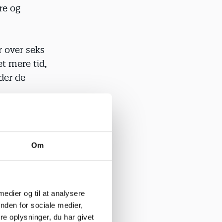
re og
r over seks
t mere tid,
der de
Om
diet, og
ommer
re mikser en
de falsk og i
 medier og til at analysere
 Ingen
nden for sociale medier,
ke ænser
e oplysninger, du har givet