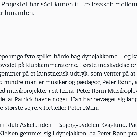
 Projektet har sået kimen til fællesskab melle
er hinanden.
uppe unge fyre spiller hårde bag dynejakkerne – og k
 hovedet på klubkammeraterne. Første indskydelse er
gemmer på et kunstnerisk udtryk, som venter på at 
ed mindre man er musiker og pædagog Peter Rønn,
d musik­projekter i sit firma ’Peter Rønn Musikoplev
, at Patrick havde noget. Han har bevæget sig lan
e største sejre,« fortæller Peter Rønn.
n i Klub Askelunden i Esbjerg-bydelen Kvaglund. Pat
Nielsen gemmer sig i dynejakken, da Peter Rønn pr