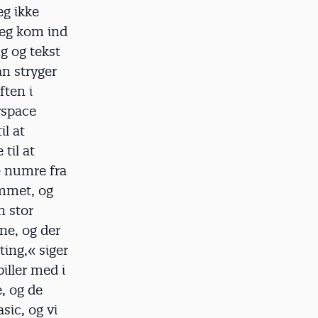
eg ikke
 jeg kom ind
ng og tekst
an stryger
ften i
rspace
il at
 til at
e numre fra
ummet, og
n stor
ene, og der
ting,« siger
ller med i
, og de
sic, og vi