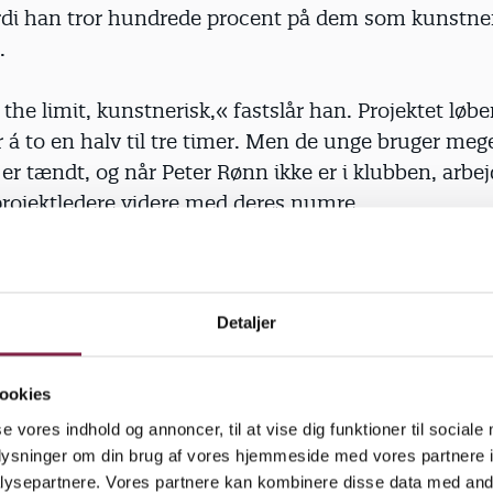
ordi han tror hundrede procent på dem som kunstne
.
 the limit, kunstnerisk,« fastslår han. Projektet løbe
 á to en halv til tre timer. Men de unge bruger mege
 er tændt, og når Peter Rønn ikke er i klubben, arbej
rojektledere videre med deres numre.
Detaljer
 til hinanden.
Efter fjerde gang går de unge i lydstu
 bliver der optaget en video i musiklokalet. Her k
følelsen på tværs af hierarkiet til udtryk. »De to fy
ookies
de giver plads til de to stille piger, der synger rygen
se vores indhold og annoncer, til at vise dig funktioner til sociale
und trækker det ned musikalsk. Det er kæmpestort.
oplysninger om din brug af vores hjemmeside med vores partnere i
t pigerne også var med. Og det er folk, der ellers ik
ysepartnere. Vores partnere kan kombinere disse data med andr