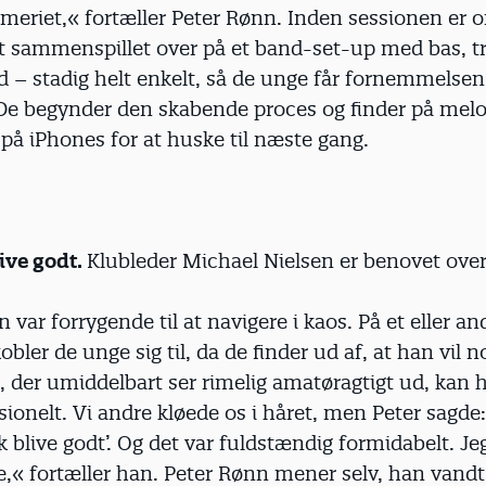
tmeriet,« fortæller Peter Rønn. Inden sessionen er
tet sammenspillet over på et band-set-up med bas,
 – stadig helt enkelt, så de unge får fornemmelsen 
. De begynder den skabende proces og finder på mel
på iPhones for at huske til næste gang.
ive godt.
Klubleder Michael Nielsen er benovet over
 var forrygende til at navigere i kaos. På et eller an
obler de unge sig til, da de finder ud af, at han vil n
t, der umiddelbart ser rimelig amatøragtigt ud, kan ha
sionelt. Vi andre kløede os i håret, men Peter sagde: 
k blive godt’. Og det var fuldstændig formidabelt. Jeg
ge,« fortæller han. Peter Rønn mener selv, han vand