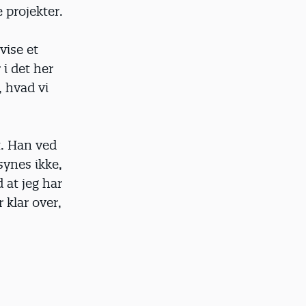
 projekter.
vise et
 i det her
, hvad vi
t. Han ved
synes ikke,
 at jeg har
 klar over,