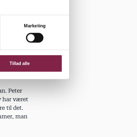
optager et
es værk på
Marketing
Tillad alle
r ingen
er er
n. Peter
v har været
 til det.
ummer, man