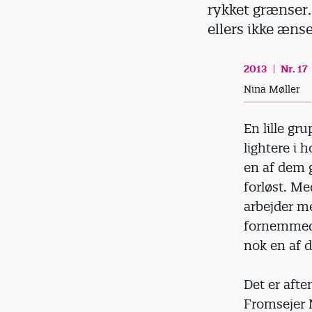
rykket grænser.
d
ellers ikke æns
2013
Nr. 17
Nina Møller
En lille gr
lightere i
en af dem 
forløst. M
arbejder me
fornemmede
nok en af d
Det er afte
Fromsejer 