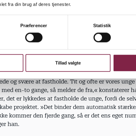
 dagligdagen,« understreger Michael Nielsen.
et fra din brug af deres tjenester.
vedagen bliver seks-syv timer. TV2 Syd kommer og 
om bliver sendt samtidig med at de unge opfører der
Præferencer
Statistik
usikhuset i Esbjerg.
Tillad valgte
en.
Kvaglund er et socialt belastet område, og det e
 at de unge engagerer sig. »Mange af vores medlemm
de og svære at fastholde. Tit og ofte er vores unge
med en-to gange, så melder de fra,« konstaterer ha
 det er lykkedes at fastholde de unge, fordi de sel
skabe projektet. »Det binder dem automatisk stærkere
kke kommer den fjerde gang, så er det ens eget n
ger han.