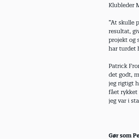
Klubleder M
”At skulle
resultat, g
projekt og 
har turdet 
Patrick Fro
det godt, m
jeg rigtigt
fået rykket
jeg var i st
Gør som Pe