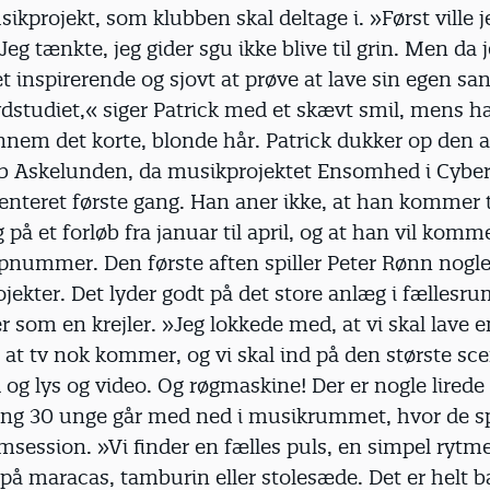
ikprojekt, som klubben skal deltage i. »Først ville j
eg tænkte, jeg gider sgu ikke blive til grin. Men da
det inspirerende og sjovt at prøve at lave sin egen sa
ydstudiet,« siger Patrick med et skævt smil, mens h
nem det korte, blonde hår. Patrick dukker op den a
lub Askelunden, da musikprojektet Ensomhed i Cybe
enteret første gang. Han aner ikke, at han kommer t
g på et forløb fra januar til april, og at han vil komme
apnummer. Den første aften spiller Peter Rønn nogl
rojekter. Det lyder godt på det store anlæg i fællesr
r som en krejler. »Jeg lokkede med, at vi skal lave e
g, at tv nok kommer, og vi skal ind på den største sc
d og lys og video. Og røgmaskine! Der er nogle lirede 
ng 30 unge går med ned i musikrummet, hvor de spi
­session. »Vi finder en fælles puls, en simpel rytme
o på maracas, tamburin eller stolesæde. Det er helt ba