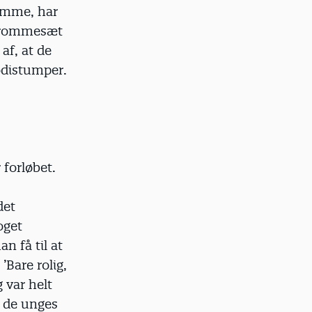
 omme, har
 trommesæt
af, at de
odistumper.
 forløbet.
det
oget
n få til at
’Bare rolig,
 var helt
t de unges