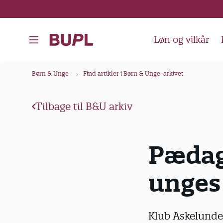
G
å
t
Løn og vilkår
i
l
B
Børn & Unge
Find artikler i Børn & Unge-arkivet
h
r
o
ø
v
Tilbage til B&U arkiv
d
e
k
d
Pædag
i
r
n
u
unges
d
m
h
m
o
e
Klub Askelunden
l