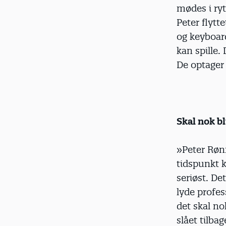
mødes i ry
Peter flyt
og keyboard
kan spille
De optager 
Skal nok bl
»Peter Rønn
tidspunkt k
seriøst. De
lyde profes
det skal no
slået tilba