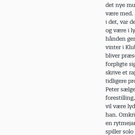
det nye mus
være med. J
i det, var 
og være i l
hånden gen
vinter i K
bliver præs
forpligte si
skrive et r
tidligere p
Peter sælge
forestillin
vil være ly
han. Omkri
en rytmejam
spiller sol