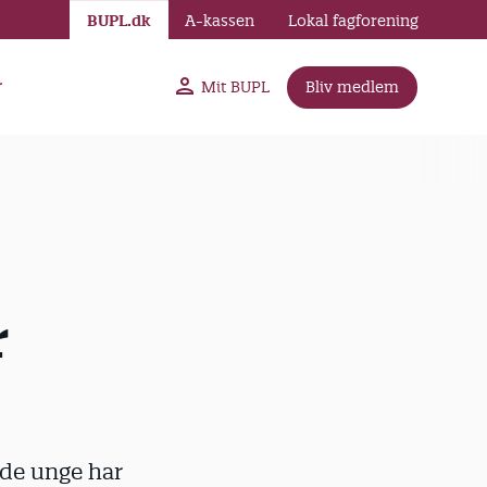
BUPL.dk
A-kassen
Lokal fagforening
r
Mit BUPL
Bliv medlem
r
 de unge har