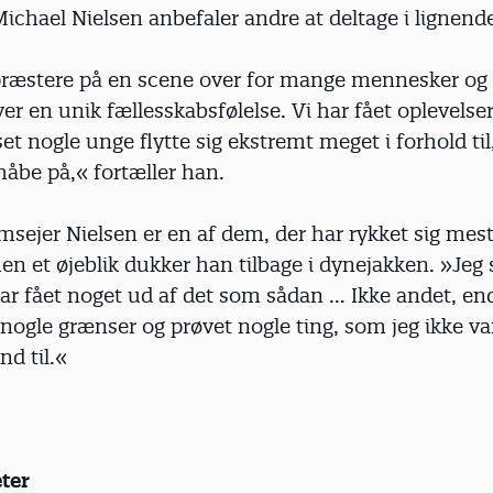
ichael Nielsen anbefaler andre at deltage i lignende
 præstere på en scene over for mange mennesker og 
iver en unik fællesskabsfølelse. Vi har fået oplevelser
set nogle unge flytte sig ekstremt meget i forhold til
håbe på,« fortæller han.
msejer Nielsen er en af dem, der har rykket sig mes
en et øjeblik dukker han tilbage i dynejakken. »Jeg 
 har fået noget ud af det som sådan … Ikke andet, end
 nogle grænser og prøvet nogle ting, som jeg ikke var
and til.«
ter