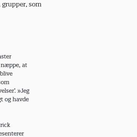
m grupper, som
aster
 næppe, at
blive
 som
elser’. »Jeg
gt og havde
rick
æsenterer