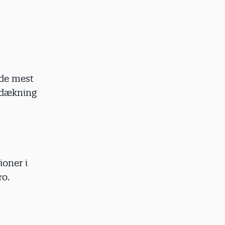
 de mest
v-dækning
ioner i
ro.