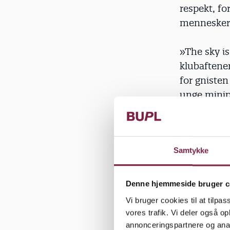
respekt, f
mennesker
»The sky is
klubaftener
for gnisten
unge minip
Samtykke
Giver plads
sideløbende
fællesskabs
Denne hjemmeside bruger c
video, hvor 
Vi bruger cookies til at tilpas
bund og gr
vores trafik. Vi deler også 
anfægter, a
annonceringspartnere og anal