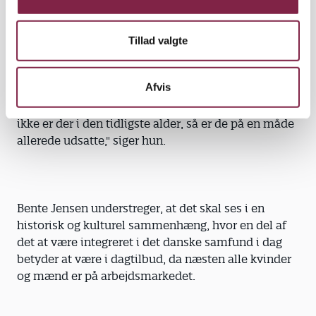
"Denne børnegruppe har så vældig meget brug for
Tillad valgte
at få alle muligheder for at blive integreret og få lige
muligheder i forhold til andre børn, for at udvikle
Afvis
sig og få nogle fællesskaber og for at komme ind i
nogle miljøer sammen med jævnaldrende. Hvis de
ikke er der i den tidligste alder, så er de på en måde
allerede udsatte," siger hun.
Bente Jensen understreger, at det skal ses i en
historisk og kulturel sammenhæng, hvor en del af
det at være integreret i det danske samfund i dag
betyder at være i dagtilbud, da næsten alle kvinder
og mænd er på arbejdsmarkedet.