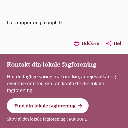
Læs rapporten på bupl.dk
Opens in a new window
Opens in a new win
Opens in a
Udskriv
Del
Kontakt din lokale fagforening
Har du faglige spørgsmål om løn, arbejdsvilkår og
overenskomster, skal du kontakte din lokale
fagforening.
Find din lokale fagforening
Skriv til din lokale fagforening i Mit BUPL