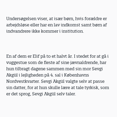
Undersøgelsen viser, at især børn, hvis forældre er
arbejdsløse eller har en lav indkomst samt børn af
indvandrere ikke kommer i institution.
En af dem er Elif på to et halvt år. I stedet for at gå i
vuggestue som de fleste af sine jævnaldrende, har
hun tilbragt dagene sammen med sin mor Sevgi
Akgül i lejligheden på 4. sal i Københavns
Nordvestkvarter. Sevgi Akgül valgte selv at passe
sin datter, for at hun skulle lære at tale tyrkisk, som
er det sprog, Sevgi Akgül selv taler.