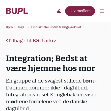
G
å
Bliv medlem
t
BUPL.dk
A-kassen
Lokal fagforening
i
B
l
Børn & Unge
Find artikler i Børn & Unge-arkivet
r
h
ø
o
Tilbage til B&U arkiv
v
d
e
k
Integration; Bedst at
d
r
i
være hjemme hos mor
u
n
m
d
m
En gruppe af de svagest stillede børn i
h
o
e
Danmark kommer ikke i dagtilbud.
l
Integrationshuset Kringlebakken viser
d
mødrene fordelene ved de danske
dagtilbud.