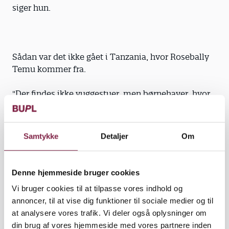
siger hun.
Sådan var det ikke gået i Tanzania, hvor ­Rosebally
Temu kommer fra.
"Der findes ikke vuggestuer, men børne­haver, hvor
børnene starter, når de er fire-fem år," fortæller hun.
Samtykke
Detaljer
Om
At bryde med hjemlandets kultur og gøre, som man
gør i Danmark, kan være rigtigt svært for kvinder,
Denne hjemmeside bruger cookies
der står med ét ben i hver lejr.
Vi bruger cookies til at tilpasse vores indhold og
annoncer, til at vise dig funktioner til sociale medier og til
at analysere vores trafik. Vi deler også oplysninger om
din brug af vores hjemmeside med vores partnere inden
"Det er ikke normalt, at man putter sit barn i