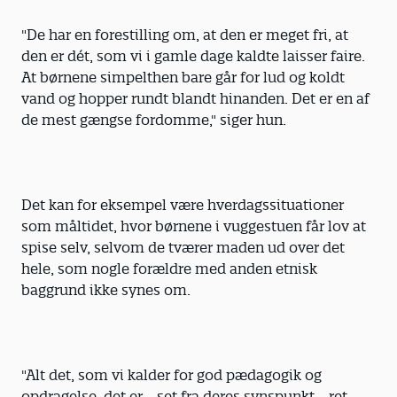
"De har en forestilling om, at den er meget fri, at
den er dét, som vi i gamle dage kaldte laisser faire.
At børnene simpelthen bare går for lud og koldt
vand og hopper rundt blandt hinanden. Det er en af
de mest gængse fordomme," siger hun.
Det kan for eksempel være hverdagssitua­tioner
som måltidet, hvor børnene i vuggestuen får lov at
spise selv, selvom de tværer maden ud over det
hele, som nogle forældre med anden etnisk
baggrund ikke synes om.
"Alt det, som vi kalder for god pædagogik og
opdragelse, det er - set fra deres synspunkt - ret