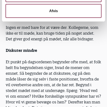
beslutninger. Det er også relevant, hvis man ved
noget særligt om emnet, eller hvis et punkt på
Afvis
dagsordenen angår én særligt meget.
Ingen er med bare for at være der. Kollegerne, som
ikke er til møde, kan bruge tiden på noget andet.
Det giver god energi på mødet, når alle bidrager.
Diskuter mindre
Et punkt på dagsordenen begynder ofte med, at folk
helt fra begyndelsen siger, hvad de mener om
emnet. Så begynder de at diskutere, og på den
måde låser de sig selv i faste positioner, hvorfra de
vil overbevise andre om, at de har ret. Begynd i
stedet mødet med at undersøge. Spørg: ’Hvad ved
vi om emnet? Hvilke forskellige synspunkter har vi?
Hvor vil vi gerne bevæge os hen?’ Derefter kan man