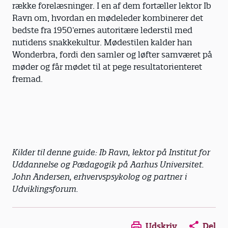
række forelæsninger. I en af dem fortæller lektor Ib
Ravn om, hvordan en mødeleder kombinerer det
bedste fra 1950’ernes autoritære lederstil med
nutidens snakkekultur. Mødestilen kalder han
Wonderbra, fordi den samler og løfter samværet på
møder og får mødet til at pege resultatorienteret
fremad.
Kilder til denne guide: Ib Ravn, lektor på Institut for
Uddannelse og Pædagogik på Aarhus Universitet.
John Andersen, erhvervspsykolog og partner i
Udviklingsforum.
Opens in a new window
Opens in a new win
Opens in a
Udskriv
Del