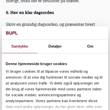
hurtigt, hvad der er besluttet på mødet.
6. Hav en klar dagsorden
Skriv en grundig dagsorden, og præsenter hvert
punkt mundtligt på mødet. Sæt en ramme for, hvor
lang tid I skal bruge på hvert punkt.
Samtykke
Detaljer
Om
7. Start til tiden
Det skal være en del af kulturen på arbejdspladsen,
Denne hjemmeside bruger cookies
at man som en selvfølge møder til tiden. Vent
derfor ikke på del­tagere, der kommer for sent.
Vi bruger cookies til at tilpasse vores indhold og
annoncer, til at vise dig funktioner til sociale medier og til
8. Hold pauser
at analysere vores trafik. Vi deler også oplysninger om
din brug af vores hjemmeside med vores partnere inden
Man har svært ved at holde fokus på et emne meget
for sociale medier, annonceringspartnere og
længere end 20 minutter ad gangen. Hold derfor
analysepartnere. Vores partnere kan kombinere disse
fem minutters pause cirka hver halve time.
data med andre oplysninger, du har givet dem, eller som