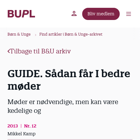
G
å
Bliv medlem
t
BUPL.dk
A-kassen
Lokal fagforening
i
B
l
Børn & Unge
Find artikler i Børn & Unge-arkivet
r
h
ø
o
Tilbage til B&U arkiv
v
d
e
k
GUIDE. Sådan får I bedre
d
r
i
møder
u
n
m
d
m
Møder er nødvendige, men kan være
h
o
e
kedelige og
l
d
2013
Nr. 12
Mikkel Kamp