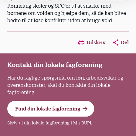
Rønneling skoler og SFO'er til at snakke med
børnene om volden og hjælpe dem, så de kan blive
bedre til at løse konflikter uden at bruge vold.
Opens in a new window
Opens in a new win
Opens in a
Udskriv
Del
Kontakt din lokale fagforening
Har du faglige spørgsmål om løn, arbejdsvilkår og
overenskomster, skal du kontakte din lokale
fagforening.
Find din lokale fagforening
Skriv til din lokale fagforening i Mit BUPL