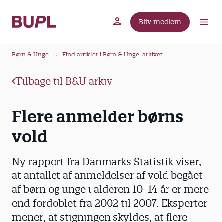
G
å
Bliv medlem
t
BUPL.dk
A-kassen
Lokal fagforening
i
B
l
Børn & Unge
Find artikler i Børn & Unge-arkivet
r
h
ø
o
Tilbage til B&U arkiv
v
d
e
k
Flere anmelder børns
d
r
i
vold
u
n
m
d
m
Ny rapport fra Danmarks Statistik viser,
h
o
e
at antallet af anmeldelser af vold begået
l
af børn og unge i alderen 10-14 år er mere
d
end fordoblet fra 2002 til 2007. Eksperter
mener, at stigningen skyldes, at flere