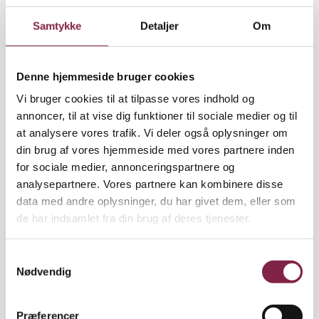
Han påpeger, at en væsentlig årsag til, at politiet
modtager flere anmeldelser af vold begået af store
Samtykke
Detaljer
Om
børn, er, at der er sket en holdningsændring.
"Før hørte det til dagens orden, at især drenge
Denne hjemmeside bruger cookies
sloges. Men man ser mere alvorligt på den slags
Vi bruger cookies til at tilpasse vores indhold og
vold, og man anmelder det i højere grad," vurderer
annoncer, til at vise dig funktioner til sociale medier og til
han.
at analysere vores trafik. Vi deler også oplysninger om
din brug af vores hjemmeside med vores partnere inden
De helt unges vold begås, ifølge Flemming Balvig,
for sociale medier, annonceringspartnere og
mod jævnaldrende i og omkring skoletiden, og ofte
analysepartnere. Vores partnere kan kombinere disse
er det forældre, som anmelder hændelserne. Anita
data med andre oplysninger, du har givet dem, eller som
Rønneling, der er kriminolog i Det
de har indsamlet fra din brug af deres tjenester.
Kriminalpræventive Råd, er enig.
S
"Stigningen i antallet af anmeldelser handler om, at
Nødvendig
a
forældrene i højere grad vælger at gå til politiet med
m
voldelige konflikter i stedet for at løse dem internt i
t
skolerne og SFO'erne," siger Anita Rønneling.
Præferencer