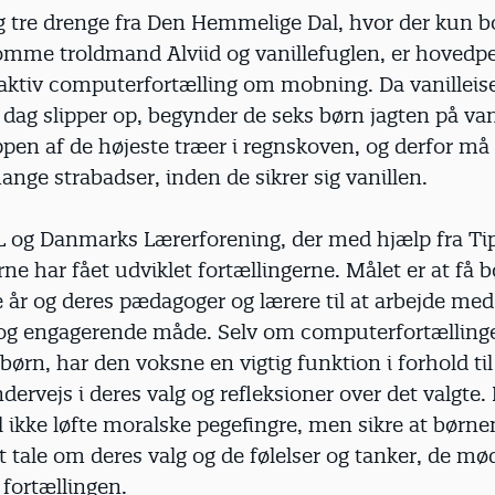
g tre drenge fra Den Hemmelige Dal, hvor der kun b
mme troldmand Alviid og vanillefuglen, er hovedpe
raktiv computerfortælling om mobning. Da vanilleis
n dag slipper op, begynder de seks børn jagten på va
ppen af de højeste træer i regnskoven, og derfor m
ge strabadser, inden de sikrer sig vanillen.
L og Danmarks Lærerforening, der med hjælp fra Ti
ne har fået udviklet fortællingerne. Målet er at få
e år og deres pædagoger og lærere til at arbejde m
 og engagerende måde. Selv om computerfortælling
børn, har den voksne en vigtig funktion i forhold til
ervejs i deres valg og refleksioner over det valgte.
 ikke løfte moralske pegefingre, men sikre at børnen
 at tale om deres valg og de følelser og tanker, de mø
 fortællingen.