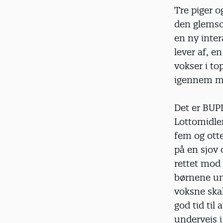
d
Tre piger o
den glemso
en ny inte
lever af, e
vokser i to
igennem man
Det er BUP
Lottomidler
fem og ott
på en sjov
rettet mod 
børnene und
voksne skal
god tid til
undervejs i