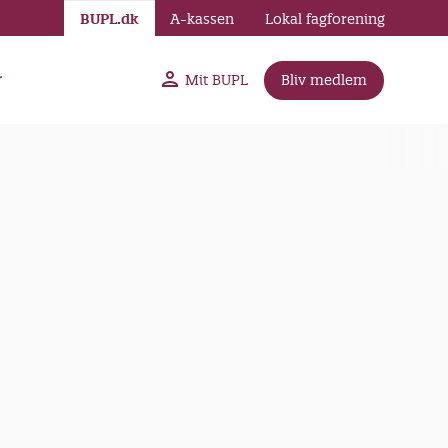
BUPL.dk
A-kassen
Lokal fagforening
r
Mit BUPL
Bliv medlem