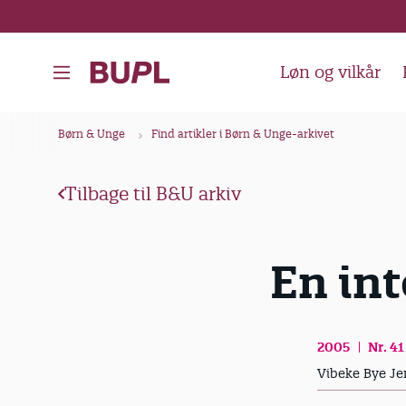
G
å
t
Løn og vilkår
i
l
B
Børn & Unge
Find artikler i Børn & Unge-arkivet
h
r
o
ø
v
Tilbage til B&U arkiv
d
e
k
d
En int
i
r
n
u
d
m
h
2005
Nr. 41
m
o
Vibeke Bye Je
e
l