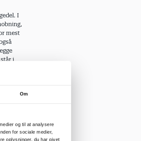
gedel. I
mobning,
for mest
 også
begge
står i
kan hygge
orien uden
Om
grupper på
lv time hver
nger og
 medier og til at analysere
, man
nden for sociale medier,
en med
e oplysninger, du har givet