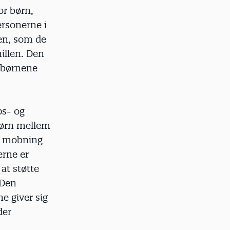
or børn,
rsonerne i
en, som de
nillen. Den
å børnene
ps- og
 børn mellem
ed mobning
erne er
 at støtte
 Den
e giver sig
der