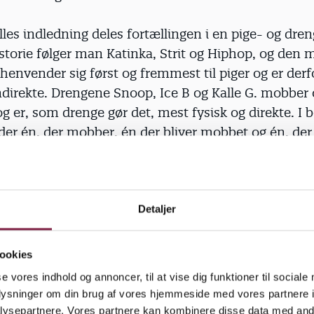
lles indledning deles fortællingen i en pige- og dren
storie følger man Katinka, Strit og Hiphop, og den 
 henvender sig først og fremmest til piger og er der
ndirekte. Drengene Snoop, Ice B og Kalle G. mobber
g er, som drenge gør det, mest fysisk og direkte. I 
der én, der mobber, én der bliver mobbet og én, der 
om han/hun skal mobbe med eller lade være.
rtællingerne er ikke tænkt som spil, børnene selv 
en de kan dog have glæde af selv at gennemgå hist
Detaljer
ærheden. Men de er tænkt som opgaver, der løses i 
 børn og en voksen. Fortællingerne tager cirka en ha
ookies
et anbefales at sætte tid af til snak, grin, forhandli
se vores indhold og annoncer, til at vise dig funktioner til sociale
r. Det er vigtigt at have god lyd på den computer
oplysninger om din brug af vores hjemmeside med vores partnere i
r hele historien ligger i fortællerens stemme samm
ysepartnere. Vores partnere kan kombinere disse data med andr