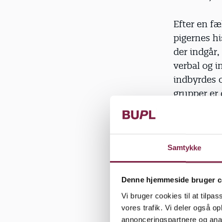
Efter en fæ
pigernes hi
der indgår,
verbal og i
indbyrdes o
grupper er 
dilemmaet 
Computerfo
sig med, m
Samtykke
voksne i n
tre til fem
Denne hjemmeside bruger c
især, men d
Vi bruger cookies til at tilpas
kommentare
vores trafik. Vi deler også 
bruger, fo
annonceringspartnere og anal