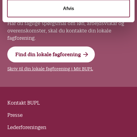
Afvis
Kontakt din lokale fagforening
Har du faglige spørgsmål om løn, arbejdsvilkår og
overenskomster, skal du kontakte din lokale
fagforening.
Find din lokale fagforening
Skriv til din lokale fagforening i Mit BUPL
Kontakt BUPL
Presse
Lederforeningen