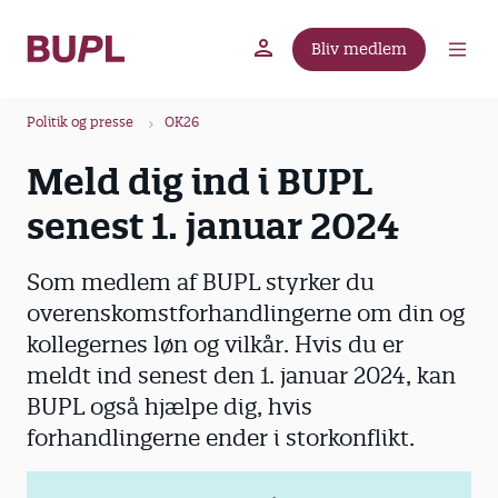
G
å
Bliv medlem
t
BUPL.dk
A-kassen
Lokal fagforening
i
B
l
Politik og presse
OK26
r
h
Meld dig ind i BUPL
ø
o
v
d
senest 1. januar 2024
e
k
d
r
Som medlem af BUPL styrker du
i
u
n
overenskomstforhandlingerne om din og
m
d
kollegernes løn og vilkår. Hvis du er
m
h
meldt ind senest den 1. januar 2024, kan
o
e
BUPL også hjælpe dig, hvis
l
forhandlingerne ender i storkonflikt.
d