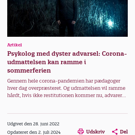
Artikel
Psykolog med dyster advarsel: Corona-
udmattelsen kan ramme i
sommerferien
Gennem hele corona-pandemien har pædagoger
hver dag overpræsteret. Og udmattelsen vil ramme
hårdt, hvis ikke restitutionen kommer nu, advarer
psykolog Dorthe Birkmose. Efter sin skelsættende
bog om forråelse i omsorgsarbejde er hun aktuel
med en ny bog om motivation.
Opens in a new window
Opens in a new win
Opens in a
Udgivet den 28. juni 2022
Udskriv
Del
Opdateret den 2. juli 2024