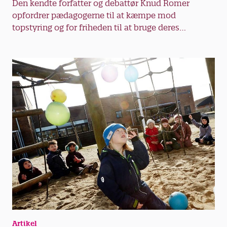
Den kendte forfatter og debattør Knud Romer
opfordrer pædagogerne til at kæmpe mod
Brug tiden på aktiviteter, som gør dig
topstyring og for friheden til at bruge deres
glad, og brug gerne kroppen fysisk. Leg,
faglighed. Det kan være med til at give børnene
gå ture, byg en hule, kast dig over
barndommen tilbage, lyder hans budskab.
aktiviteter, du ikke når i en travl
hverdag, og mærk glæden ved at slippe
tankerne løs og bringe de positive
følelser i spil. Hold ferie, se venner, hyg
dig med familien. Hold fri-fri, hvis du
har behov for det.
Mange vender op og ned på døgnrytmen
i ferien. Vend gradvist tilbage til normal
rytme de sidste dage af ferien. Her er det
vigtigt at gå i seng og stå op samme tid
hver dag og at undgå middagsluren,
som du måske har nydt i ferien.
Uanset hvilken ferie du har haft, er det
Artikel