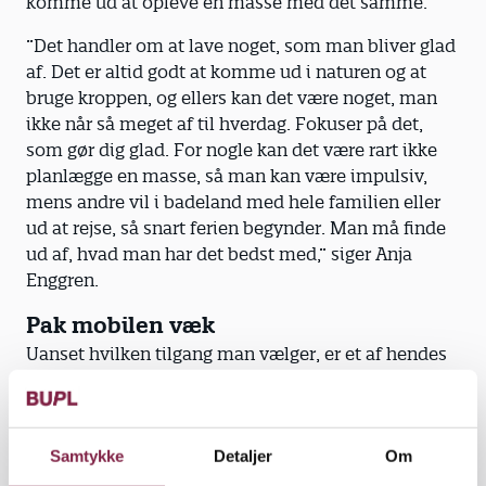
komme ud at opleve en masse med det samme.
”Det handler om at lave noget, som man bliver glad
af. Det er altid godt at komme ud i naturen og at
bruge kroppen, og ellers kan det være noget, man
ikke når så meget af til hverdag. Fokuser på det,
som gør dig glad. For nogle kan det være rart ikke
planlægge en masse, så man kan være impulsiv,
mens andre vil i badeland med hele familien eller
ud at rejse, så snart ferien begynder. Man må finde
ud af, hvad man har det bedst med,” siger Anja
Enggren.
Pak mobilen væk
Uanset hvilken tilgang man vælger, er et af hendes
bedste råd at pakke mobiltelefonen væk. Også selv
om det måske ikke er så ligetil.
”Vores hjerner er i den grad overbelastede, ikke
Samtykke
Detaljer
Om
mindst fordi vi er online det meste af vores vågne