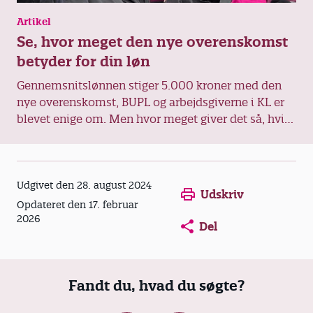
Artikel
Se, hvor meget den nye overenskomst
betyder for din løn
Gennemsnitslønnen stiger 5.000 kroner med den
nye overenskomst, BUPL og arbejdsgiverne i KL er
blevet enige om. Men hvor meget giver det så, hvis
man ikke lige får gennemsnitslønnen på 39.200
kroner? Det kan du blive klogere på her.
Opens in a new window
Opens in a new win
Opens in a
Udgivet den 28. august 2024
Udskriv
Opdateret den 17. februar
2026
Del
Fandt du, hvad du søgte?