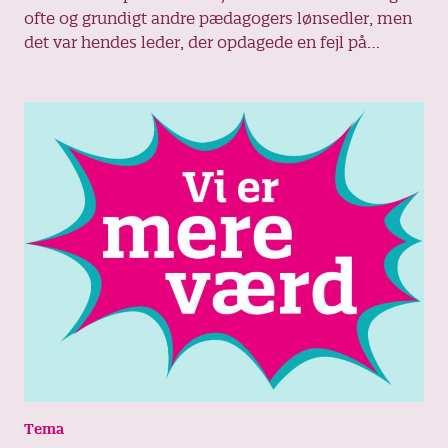
ofte og grundigt andre pædagogers lønsedler, men
det var hendes leder, der opdagede en fejl på
Susannes egen lønseddel. Nu har hun fået en
efterbetaling på 46.500 kroner og opfordrer alle, der
er i tvivl om lønnen, til at få sig et løntjek i
fagforeningen.
Tema