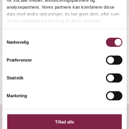
analysepartnere. Vores partnere kan kombinere disse
data med andre oplysninger, du har givet dem, eller som
de har indsamlet fra din brug af deres tjenester.
Forstå din løn
S
Nødvendig
a
m
t
Tjek din lønseddel
Præferencer
y
k
k
Statistik
e
Beregn din pension
v
Marketing
a
l
g
MERE OM PÆDAGOGERS LØN
Tillad alle