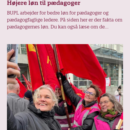
Højere løn til pædagoger
BUPL arbejder for bedre løn for pædagoger og
pædagogfaglige ledere. På siden her er der fakta om
pædagogernes løn. Du kan også læse om de
resultater, vi har opnået, og den fortsatte kamp for
en retfærdig løn.