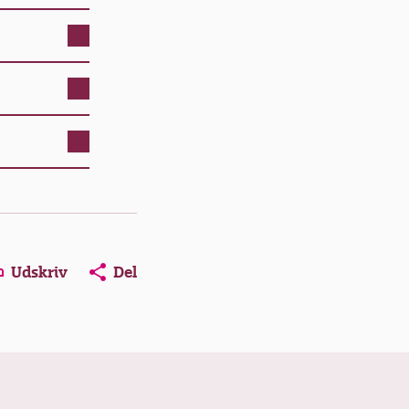
ns in a new window
Opens in a new window
Opens in a new window
Udskriv
Del