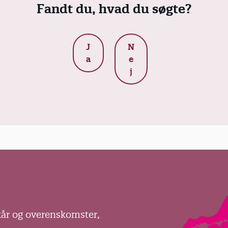
Fandt du, hvad du søgte?
J
N
a
e
j
kår og overenskomster,