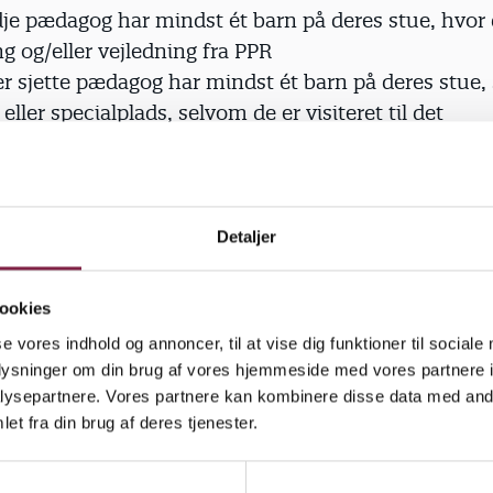
dje pædagog har mindst ét barn på deres stue, hvor 
g og/eller vejledning fra PPR
r sjette pædagog har mindst ét barn på deres stue,
 eller specialplads, selvom de er visiteret til det
uftkvalitet gør pædagoger syge
Detaljer
af pædagogerne har en luftkvalitet på arbejdspladse
ookies
 luftkvaliteten er dårlig, desto mere sygefravær har
nit.
se vores indhold og annoncer, til at vise dig funktioner til sociale
oplysninger om din brug af vores hjemmeside med vores partnere i
ysepartnere. Vores partnere kan kombinere disse data med andr
er om trivsel på skole- og fritidsomå
et fra din brug af deres tjenester.
af fem pædagoger oplever en stigning i antallet af b