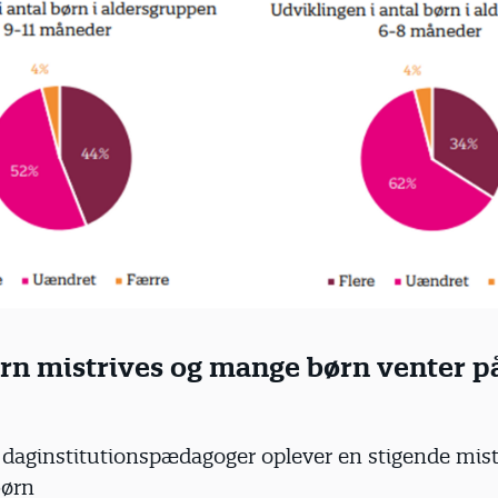
ørn mistrives og mange børn venter p
3 daginstitutionspædagoger oplever en stigende mist
børn