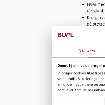
Hver tre
rådgivnin
Knap hve
på støtte
Dårlig l
Samtykke
90 pct. 
gener.
Denne hjemmeside bruger c
Jo oftere
gennems
Vi bruger cookies til at tilpas
vores trafik. Vi deler også 
annonceringspartnere og anal
Resultat
dem, eller som de har indsaml
S
Fire ud 