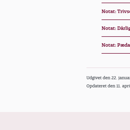
Notat: Trivs
Notat: Dårli
Notat: Pæda
Udgivet den 22. janua
Opdateret den 11. apr