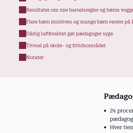
d
Resultater om nye barselsregler og børns vugg
Flere børn mistrives og mange børn venter på 
Dårlig luftkvalitet gør pædagoger syge
Trivsel på skole- og fritidsområdet
Notater
Pædago
24 proce
pædagog
Hver tien