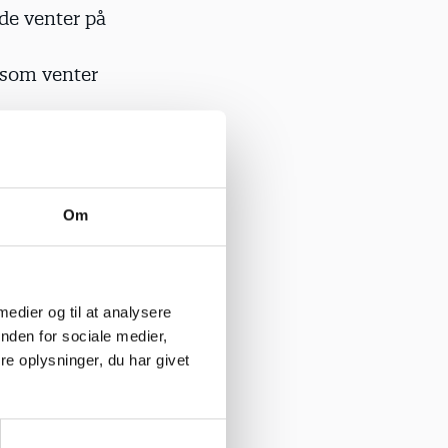
de venter på
 som venter
Om
n, som giver
 pædagoger i
 medier og til at analysere
nden for sociale medier,
e oplysninger, du har givet
det
ørn og unge