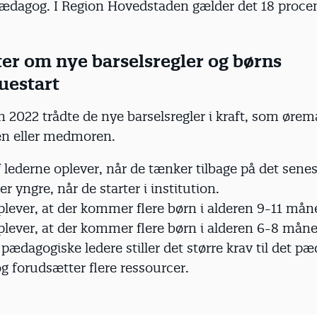
pædagog. I Region Hovedstaden gælder det 18 procen
ter om nye barselsregler og børns
uestart
2022 trådte de nye barselsregler i kraft, som ørem
ren eller medmoren.
f lederne oplever, når de tænker tilbage på det senes
r yngre, når de starter i institution.
oplever, at der kommer flere børn i alderen 9-11 mån
oplever, at der kommer flere børn i alderen 6-8 måne
 pædagogiske ledere stiller det større krav til det p
g forudsætter flere ressourcer.