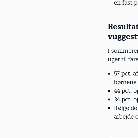
en fast 
Resulta
vuggest
I sommeren 
uger til fa
57 pct. a
børnene e
44 pct. 
34 pct. 
Ifølge de
arbejde o