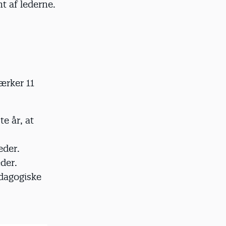
t af lederne.
ærker 11
te år, at
eder.
der.
ædagogiske