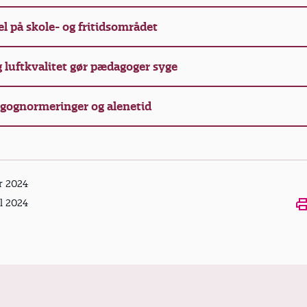
el på skole- og fritidsområdet
g luftkvalitet gør pædagoger syge
gognormeringer og alenetid
r 2024
Ope
il 2024