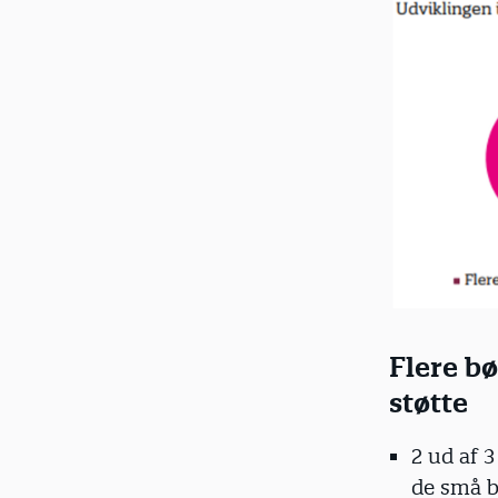
Flere b
støtte
2 ud af 
de små 