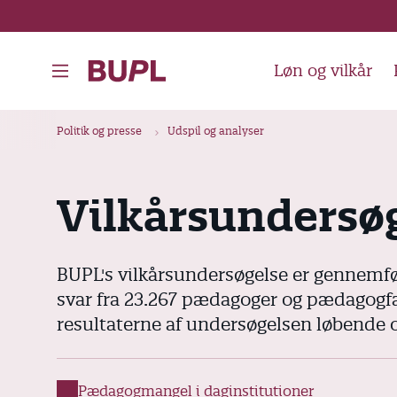
G
å
t
Løn og vilkår
i
l
B
Politik og presse
Udspil og analyser
h
r
o
ø
v
Vilkårsundersø
d
e
k
d
i
r
BUPL's vilkårsundersøgelse er gennemfø
n
u
svar fra 23.267 pædagoger og pædagogfag
d
m
resultaterne af undersøgelsen løbende of
h
m
o
e
l
Pædagogmangel i daginstitutioner