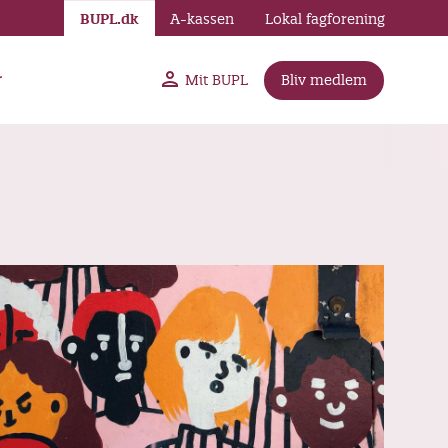
BUPL.dk
A-kassen
Lokal fagforening
r
Mit BUPL
Bliv medlem