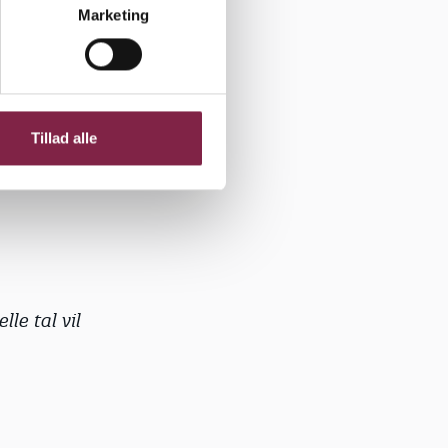
Marketing
løn
, vil med
Tillad alle
le tal vil