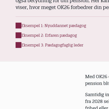
også betydning for din pension. Her ka
d
viser, hvor meget OK26 forbedrer din p
Eksempel 1: Nyuddannet pædagog
Eksempel 2: Erfaren pædagog
Eksempel 3: Pædagogfaglig leder
Med OK26 er
pension bli
Samtidig i
fra 2028 s
frihed elle