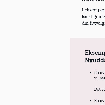
I eksemple
lønstigning
din fritval
Eksemp
Nyudda
En ny
vil m
Det sv
En ny