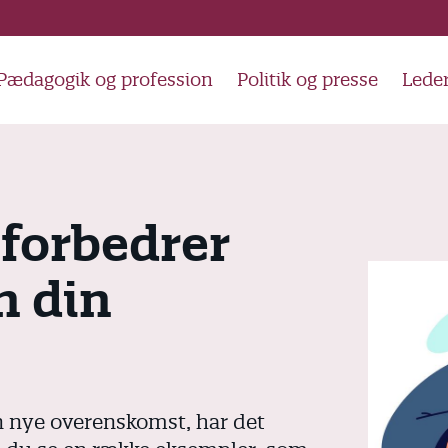
Pædagogik og profession
Politik og presse
Lede
forbedrer
n din
n nye overenskomst, har det