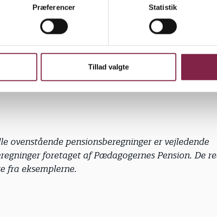
Præferencer
Statistik
agogfaglig leder på 45 år, som bruger hele sit fritvalg på
 få
ca. 8.400 kr. mindre
i årlig livsvarig pension.
arer til en
nedgang på ca. 2%
Tillad valgte
le ovenstående pensionsberegninger er vejledende
egninger foretaget af Pædagogernes Pension. De reel
ge fra eksemplerne.