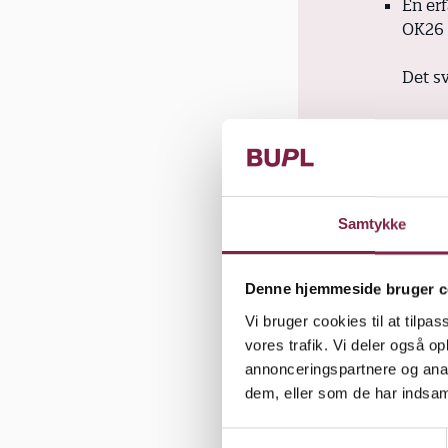
En er
OK26
Det sv
Samtykke
Eksemp
Denne hjemmeside bruger c
Pædagog
Vi bruger cookies til at tilpas
vores trafik. Vi deler også 
En pæd
annonceringspartnere og anal
med 
dem, eller som de har indsaml
Det sv
S