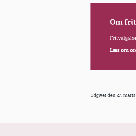
Om fri
Fritvalgsl
Læs om or
Udgivet den 27. mart