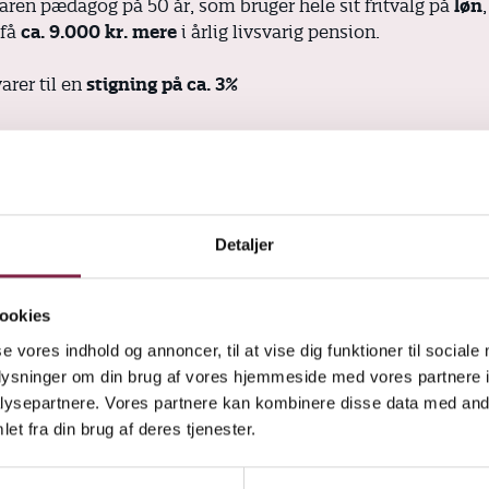
faren pædagog på 50 år, som bruger hele sit fritvalg på
løn
 få
ca. 9.000 kr. mere
i årlig livsvarig pension.
arer til en
stigning på ca. 3%
Detaljer
el 3:
ookies
faglig leder (45 år)
se vores indhold og annoncer, til at vise dig funktioner til sociale
oplysninger om din brug af vores hjemmeside med vores partnere i
agogfaglig leder på 45 år, som bruger hele sit fritvalg på
ysepartnere. Vores partnere kan kombinere disse data med andr
OK26 få
ca. 49.000 kr. mere
i årlig livsvarig pension.
et fra din brug af deres tjenester.
arer til en
stigning på ca. 12%