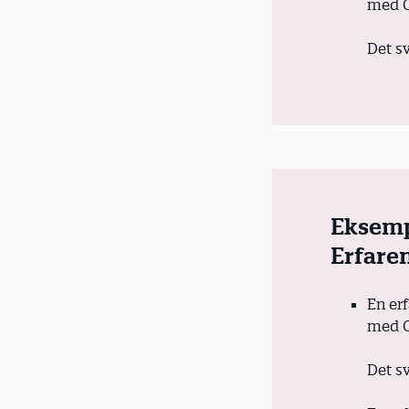
med 
Det sv
Eksemp
Erfare
En er
med 
Det sv