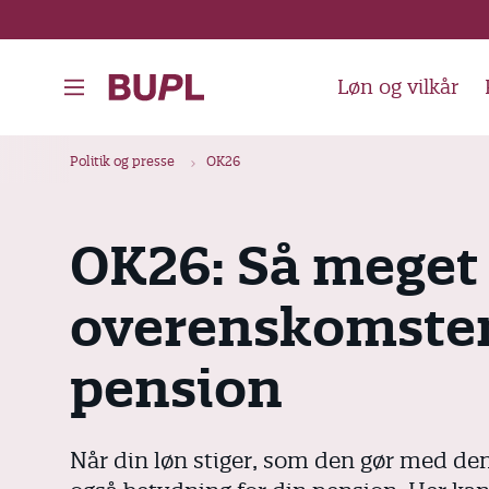
G
å
t
Løn og vilkår
i
l
B
Politik og presse
OK26
h
r
o
ø
v
OK26: Så meget 
d
e
k
d
overenskomste
i
r
n
u
pension
d
m
h
m
o
Når din løn stiger, som den gør med de
e
l