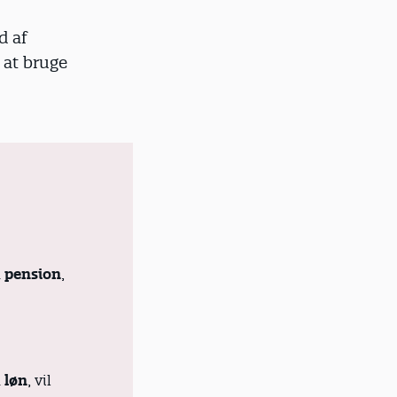
d af
 at bruge
å
pension
,
å
løn
, vil