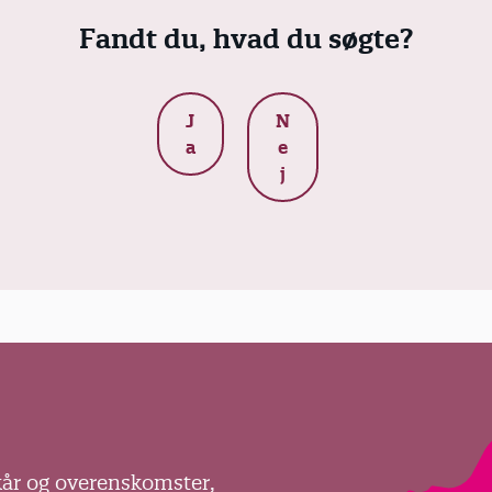
Fandt du, hvad du søgte?
J
N
a
e
j
kår og overenskomster,