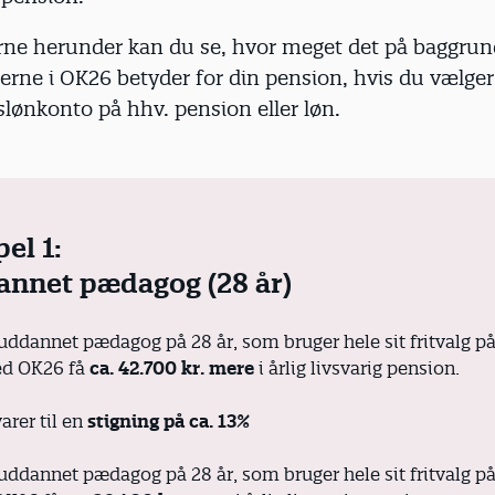
rne herunder kan du se, hvor meget det på baggrun
erne i OK26 betyder for din pension, hvis du vælger
gslønkonto på hhv. pension eller løn.
el 1:
nnet pædagog (28 år)
uddannet pædagog på 28 år, som bruger hele sit fritvalg p
ed OK26 få
ca. 42.700 kr. mere
i årlig livsvarig pension.
arer til en
stigning på ca. 13%
uddannet pædagog på 28 år, som bruger hele sit fritvalg p