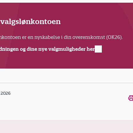
tvalgslønkontoen
ønkontoen er en nyskabelse i din overenskomst (OK26).
dningen og dine nye valgmuligheder her
s 2026
Ope