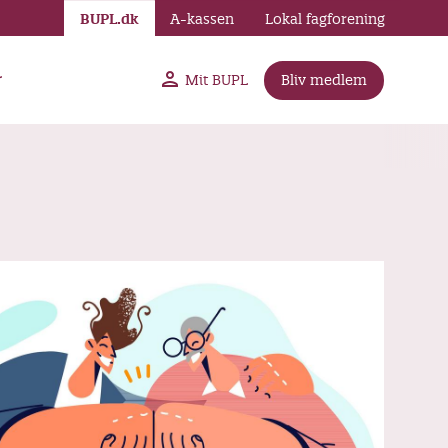
BUPL.dk
A-kassen
Lokal fagforening
r
Mit BUPL
Bliv medlem