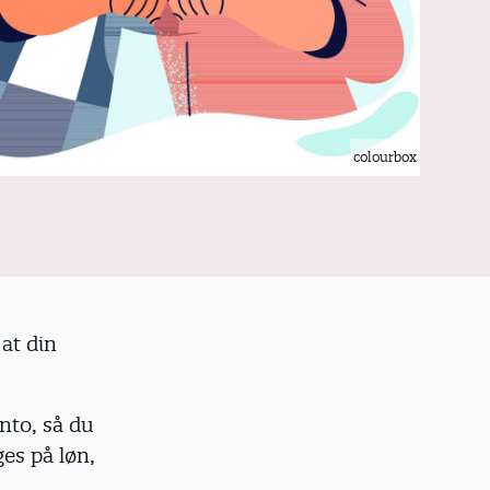
colourbox
 at din
nto, så du
es på løn,