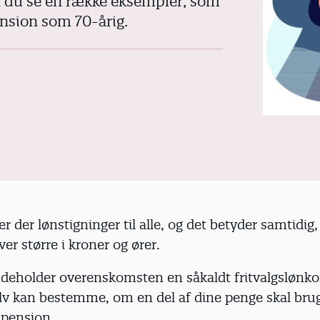
n du se en række eksempler, som
ension som 70-årig.
 der lønstigninger til alle, og det betyder samtidig,
ver større i kroner og ører.
ndeholder overenskomsten en såkaldt fritvalgslønko
elv kan bestemme, om en del af dine penge skal brug
r pension.