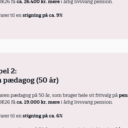
OK26 få
ca. 26.400 kr. mere
i årlig livsvarig pension.
arer til en
stigning på ca. 9%
el 2:
n pædagog (50 år)
faren pædagog på 50 år, som bruger hele sit fritvalg på
pen
OK26 få
ca. 19.000 kr. mere
i årlig livsvarig pension.
arer til en
stigning på ca. 6%