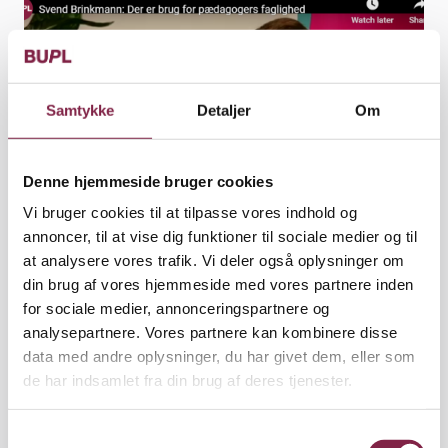
Samtykke
Detaljer
Om
Denne hjemmeside bruger cookies
Vi bruger cookies til at tilpasse vores indhold og
annoncer, til at vise dig funktioner til sociale medier og til
at analysere vores trafik. Vi deler også oplysninger om
din brug af vores hjemmeside med vores partnere inden
for sociale medier, annonceringspartnere og
Video
analysepartnere. Vores partnere kan kombinere disse
Udgivet den 5. juli 2023
data med andre oplysninger, du har givet dem, eller som
de har indsamlet fra din brug af deres tjenester.
Se videoen her:
S