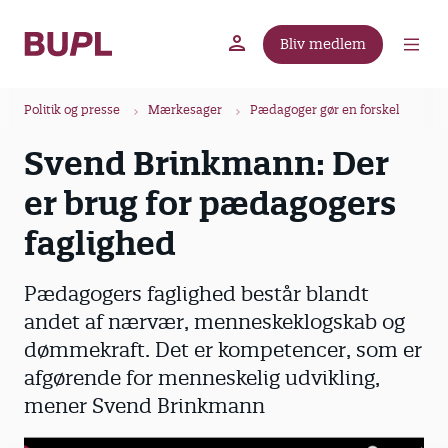
G
å
Bliv medlem
t
BUPL.dk
A-kassen
Lokal fagforening
i
B
l
Politik og presse
Mærkesager
Pædagoger gør en forskel
r
h
Svend Brinkmann: Der
ø
o
v
d
er brug for pædagogers
e
k
d
faglighed
r
i
u
n
Pædagogers faglighed består blandt
m
d
andet af nærvær, menneskeklogskab og
m
h
dømmekraft. Det er kompetencer, som er
o
e
l
afgørende for menneskelig udvikling,
d
mener Svend Brinkmann