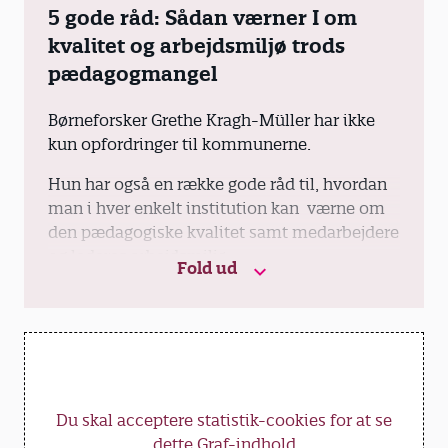
5 gode råd: Sådan værner I om
kvalitet og arbejdsmiljø trods
pædagogmangel
Børneforsker Grethe Kragh-Müller har ikke
kun opfordringer til kommunerne.
Hun har også en række gode råd til, hvordan
man i hver enkelt institution kan værne om
den pædagogiske kvalitet samt medarbejdere
og lederes arbejdsmiljø:
Fold ud
Fokusér på udvikling af pædagogikken
Det kan godt lykkes at bevare en god
kvalitet, selvom der er perioder, hvor
man har en stue uden faste pædagoger.
Men det kræver et særligt fokus på
pædagogikken.
Du skal acceptere statistik-cookies for at se
dette Graf-indhold