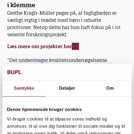
i klemme
Grethe Kragh-Müller peger på, at fagligheden er
særligt vigtig i mødet med børn i udsatte
positioner. Netop dette har hun haft fokus på i sit
seneste forskningsprojekt.
Læs mere om projektet her
”Det understreger kvalitetsundersøgelserne
tydeligt. Vi ved, at pædagoger er ekstra vigtige for
børn i udsatte positioner, fordi institutionerne skal
kompensere for det, børnene ikke får
Samtykke
Detaljer
Om
derhjemmefra,” siger hun og fortsætter:
”Hvis politikerne begynder at sigte efter, at vi ikke
behøver så mange pædagoger, så får vi altså et
Denne hjemmeside bruger cookies
problem.”
Vi bruger cookies til at tilpasse vores indhold og
annoncer, til at vise dig funktioner til sociale medier og til
Bekymrende stigning: Flertal af
at analysere vores trafik. Vi deler også oplysninger om