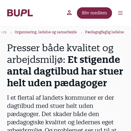
G
å
Bliv medlem
t
BUPL.dk
A-kassen
Lokal fagforening
i
B
l
vers
Organisering, ledelse og samarbejde
Pædagogfaglig ledelse
r
h
Presser både kvalitet og
ø
o
v
d
arbejdsmiljø:
Et stigende
e
k
d
antal dagtilbud har stuer
r
i
u
helt uden pædagoger
n
m
d
m
h
I et flertal af landets kommuner er der
o
e
dagtilbud med stuer helt uden
l
pædagoger. Det skader både den
d
pædagogiske kvalitet og ledernes eget
arbejdsmiljø. Og problemet ser ud til at