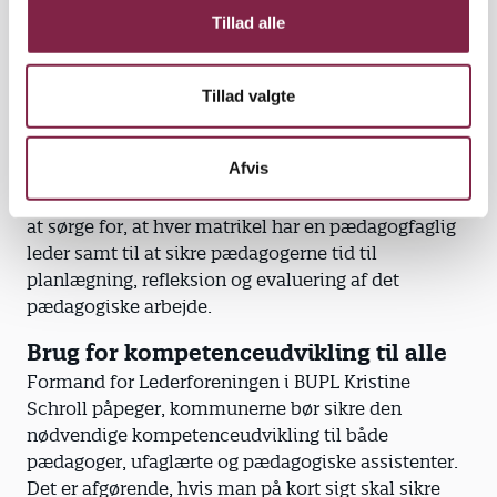
Kragh-Müller.
Tillad alle
Grethe Kragh-Müller mener, der burde være et
Tillad valgte
politisk mål om en pædagogandel på 70 procent i
daginstitutionerne.
Afvis
Desuden opfordrer hun kommunerne til at sikre, at
ufaglært personale ikke står alene med børnene, til
at sørge for, at hver matrikel har en pædagogfaglig
leder samt til at sikre pædagogerne tid til
planlægning, refleksion og evaluering af det
pædagogiske arbejde.
Brug for kompetenceudvikling til alle
Formand for Lederforeningen i BUPL Kristine
Schroll påpeger, kommunerne bør sikre den
nødvendige kompetenceudvikling til både
pædagoger, ufaglærte og pædagogiske assistenter.
Det er afgørende, hvis man på kort sigt skal sikre