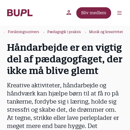
G
å
Bliv medlem
t
BUPL.dk
A-kassen
Lokal fagforening
i
B
l
Forskningsunivers
Pædagogik i praksis
Musik og kreativitet
r
h
Håndarbejde er en vigtig
ø
o
v
d
del af pædagogfaget, der
e
k
d
ikke må blive glemt
r
i
u
n
Kreative aktiviteter, håndarbejde og
m
d
håndværk kan hjælpe børn til at få ro på
m
h
tankerne, fordybe sig i læring, holde sig
o
e
l
stressfri og skabe det, de drømmer om.
d
At tegne, strikke eller lave perleplader er
meget mere end bare hygge. Det