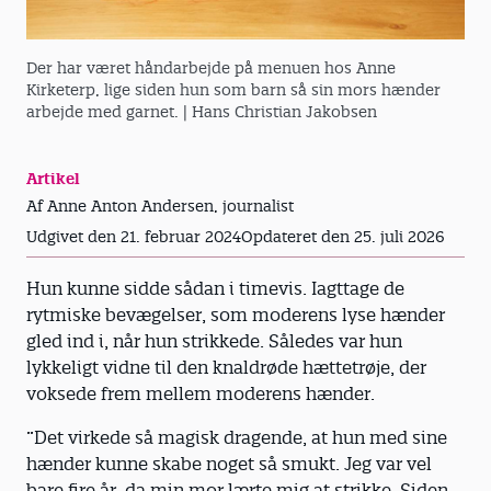
Der har været håndarbejde på menuen hos Anne
Kirketerp, lige siden hun som barn så sin mors hænder
arbejde med garnet.
| Hans Christian Jakobsen
Artikel
Af Anne Anton Andersen, journalist
Udgivet den 21. februar 2024
Opdateret den 25. juli 2026
Hun kunne sidde sådan i timevis. Iagttage de
rytmiske bevægelser, som moderens lyse hænder
gled ind i, når hun strikkede. Således var hun
lykkeligt vidne til den knaldrøde hættetrøje, der
voksede frem mellem moderens hænder.
”Det virkede så magisk dragende, at hun med sine
hænder kunne skabe noget så smukt. Jeg var vel
bare fire år, da min mor lærte mig at strikke. Siden