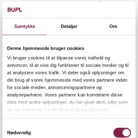
hvordan alle indre grublerier blev sat på pause, og
hvordan følelser af glæde, håb og stolthed overtog,
når de snittede, hæklede eller arbejdede med andet
håndværk, de havde en passion for.
Samtykke
Detaljer
Om
”Min forskning viste, at det at fordybe sig i craft
påvirker kemien i hjernen ved blandt andet at
Denne hjemmeside bruger cookies
udløse dopamin og serotonin, som beroliger og gør
Vi bruger cookies til at tilpasse vores indhold og
os glade, og at håndværkets bevægelser får kroppen
annoncer, til at vise dig funktioner til sociale medier og til
til at falde til ro og åbner et rum for fordybelse, som
at analysere vores trafik. Vi deler også oplysninger om
er optimalt, når vi vil lære og udvikle os,” forklarer
din brug af vores hjemmeside med vores partnere inden
Anne Kirketerp.
for sociale medier, annonceringspartnere og
Vil geninddrage håndarbejde i
analysepartnere. Vores partnere kan kombinere disse
data med andre oplysninger, du har givet dem, eller som
pædagogisk arbejde
de har indsamlet fra din brug af deres tjenester.
Forskningen vakte opmærksomhed, både
herhjemme og internationalt. Hun har rejst rundt
med budskabet med adskillige foredrag, har oversat
S
Nødvendig
sin bog ’Craft-psykologi – sundhedsfremmende
a