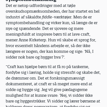
Det er netop udfordringer med at tøjle
overskudsopmærksomheden, der har startet en hel
industri af såkaldte
fiddle
-værktøjer. Men de er
symptombehandling og virker kun, så længe de er
nye og spændende. Det er sjovere og mere
meningsfuldt at inspirere børn til at lave craft,
mener Anne Kirketerp. Hun vil skabe et sprog for,
hvor essentielt håndens arbejde er, så der ikke
længere er nogen, der kan komme og sige: ’Nå, I
sidder nok bare og hygger hva’?’.
”Craft kan hjælpe børn til at få ro på tankerne,
fordybe sig i læring, holde sig stressfri og skabe det,
de drømmer om. Det et forskningsmæssigt
dokumenteret, at craft er så meget mere end at
sidde og hygge sig. Jeg vil give pædagogerne
mulighed for at kunne svare: ’Nej, vi sidder ikke
bare og hyggestrikker. Vi sidder og lærer børnene at
kalibrere deres nervesystem, at fordybe sig og