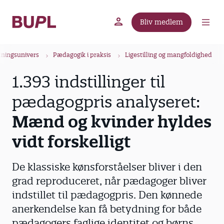
G
å
Bliv medlem
t
BUPL.dk
A-kassen
Lokal fagforening
i
B
l
kningsunivers
Pædagogik i praksis
Ligestilling og mangfoldighed
r
h
1.393 indstillinger til
ø
o
v
d
pædagogpris analyseret:
e
k
d
Mænd og kvinder hyldes
r
i
u
vidt forskelligt
n
m
d
m
h
De klassiske kønsforståelser bliver i den
o
e
grad reproduceret, når pædagoger bliver
l
indstillet til pædagogpris. Den kønnede
d
anerkendelse kan få betydning for både
pædagogers faglige identitet og børns