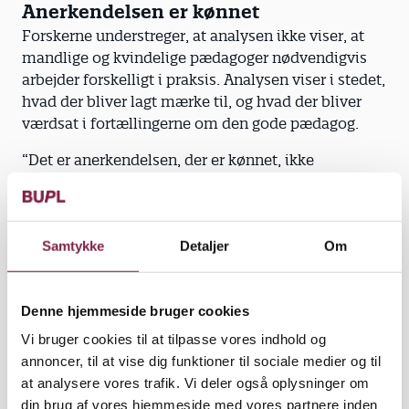
Anerkendelsen er kønnet
Forskerne understreger, at analysen ikke viser, at
mandlige og kvindelige pædagoger nødvendigvis
arbejder forskelligt i praksis. Analysen viser i stedet,
hvad der bliver lagt mærke til, og hvad der bliver
værdsat i fortællingerne om den gode pædagog.
“Det er anerkendelsen, der er kønnet, ikke
nødvendigvis praksis. Vores analyse siger jo ikke
noget om, om mænd arbejder sådan, eller kvinder
arbejder sådan, for det har vi ikke undersøgt,” siger
Samtykke
Detaljer
Om
Christian Aabro.
Kan afspejle forskelle i praksis
Men Christian Aabro peger samtidig på, at anden
Denne hjemmeside bruger cookies
forskning tyder på, at praksis også kan være kønnet.
Vi bruger cookies til at tilpasse vores indhold og
Her beskrives det, hvordan nogle mandlige
annoncer, til at vise dig funktioner til sociale medier og til
pædagoger søger mod 'ledige rum' i institutionen
at analysere vores trafik. Vi deler også oplysninger om
for at skabe deres egen faglige rolle og
din brug af vores hjemmeside med vores partnere inden