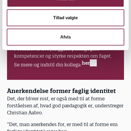
2026. Prisen blev uddelt første gang i 2020 og
sætter spot på pædagogers arbejde med børn
og unge.
Tillad valgte
Der uddeles i alt seks priser i kategorierne
‘Dagtilbud 0-6 år’ og ‘Skole-og fritidstilbud 0.
Afvis
til 9. klasse’ og ‘Social- og specialpædagogik’.
Formålet er at synliggøre pædagogers
kompetencer og styrke respekten om faget.
her
Se mere og indstil din kollega
Anerkendelse former faglig identitet
Det, der bliver rost, er også med til at forme
forståelsen af, hvad god pædagogik er, understreger
Christian Aabro.
“Det, man anerkendes for, er med til at forme ens