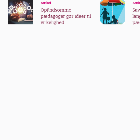
Artikel
Artik
Opfindsomme
Sav
pædagoger gør ideer til
la
virkelighed
pæd
fer
med