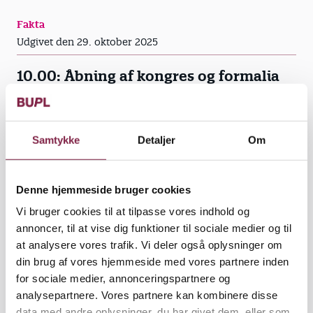
Fakta
Udgivet den 29. oktober 2025
10.00: Åbning af kongres og formalia
Behandling af lovændringsforslag
Ny landledelse
Forretningsudvalg på fire personer
Samtykke
Detaljer
Om
Kadence for kongres
Fællesopgaver
Sammenlægning af BUPL Hovedstaden og
Denne hjemmeside bruger cookies
BUPL Bornholm
Vi bruger cookies til at tilpasse vores indhold og
annoncer, til at vise dig funktioner til sociale medier og til
at analysere vores trafik. Vi deler også oplysninger om
12.30: Frokost
din brug af vores hjemmeside med vores partnere inden
for sociale medier, annonceringspartnere og
13.30: Kongressen genoptages
analysepartnere. Vores partnere kan kombinere disse
data med andre oplysninger, du har givet dem, eller som