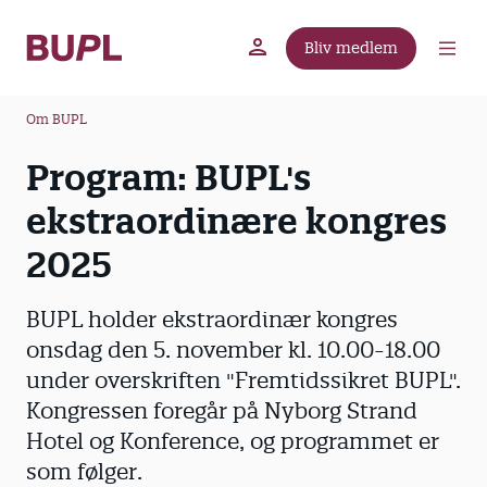
G
å
Bliv medlem
t
BUPL.dk
A-kassen
Lokal fagforening
i
B
l
Om BUPL
r
h
Program: BUPL's
ø
o
v
d
ekstraordinære kongres
e
k
d
2025
r
i
u
n
BUPL holder ekstraordinær kongres
m
d
onsdag den 5. november kl. 10.00-18.00
m
h
under overskriften "Fremtidssikret BUPL".
o
e
l
Kongressen foregår på Nyborg Strand
d
Hotel og Konference, og programmet er
som følger.